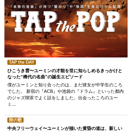
TAP the DAY
ひこうき雲〜ユーミンの才能を世に知らしめるきっかけと
なった“稀代の名曲”の誕生エピソード
僕がユーミンと知り合ったのは、まだ彼女が中学生のころ
でした。 新宿の『ACB』や池袋の『ドラム』といった都内
のジャズ喫茶でよく話をしました。出会ったころのユー
ミ…
街の歌
中央フリーウェイ〜ユーミンが描いた黄昏の道は、新しい