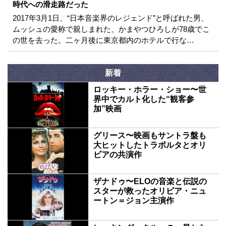
時代への滑走路だった
2017年3月1日、“日本音楽界のレジェンド”と呼ばれた男、
ムッシュの愛称で親しまれた、かまやつひろしが78歳でこ
の世を去った。二ヶ月後に東京都内のホテルで行な…
新着
ロッキー・ホラー・ショー〜世
界中でカルト化した“観客参
加”映画
グリース〜映画もサントラ盤も
大ヒットしたトラボルタとオリ
ビアの共演作
ザナドゥ〜ELOの音楽と伝説の
スターが救ったオリビア・ニュ
ートン＝ジョン主演作