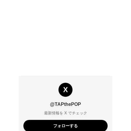
X
@TAPthePOP
最新情報を X でチェック
フォローする