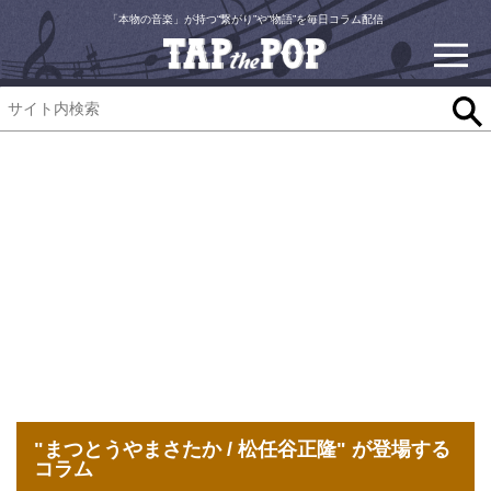
「本物の音楽」が持つ“繋がり”や“物語”を毎日コラム配信
"まつとうやまさたか / 松任谷正隆" が登場する
コラム