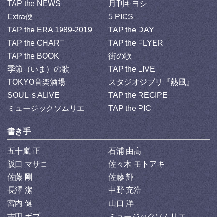
TAP the NEWS
月刊キヨシ
Extra便
5 PICS
TAP the ERA 1989-2019
TAP the DAY
TAP the CHART
TAP the FLYER
TAP the BOOK
街の歌
季節（いま）の歌
TAP the LIVE
TOKYO音楽酒場
スタジオジブリ『熱風』
SOUL is ALIVE
TAP the RECIPE
ミュージックソムリエ
TAP the PIC
書き手
五十嵐 正
石浦 由高
阪口 マサコ
佐々木 モトアキ
佐藤 剛
佐藤 輝
長澤 潔
中野 充浩
宮内 健
山口 洋
吉田 ボブ
ミュージックソムリエ