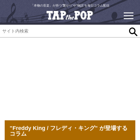
「本物の音楽」が持つ“繋がり”や“物語”を毎日コラム配信
"Freddy King / フレディ・キング" が登場する
コラム