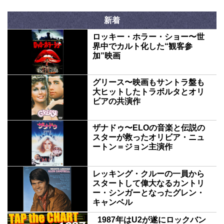
新着
ロッキー・ホラー・ショー〜世
界中でカルト化した“観客参
加”映画
グリース〜映画もサントラ盤も
大ヒットしたトラボルタとオリ
ビアの共演作
ザナドゥ〜ELOの音楽と伝説の
スターが救ったオリビア・ニュ
ートン＝ジョン主演作
レッキング・クルーの一員から
スタートして偉大なるカントリ
ー・シンガーとなったグレン・
キャンベル
1987年はU2が遂にロックバン