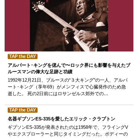
TAP the DAY
アルバート･キングを偲んで〜ロック界にも影響を与えたブ
ルースマンの偉大な足跡と功績
1992年12月21日、ブルースの“３大キング”の一人、アルバ
ート･キング（享年69）がメンフィスで心臓発作のため急
逝した。 死の2日前にはロサンゼルス郊外での…
TAP the DAY
名器ギブソンES-335を愛したエリック・クラプトン
ギブソンES-335が発表されたのは1958年で、フライングV
やエクスプローラーと同じタイミングだった。ボディーの