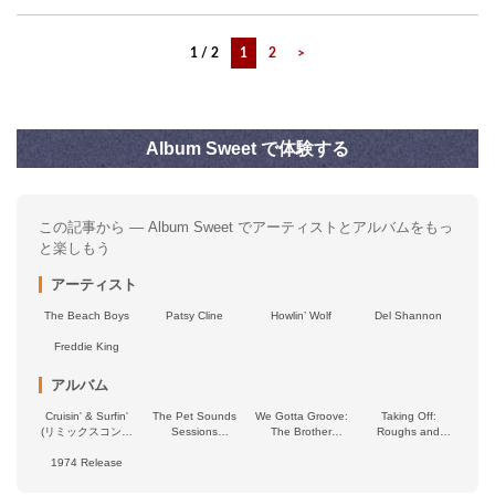
1 / 2
1
2
>
Album Sweet で体験する
この記事から — Album Sweet でアーティストとアルバムをもっ
と楽しもう
アーティスト
The Beach Boys
Patsy Cline
Howlin’ Wolf
Del Shannon
Freddie King
アルバム
Cruisin' & Surfin'
The Pet Sounds
We Gotta Groove:
Taking Off:
(リミックスコンピ
Sessions
The Brother
Roughs and
レーション)
Highlights
Studio Years
Rarities
1974 Release
(Super Deluxe
Edition)