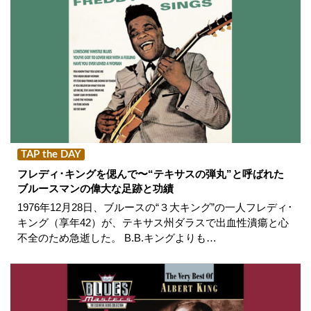
TAP the DAY
フレディ･キングを偲んで〜“テキサスの弾丸”と呼ばれた
ブルースマンの偉大な足跡と功績
1976年12月28日、ブルースの“３大キング”の一人フレディ･
キング（享年42）が、テキサス州ダラスで出血性潰瘍と心
不全のため急逝した。 B.B.キングよりも…