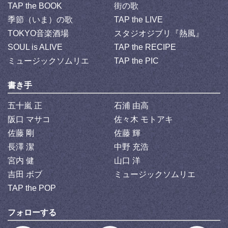
TAP the BOOK
街の歌
季節（いま）の歌
TAP the LIVE
TOKYO音楽酒場
スタジオジブリ『熱風』
SOUL is ALIVE
TAP the RECIPE
ミュージックソムリエ
TAP the PIC
書き手
五十嵐 正
石浦 由高
阪口 マサコ
佐々木 モトアキ
佐藤 剛
佐藤 輝
長澤 潔
中野 充浩
宮内 健
山口 洋
吉田 ボブ
ミュージックソムリエ
TAP the POP
フォローする