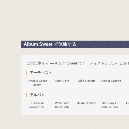
Album Sweet で体験する
この記事から — Album Sweet でアーティストとアルバム
アーティスト
Antônio Carlos
Stan Getz
João Gilberto
Astrud Gilberto
Jobim
アルバム
Essential
Work From
Deluxe Edition
The Story Of…
O
Classics, Vol.
Home with
Antonio Carlos
541: Antônio
Antônio Carlos
Jobim
Carlos Jobim
Jobim