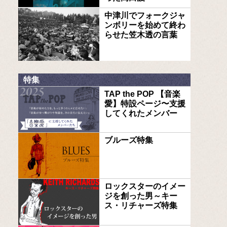
中津川でフォークジャ
ンボリーを始めて終わ
らせた笠木透の言葉
特集
TAP the POP 【音楽
愛】特設ページ〜支援
してくれたメンバー
ブルーズ特集
ロックスターのイメー
ジを創った男～キー
ス・リチャーズ特集