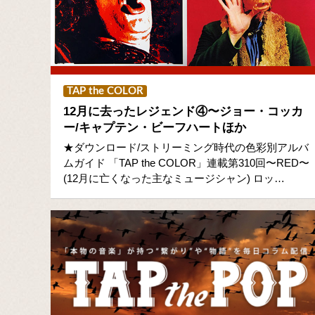
TAP the COLOR
12月に去ったレジェンド④〜ジョー・コッカ
ー/キャプテン・ビーフハートほか
★ダウンロード/ストリーミング時代の色彩別アルバ
ムガイド 「TAP the COLOR」連載第310回〜RED〜
(12月に亡くなった主なミュージシャン) ロッ…