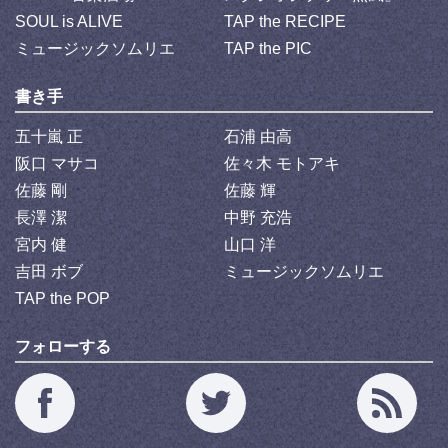
SOUL is ALIVE
TAP the RECIPE
ミュージックソムリエ
TAP the PIC
書き手
五十嵐 正
石浦 由高
阪口 マサコ
佐々木 モトアキ
佐藤 剛
佐藤 輝
長澤 潔
中野 充浩
宮内 健
山口 洋
吉田 ボブ
ミュージックソムリエ
TAP the POP
フォローする