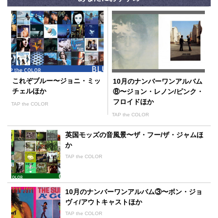
これぞブルー〜ジョニ・ミッ
10月のナンバーワンアルバム
チェルほか
⑧〜ジョン・レノン/ピンク・
フロイドほか
TAP the COLOR
TAP the COLOR
英国モッズの音風景〜ザ・フー/ザ・ジャムほ
か
TAP the COLOR
10月のナンバーワンアルバム③〜ボン・ジョ
ヴィ/アウトキャストほか
TAP the COLOR