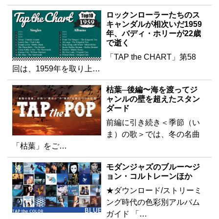
ロックンローラーたちのス
キャンダルが相次いだ1959
年、バディ・ホリーが22歳
で逝く
「TAP the CHART」第58
回は、1959年を取り上…
枯葉─後編〜海を渡ってジ
ャンルの壁を超えたスタン
ダード
前編に引き続き＜季節（い
ま）の歌＞では、冬の名曲
「枯葉」をご…
モダンジャズのブルー〜ジ
ョン・コルトレーンほか
★ダウンロード/ストリーミ
ング時代の色彩別アルバム
ガイド 「…