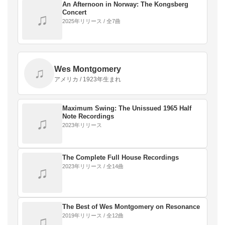
An Afternoon in Norway: The Kongsberg
Concert
♫
2025年リリース / 全7曲
Wes Montgomery
♫
アメリカ / 1923年生まれ
Maximum Swing: The Unissued 1965 Half
Note Recordings
♫
2023年リリース
The Complete Full House Recordings
2023年リリース / 全14曲
♫
The Best of Wes Montgomery on Resonance
2019年リリース / 全12曲
♫