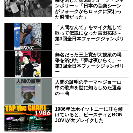
幕を閉じた第3回フォーク・ジャ
ンボリー～「日本の音楽シーン
がフォークからロックに変わっ
た瞬間だった」
「人間なんて」をマイク無しで
歌って伝説になった吉田拓郎～
第3回全日本フォークジャンボリ
ー
無名だった三上寛が大観衆の喝
采を浴びた「夢は夜ひらく」～
第3回全日本フォークジャンボリ
ー
人間の証明のテーマ〜ジョー山
中の歌声を世に知らしめた運命
の一曲
1986年はホイットニーに耳を傾
けていると、ビースティとBON
JOVIが大ブレイクした