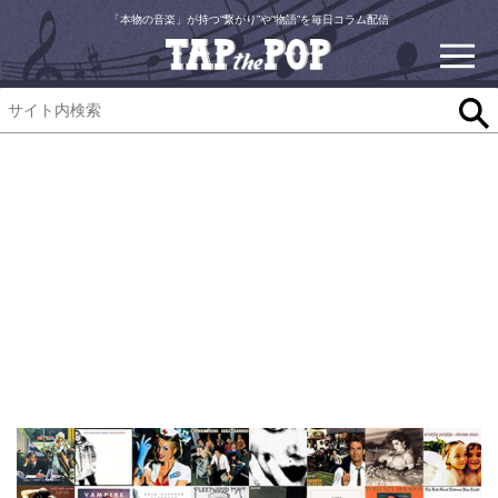
「本物の音楽」が持つ“繋がり”や“物語”を毎日コラム配信