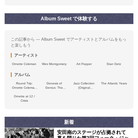
Album Sweet で体験する
この記事から — Album Sweet でアーティストとアルバムをもっ
と楽しもう
アーティスト
Ornette Coleman
Wes Montgomery
Art Pepper
Stan Getz
アルバム
Round Trip:
Genesis of
Jazz Collection
The Atlantic Years
Ornette Coleman
Genius: The
(Original
on Blue Note
Contemporary
Recordings)
Ornette at 12 /
Recordings
Crisis
新着
安田南のステージが占拠されて