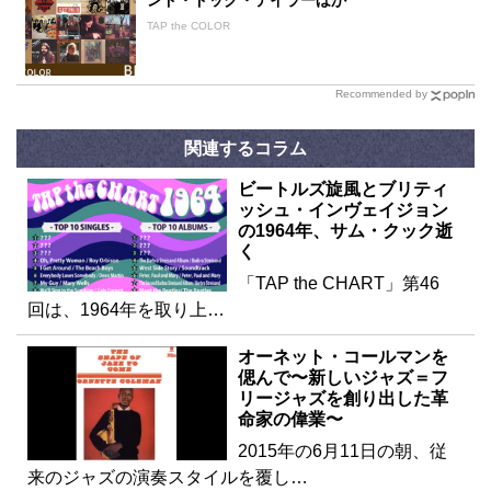
TAP the COLOR
Recommended by
関連するコラム
ビートルズ旋風とブリティ
ッシュ・インヴェイジョン
の1964年、サム・クック逝
く
「TAP the CHART」第46
回は、1964年を取り上…
オーネット・コールマンを
偲んで〜新しいジャズ＝フ
リージャズを創り出した革
命家の偉業〜
2015年の6月11日の朝、従
来のジャズの演奏スタイルを覆し…