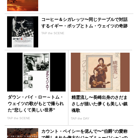
コーヒー＆シガレッツ〜同じテーブルで対話
するイギー・ポップとトム・ウェイツの奇跡
TAP the SCENE
ダウン・バイ・ロー～トム・
精霊流し〜長崎出身のさだま
ウェイツの歌がもとで撮られ
さしが描いた儚くも美しい鎮
た“悲しくて美しい世界”
魂歌
TAP the SCENE
TAP the DAY
カウント・ベイシーを偲んで〜“伯爵”の愛称
で親しまれた偉大なジャズミュージシャンの