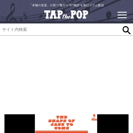
「本物の音楽」が持つ“繋がり”や“物語”を毎日コラム配信