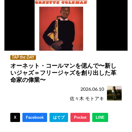
TAP the DAY
オーネット・コールマンを偲んで〜新し
いジャズ＝フリージャズを創り出した革
命家の偉業〜
2026.06.10
佐々木 モトアキ
X
Facebook
はてブ
Pocket
LINE