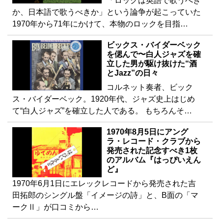
「ロックは英語で歌うべき
か、日本語で歌うべきか」という論争が起こっていた
1970年から71年にかけて、本物のロックを目指…
ビックス・バイダーベック
を偲んで〜白人ジャズを確
立した男が駆け抜けた“酒
とJazz”の日々
コルネット奏者、ビック
ス・バイダーベック。1920年代、ジャズ史上はじめ
て“白人ジャズ”を確立した人である。 もちろんそ…
1970年8月5日にアング
ラ・レコード・クラブから
発売された記念すべき1枚
のアルバム『はっぴいえん
ど』
1970年6月1日にエレックレコードから発売された吉
田拓郎のシングル盤「イメージの詩」と、B面の「マ
ークⅡ」が口コミから…