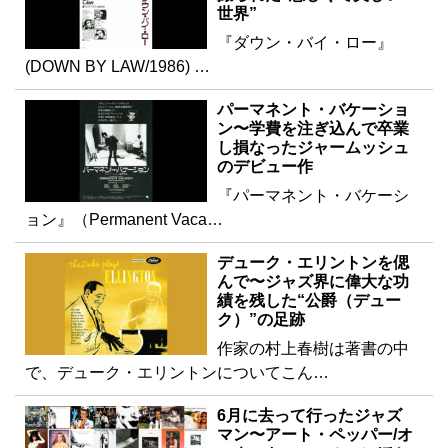
世界”
『ダウン・バイ・ロー』
(DOWN BY LAW/1986) …
パーマネント・バケーショ
ン〜学費を注ぎ込んで卒業
し損なったジャームッシュ
のデビュー作
『パーマネント・バケーシ
ョン』（Permanent Vaca…
デューク・エリントンを偲
んで〜ジャズ界に偉大な功
績を残した“公爵（デュー
ク）”の足跡
作家の村上春樹は著書の中
で、デューク・エリントンについてこん…
6月に去って行ったジャズ
マン〜アート・ペッパー/オ