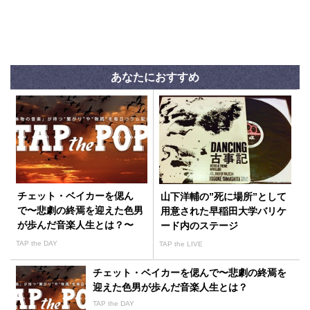
あなたにおすすめ
チェット・ベイカーを偲ん
山下洋輔の”死に場所”として
で〜悲劇の終焉を迎えた色男
用意された早稲田大学バリケ
が歩んだ音楽人生とは？〜
ード内のステージ
TAP the DAY
TAP the LIVE
チェット・ベイカーを偲んで〜悲劇の終焉を
迎えた色男が歩んだ音楽人生とは？
TAP the DAY