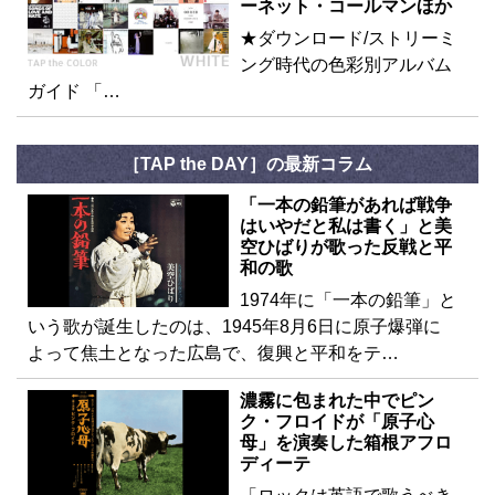
ーネット・コールマンほか
★ダウンロード/ストリーミ
ング時代の色彩別アルバム
ガイド 「…
［TAP the DAY］の最新コラム
「一本の鉛筆があれば戦争
はいやだと私は書く」と美
空ひばりが歌った反戦と平
和の歌
1974年に「一本の鉛筆」と
いう歌が誕生したのは、1945年8月6日に原子爆弾に
よって焦土となった広島で、復興と平和をテ…
濃霧に包まれた中でピン
ク・フロイドが「原子心
母」を演奏した箱根アフロ
ディーテ