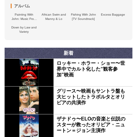
アルバム
Painting With
African Swim and
Fishing With John
Excess Baggage
John: Music From
Manny & Lo
[TV Soundtrack]
the Series by John
Down by Law and
Lurie
Variety
新着
ロッキー・ホラー・ショー〜世
界中でカルト化した“観客参
加”映画
グリース〜映画もサントラ盤も
大ヒットしたトラボルタとオリ
ビアの共演作
ザナドゥ〜ELOの音楽と伝説の
スターが救ったオリビア・ニュ
ートン＝ジョン主演作