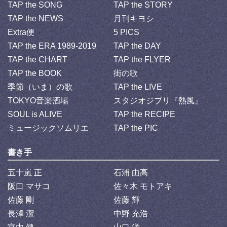
TAP the SONG
TAP the STORY
TAP the NEWS
月刊キヨシ
Extra便
5 PICS
TAP the ERA 1989-2019
TAP the DAY
TAP the CHART
TAP the FLYER
TAP the BOOK
街の歌
季節（いま）の歌
TAP the LIVE
TOKYO音楽酒場
スタジオジブリ『熱風』
SOUL is ALIVE
TAP the RECIPE
ミュージックソムリエ
TAP the PIC
書き手
五十嵐 正
石浦 由高
阪口 マサコ
佐々木 モトアキ
佐藤 剛
佐藤 輝
長澤 潔
中野 充浩