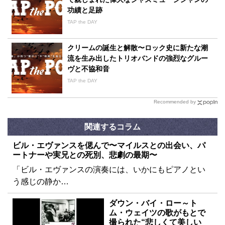
功績と足跡
TAP the DAY
クリームの誕生と解散〜ロック史に新たな潮
流を生み出したトリオバンドの強烈なグルー
ヴと不協和音
TAP the DAY
Recommended by
関連するコラム
ビル・エヴァンスを偲んで〜マイルスとの出会い、パ
ートナーや実兄との死別、悲劇の最期〜
「ビル・エヴァンスの演奏には、いかにもピアノとい
う感じの静か…
ダウン・バイ・ロー～ト
ム・ウェイツの歌がもとで
撮られた“悲しくて美しい