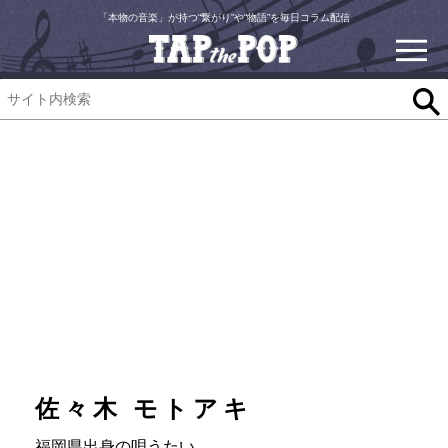
「本物の音楽」が持つ“繋がり”や“物語”を毎日コラム配信
佐々木 モトアキ
福岡県出身の唄うたい。