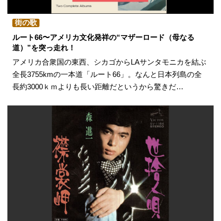
街の歌
ルート66〜アメリカ文化発祥の“マザーロード（母なる
道）”を突っ走れ！
アメリカ合衆国の東西、シカゴからLAサンタモニカを結ぶ
全長3755kmの一本道「ルート66」。なんと日本列島の全
長約3000ｋｍよりも長い距離だというから驚きだ…