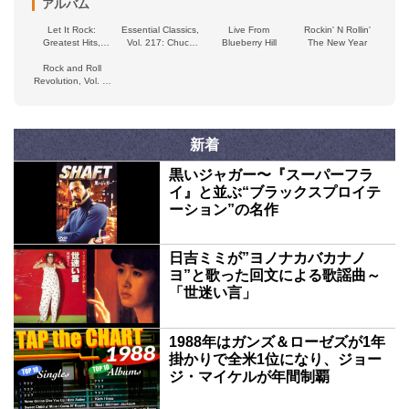
アルバム
Let It Rock:
Essential Classics,
Live From
Rockin' N Rollin'
Greatest Hits,
Vol. 217: Chuck
Blueberry Hill
The New Year
1955–60
Berry
Rock and Roll
Revolution, Vol. 7,
Part I (1957)
新着
黒いジャガー〜『スーパーフラ
イ』と並ぶ“ブラックスプロイテ
ーション”の名作
日吉ミミが”ヨノナカバカナノ
ヨ”と歌った回文による歌謡曲～
「世迷い言」
1988年はガンズ＆ローゼズが1年
掛かりで全米1位になり、ジョー
ジ・マイケルが年間制覇