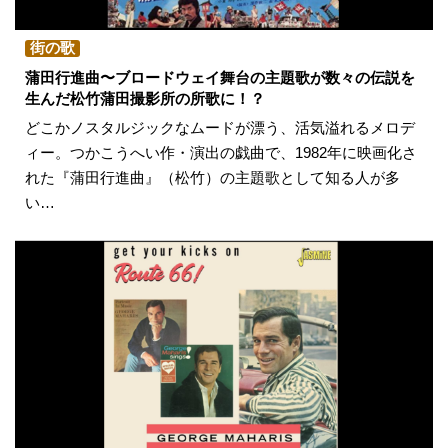
街の歌
蒲田行進曲〜ブロードウェイ舞台の主題歌が数々の伝説を
生んだ松竹蒲田撮影所の所歌に！？
どこかノスタルジックなムードが漂う、活気溢れるメロデ
ィー。つかこうへい作・演出の戯曲で、1982年に映画化さ
れた『蒲田行進曲』（松竹）の主題歌として知る人が多
い…