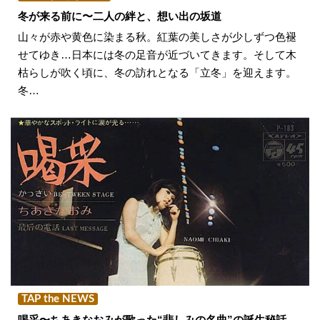
冬が来る前に〜二人の絆と、想い出の坂道
山々が赤や黄色に染まる秋。紅葉の美しさが少しずつ色褪
せてゆき…日本には冬の足音が近づいてきます。そして木
枯らしが吹く頃に、冬の訪れとなる「立冬」を迎えます。
冬…
TAP the NEWS
喝采〜ちあきなおみが歌った“悲しみの名曲”の誕生秘話