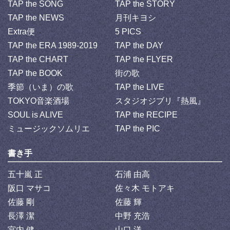
TAP the SONG
TAP the STORY
TAP the NEWS
月刊キヨシ
Extra便
5 PICS
TAP the ERA 1989-2019
TAP the DAY
TAP the CHART
TAP the FLYER
TAP the BOOK
街の歌
季節（いま）の歌
TAP the LIVE
TOKYO音楽酒場
スタジオジブリ『熱風』
SOUL is ALIVE
TAP the RECIPE
ミュージックソムリエ
TAP the PIC
書き手
五十嵐 正
石浦 由高
阪口 マサコ
佐々木 モトアキ
佐藤 剛
佐藤 輝
長澤 潔
中野 充浩
宮内 健
山口 洋