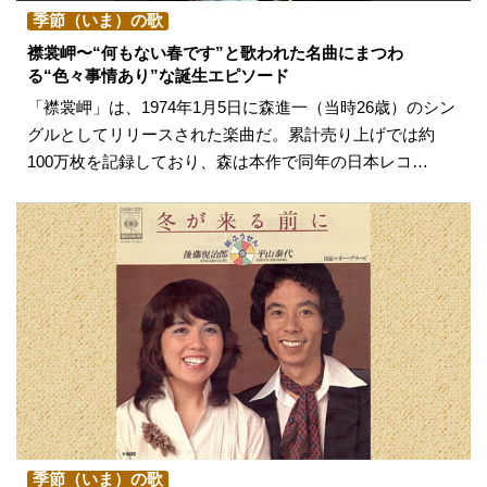
季節（いま）の歌
襟裳岬〜“何もない春です”と歌われた名曲にまつわ
る“色々事情あり”な誕生エピソード
「襟裳岬」は、1974年1月5日に森進一（当時26歳）のシン
グルとしてリリースされた楽曲だ。累計売り上げでは約
100万枚を記録しており、森は本作で同年の日本レコ…
季節（いま）の歌