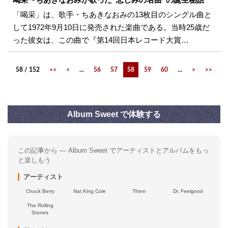
「喝采」は、歌手・ちあきなおみの13枚目のシングル曲と
して1972年9月10日に発売された楽曲である。当時25歳だ
った彼女は、この曲で『第14回日本レコード大賞…
58 / 152
<<
<
...
56
57
58
59
60
...
>
>>
Album Sweet で体験する
この記事から — Album Sweet でアーティストとアルバムをもっ
と楽しもう
アーティスト
Chuck Berry
Nat King Cole
Them
Dr. Feelgood
The Rolling
Stones