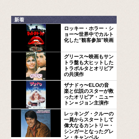
新着
ロッキー・ホラー・シ
ョー〜世界中でカルト
化した“観客参加”映画
グリース〜映画もサン
トラ盤も大ヒットした
トラボルタとオリビア
の共演作
ザナドゥ〜ELOの音
楽と伝説のスターが救
ったオリビア・ニュー
トン＝ジョン主演作
レッキング・クルーの
一員からスタートして
偉大なるカントリー・
シンガーとなったグレ
ン・キャンベル