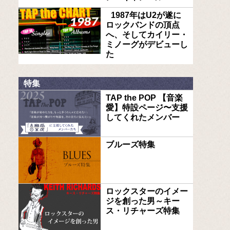
1987年はU2が遂に
ロックバンドの頂点
へ、そしてカイリー・
ミノーグがデビューし
た
特集
TAP the POP 【音楽
愛】特設ページ〜支援
してくれたメンバー
ブルーズ特集
ロックスターのイメー
ジを創った男～キー
ス・リチャーズ特集