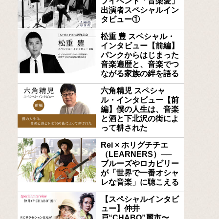
ブイベント「音楽愛」
出演者スペシャルイン
タビュー①
松重 豊 スペシャル・
インタビュー【前編】
パンクからはじまった
音楽遍歴と、音楽でつ
ながる家族の絆を語る
六角精児 スペシャ
ル・インタビュー【前
編】僕の人生は、音楽
と酒と下北沢の街によ
って耕された
Rei × ホリグチチエ
（LEARNERS）──
ブルーズやロカビリー
が「世界で一番オシャ
レな音楽」に聴こえる
【スペシャルインタビ
ュー】仲井
戸“CHABO”麗市〜