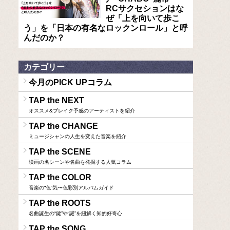
RCサクセションはな
ぜ「上を向いて歩こ
う」を「日本の有名なロックンロール」と呼
んだのか？
カテゴリー
今月のPICK UPコラム
TAP the NEXT
オススメ&ブレイク予感のアーティストを紹介
TAP the CHANGE
ミュージシャンの人生を変えた音楽を紹介
TAP the SCENE
映画の名シーンや名曲を発掘する人気コラム
TAP the COLOR
音楽の“色”気〜色彩別アルバムガイド
TAP the ROOTS
名曲誕生の“鍵”や“謎”を紐解く知的好奇心
TAP the SONG