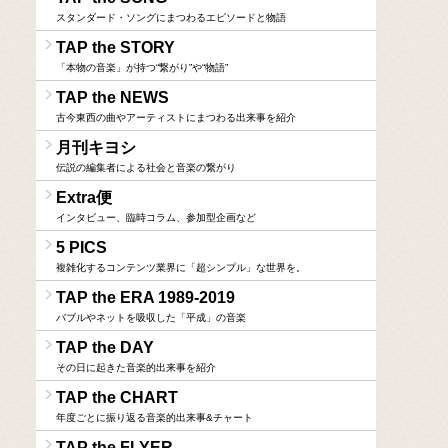
スタンダード・ソングにまつわるエピソードと物語
TAP the STORY
「本物の音楽」が持つ“繋がり”や“物語”
TAP the NEWS
古今東西の曲やアーティストにまつわる出来事を紹介
月刊キヨシ
伝説の編集者による社会と音楽の繋がり
Extra便
インタビュー、臨時コラム、参加型企画など
5 PICS
複雑化するコンテンツ業界に「超シンプル」な世界を。
TAP the ERA 1989-2019
バブルやネットを吸収した「平成」の音楽
TAP the DAY
その日に起きた音楽的出来事を紹介
TAP the CHART
年度ごとに振り返る音楽的出来事&チャート
TAP the FLYER