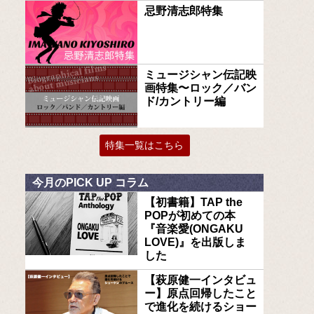
忌野清志郎特集
ミュージシャン伝記映
画特集〜ロック／バン
ド/カントリー編
特集一覧はこちら
今月のPICK UP コラム
【初書籍】TAP the
POPが初めての本
『音楽愛(ONGAKU
LOVE)』を出版しま
した
【萩原健一インタビュ
ー】原点回帰したこと
で進化を続けるショー