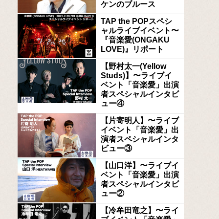
ケンのブルース
TAP the POPスペシ
ャルライブイベント〜
『音楽愛(ONGAKU
LOVE)』リポート
【野村太一(Yellow
Studs)】〜ライブイ
ベント「音楽愛」出演
者スペシャルインタビ
ュー④
【片寄明人】〜ライブ
イベント「音楽愛」出
演者スペシャルインタ
ビュー③
【山口洋】〜ライブイ
ベント「音楽愛」出演
者スペシャルインタビ
ュー②
【冷牟田竜之】〜ライ