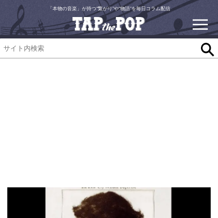
「本物の音楽」が持つ“繋がり”や“物語”を毎日コラム配信