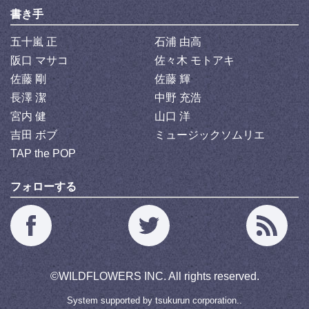
書き手
五十嵐 正
石浦 由高
阪口 マサコ
佐々木 モトアキ
佐藤 剛
佐藤 輝
長澤 潔
中野 充浩
宮内 健
山口 洋
吉田 ボブ
ミュージックソムリエ
TAP the POP
フォローする
©
WILDFLOWERS INC.
All rights reserved.
System supported by
tsukurun corporation..