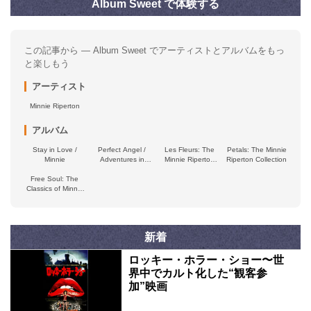
Album Sweet で体験する
この記事から — Album Sweet でアーティストとアルバムをもっ
と楽しもう
アーティスト
Minnie Riperton
アルバム
Stay in Love /
Perfect Angel /
Les Fleurs: The
Petals: The Minnie
Minnie
Adventures in
Minnie Riperton
Riperton Collection
Paradise
Anthology
Free Soul: The
Classics of Minnie
Riperton
新着
ロッキー・ホラー・ショー〜世
界中でカルト化した“観客参
加”映画