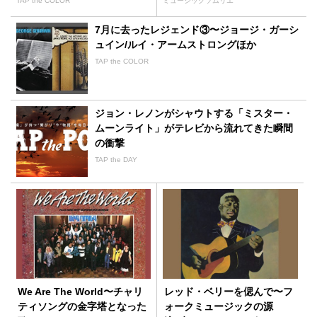
TAP the COLOR
ミュージックソムリエ
7月に去ったレジェンド③〜ジョージ・ガーシ
ュイン/ルイ・アームストロングほか
TAP the COLOR
ジョン・レノンがシャウトする「ミスター・
ムーンライト」がテレビから流れてきた瞬間
の衝撃
TAP the DAY
We Are The World〜チャリ
レッド・ベリーを偲んで〜フ
ティソングの金字塔となった
ォークミュージックの源