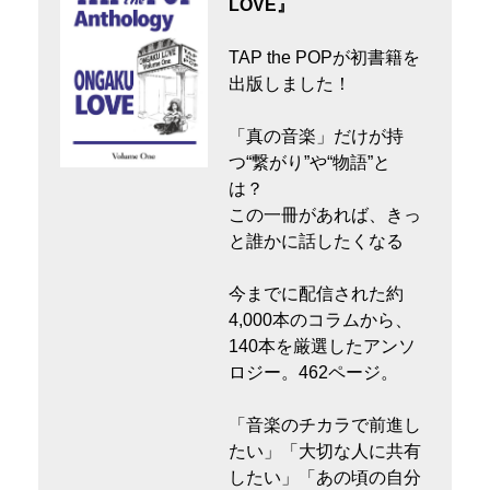
LOVE』
TAP the POPが初書籍を
出版しました！
「真の音楽」だけが持
つ“繋がり”や“物語”と
は？
この一冊があれば、きっ
と誰かに話したくなる
今までに配信された約
4,000本のコラムから、
140本を厳選したアンソ
ロジー。462ページ。
「音楽のチカラで前進し
たい」「大切な人に共有
したい」「あの頃の自分