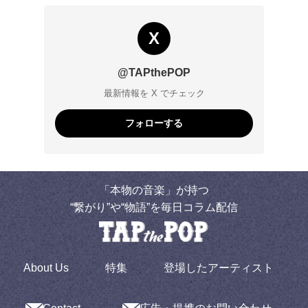
X
@TAPthePOP
最新情報を X でチェック
フォローする
「本物の音楽」が持つ
“繋がり”や“物語”を毎日コラム配信
About Us
特集
登場したアーティスト