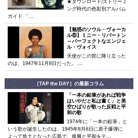
★ダウンロード/ストリーミ
ング時代の色彩別アルバム
ガイド 「…
【魅惑のソウル・ヴォーカ
ル⑧】ミニー・リパートン
～パーフェクトなエンジェ
ル・ヴォイス
天使がこの世に降り立った
のは、1947年11月8日だった。 …
［TAP the DAY］の最新コラム
「一本の鉛筆があれば戦争
はいやだと私は書く」と美
空ひばりが歌った反戦と平
和の歌
1974年に「一本の鉛筆」と
いう歌が誕生したのは、1945年8月6日に原子爆弾に
よって焦土となった広島で、復興と平和をテ…