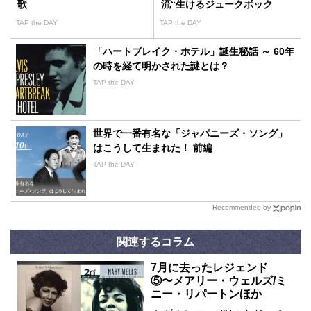
歌
流“生けるジュークボック
ス”と呼ばれた男の数奇な人
TAP the DAY
TAP the DAY
生と偉大な功績
「ハートブレイク・ホテル」誕生秘話 ～ 60年
の時を経て明かされた謎とは？
TAP the DAY
世界で一番有名な「ジャパニーズ・ソング」
はこうして生まれた！ 前編
TAP the DAY
Recommended by
関連するコラム
7月に去ったレジェンド
⑤〜メアリー・ウェルズ/ミ
ニー・リパートンほか