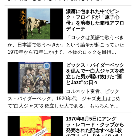
濃霧に包まれた中でピン
ク・フロイドが「原子心
母」を演奏した箱根アフロ
ディーテ
「ロックは英語で歌うべき
か、日本語で歌うべきか」という論争が起こっていた
1970年から71年にかけて、本物のロックを目指…
ビックス・バイダーベック
を偲んで〜白人ジャズを確
立した男が駆け抜けた“酒
とJazz”の日々
コルネット奏者、ビック
ス・バイダーベック。1920年代、ジャズ史上はじめ
て“白人ジャズ”を確立した人である。 もちろんそ…
1970年8月5日にアング
ラ・レコード・クラブから
発売された記念すべき1枚