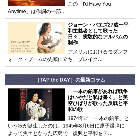
この「I'd Have You
Anytime」は作詞の一部…
ジョーン・バエズ27歳〜平
和主義者として歌った
日々、実験的なアルバムの
制作
アメリカにおけるモダンフ
ォーク・ブームの先頭に立ち、ブレイク…
［TAP the DAY］の最新コラム
「一本の鉛筆があれば戦争
はいやだと私は書く」と美
空ひばりが歌った反戦と平
和の歌
1974年に「一本の鉛筆」と
いう歌が誕生したのは、1945年8月6日に原子爆弾に
よって焦土となった広島で、復興と平和をテ…