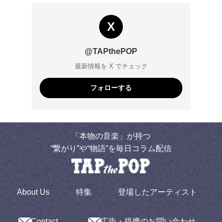
X
@TAPthePOP
最新情報を X でチェック
フォローする
「本物の音楽」が持つ
“繋がり”や“物語”を毎日コラム配信
About Us
特集
登場したアーティスト
Contact
広告・提携のお問い合わせ