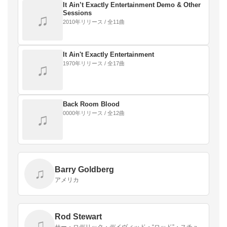
It Ain’t Exactly Entertainment Demo & Other
Sessions
♫
2010年リリース / 全11曲
It Ain't Exactly Entertainment
1970年リリース / 全17曲
♫
Back Room Blood
0000年リリース / 全12曲
♫
Barry Goldberg
♫
アメリカ
Rod Stewart
♫