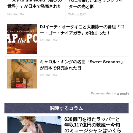
「Joy to the World（喜びの
代に活躍した若きソングライ
世界）」が日本で発売された
ターの光と影
日
TAP the DAY
TAP the DAY
DJイーチ・オータキこと大瀧詠一の番組『ゴ
ー・ゴー・ナイアガラ』が始まった！
TAP the DAY
キャロル・キングの名曲「Sweet Seasons」
が日本で発売された日
TAP the DAY
Recommended by
関連するコラム
630億円を得たラッパーと
年収117億円の歌姫〜今旬
のミュージシャンはいくら