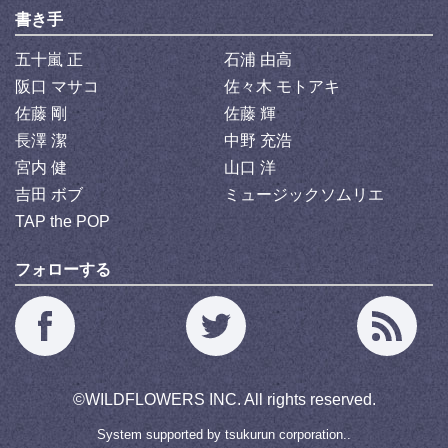
書き手
五十嵐 正
石浦 由高
阪口 マサコ
佐々木 モトアキ
佐藤 剛
佐藤 輝
長澤 潔
中野 充浩
宮内 健
山口 洋
吉田 ボブ
ミュージックソムリエ
TAP the POP
フォローする
©
WILDFLOWERS INC.
All rights reserved.
System supported by
tsukurun corporation..