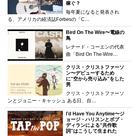
稼ぐ？
毎年夏になると発表され
る、アメリカの経済誌Forbesの「C…
Bird On The Wire〜電線の
鳥
レナード・コーエンの代表
曲「Bird On The Wire…
クリス・クリストファーソ
ン〜デビューするため
に“空から売り込み”をした
男
クリス・クリストファーソ
ンとジョニー・キャッシュ ある日、自…
I’d Have You Anytime〜ジ
ョージ・ハリスンとボブ・
ディランによる“共作歌
詞”はこうして生まれた