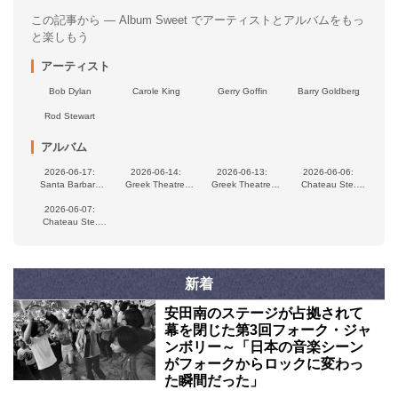
この記事から — Album Sweet でアーティストとアルバムをもっ
と楽しもう
アーティスト
Bob Dylan
Carole King
Gerry Goffin
Barry Goldberg
Rod Stewart
アルバム
2026-06-17:
2026-06-14:
2026-06-13:
2026-06-06:
Santa Barbara
Greek Theatre,
Greek Theatre,
Chateau Ste.
Bowl, Santa
Berkeley, CA, USA
Berkeley, CA, USA
Michelle Winery,
Barbara, CA, USA
2026-06-07:
Woodinville, WA,
Chateau Ste.
USA
Michelle Winery,
Woodinville, WA,
USA
新着
安田南のステージが占拠されて
幕を閉じた第3回フォーク・ジャ
ンボリー～「日本の音楽シーン
がフォークからロックに変わっ
た瞬間だった」