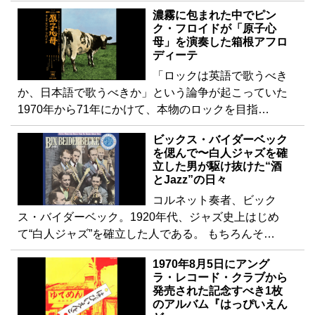
濃霧に包まれた中でピン
ク・フロイドが「原子心
母」を演奏した箱根アフロ
ディーテ
「ロックは英語で歌うべき
か、日本語で歌うべきか」という論争が起こっていた
1970年から71年にかけて、本物のロックを目指…
ビックス・バイダーベック
を偲んで〜白人ジャズを確
立した男が駆け抜けた“酒
とJazz”の日々
コルネット奏者、ビック
ス・バイダーベック。1920年代、ジャズ史上はじめ
て“白人ジャズ”を確立した人である。 もちろんそ…
1970年8月5日にアング
ラ・レコード・クラブから
発売された記念すべき1枚
のアルバム『はっぴいえん