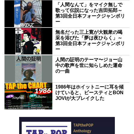
「人間なんて」をマイク無しで
歌って伝説になった吉田拓郎～
第3回全日本フォークジャンボリ
ー
無名だった三上寛が大観衆の喝
采を浴びた「夢は夜ひらく」～
第3回全日本フォークジャンボリ
ー
人間の証明のテーマ〜ジョー山
中の歌声を世に知らしめた運命
の一曲
1986年はホイットニーに耳を傾
けていると、ビースティとBON
JOVIが大ブレイクした