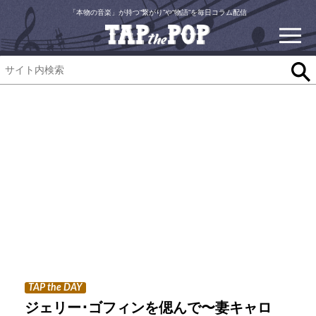
「本物の音楽」が持つ“繋がり”や“物語”を毎日コラム配信
TAP the DAY
ジェリー･ゴフィンを偲んで〜妻キャロ