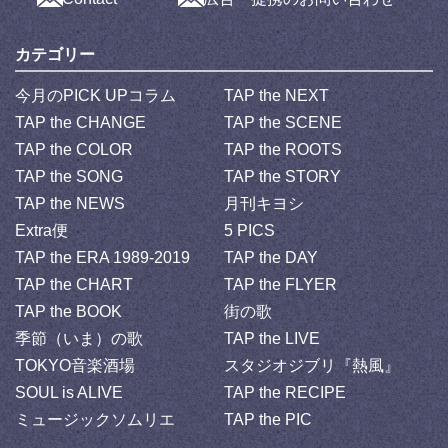
カテゴリー
今月のPICK UPコラム
TAP the NEXT
TAP the CHANGE
TAP the SCENE
TAP the COLOR
TAP the ROOTS
TAP the SONG
TAP the STORY
TAP the NEWS
月刊キヨシ
Extra便
5 PICS
TAP the ERA 1989-2019
TAP the DAY
TAP the CHART
TAP the FLYER
TAP the BOOK
街の歌
季節（いま）の歌
TAP the LIVE
TOKYO音楽酒場
スタジオジブリ『熱風』
SOUL is ALIVE
TAP the RECIPE
ミュージックソムリエ
TAP the PIC