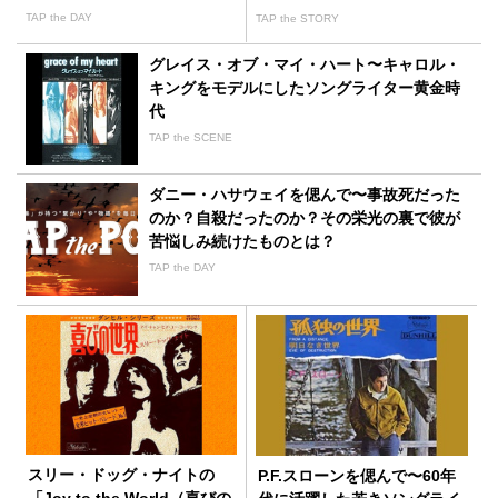
TAP the DAY
TAP the STORY
グレイス・オブ・マイ・ハート〜キャロル・
キングをモデルにしたソングライター黄金時
代
TAP the SCENE
ダニー・ハサウェイを偲んで〜事故死だった
のか？自殺だったのか？その栄光の裏で彼が
苦悩しみ続けたものとは？
TAP the DAY
スリー・ドッグ・ナイトの
P.F.スローンを偲んで〜60年