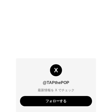
X
@TAPthePOP
最新情報を X でチェック
フォローする