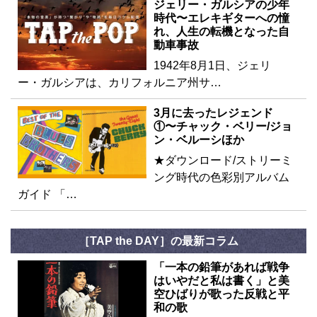
ジェリー・ガルシアの少年
時代〜エレキギターへの憧
れ、人生の転機となった自
動車事故
1942年8月1日、ジェリ
ー・ガルシアは、カリフォルニア州サ…
3月に去ったレジェンド
①〜チャック・ベリー/ジョ
ン・ベルーシほか
★ダウンロード/ストリーミ
ング時代の色彩別アルバム
ガイド 「…
［TAP the DAY］の最新コラム
「一本の鉛筆があれば戦争
はいやだと私は書く」と美
空ひばりが歌った反戦と平
和の歌