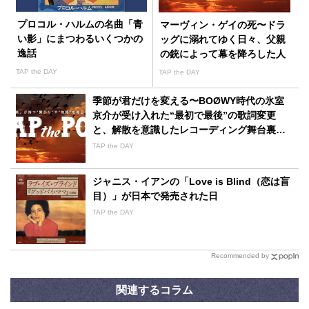
プロコル・ハルムの名曲「青
マーヴィン・ゲイの死〜ドラ
い影」にまつわるいくつかの
ッグに溺れてゆく日々、父親
逸話
の銃によって幕を降ろした人
生
TAP the DAY
TAP the DAY
季節が君だけを変える〜BOØWY時代の氷室
京介が受け入れた“最初で最後”の歌詞変更
と、解散を意識したレコーディング舞台裏の
ドラマ
TAP the DAY
ジャニス・イアンの「Love is Blind（恋は盲
目）」が日本で発売された日
TAP the DAY
Recommended by
関連するコラム