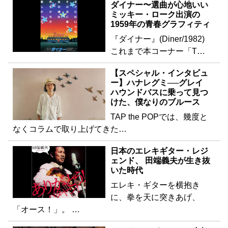
ダイナー〜選曲が心地いい
ミッキー・ローク出演の
1959年の青春グラフィティ
『ダイナー』(Diner/1982)
これまで本コーナー「T…
【スペシャル・インタビュ
ー】ハナレグミ──グレイ
ハウンドバスに乗って見つ
けた、僕なりのブルース
TAP the POPでは、幾度と
なくコラムで取り上げてきた…
日本のエレキギター・レジ
ェンド、 田端義夫が生き抜
いた時代
エレキ・ギターを横抱き
に、拳を天に突きあげ、
「オース！」。 …