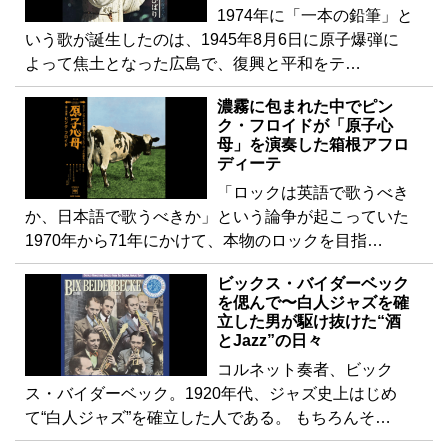
1974年に「一本の鉛筆」と
いう歌が誕生したのは、1945年8月6日に原子爆弾に
よって焦土となった広島で、復興と平和をテ…
濃霧に包まれた中でピン
ク・フロイドが「原子心
母」を演奏した箱根アフロ
ディーテ
「ロックは英語で歌うべき
か、日本語で歌うべきか」という論争が起こっていた
1970年から71年にかけて、本物のロックを目指…
ビックス・バイダーベック
を偲んで〜白人ジャズを確
立した男が駆け抜けた“酒
とJazz”の日々
コルネット奏者、ビック
ス・バイダーベック。1920年代、ジャズ史上はじめ
て“白人ジャズ”を確立した人である。 もちろんそ…