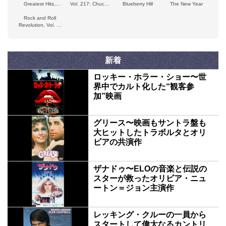
Greatest Hits,
Vol. 217: Chuck
Blueberry Hill
The New Year
1955–60
Berry
Rock and Roll
Revolution, Vol. 7,
Part I (1957)
新着
ロッキー・ホラー・ショー〜世
界中でカルト化した“観客参
加”映画
グリース〜映画もサントラ盤も
大ヒットしたトラボルタとオリ
ビアの共演作
ザナドゥ〜ELOの音楽と伝説の
スターが救ったオリビア・ニュ
ートン＝ジョン主演作
レッキング・クルーの一員から
スタートして偉大なるカントリ