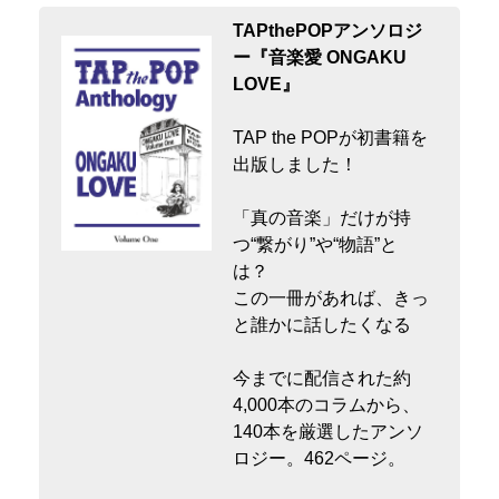
TAPthePOPアンソロジ
ー『音楽愛 ONGAKU
LOVE』
TAP the POPが初書籍を
出版しました！
「真の音楽」だけが持
つ“繋がり”や“物語”と
は？
この一冊があれば、きっ
と誰かに話したくなる
今までに配信された約
4,000本のコラムから、
140本を厳選したアンソ
ロジー。462ページ。