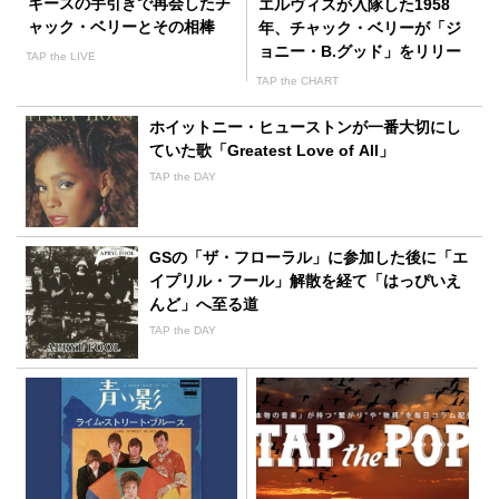
キースの手引きで再会したチ
エルヴィスが入隊した1958
ャック・ベリーとその相棒
年、チャック・ベリーが「ジ
ョニー・B.グッド」をリリー
TAP the LIVE
ス
TAP the CHART
ホイットニー・ヒューストンが一番大切にし
ていた歌「Greatest Love of All」
TAP the DAY
GSの「ザ・フローラル」に参加した後に「エ
イプリル・フール」解散を経て「はっぴいえ
んど」へ至る道
TAP the DAY