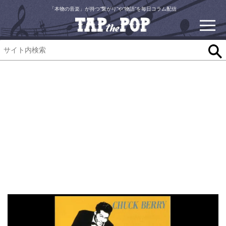
「本物の音楽」が持つ“繋がり”や“物語”を毎日コラム配信