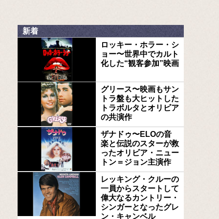
新着
ロッキー・ホラー・シ
ョー〜世界中でカルト
化した“観客参加”映画
グリース〜映画もサン
トラ盤も大ヒットした
トラボルタとオリビア
の共演作
ザナドゥ〜ELOの音
楽と伝説のスターが救
ったオリビア・ニュー
トン＝ジョン主演作
レッキング・クルーの
一員からスタートして
偉大なるカントリー・
シンガーとなったグレ
ン・キャンベル