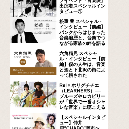
ブイベント「音楽愛」
出演者スペシャルイン
タビュー①
松重 豊 スペシャル・
インタビュー【前編】
パンクからはじまった
音楽遍歴と、音楽でつ
ながる家族の絆を語る
六角精児 スペシャ
ル・インタビュー【前
編】僕の人生は、音楽
と酒と下北沢の街によ
って耕された
Rei × ホリグチチエ
（LEARNERS）──
ブルーズやロカビリー
が「世界で一番オシャ
レな音楽」に聴こえる
【スペシャルインタビ
ュー】仲井
戸“CHABO”麗市〜