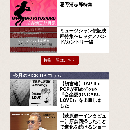
忌野清志郎特集
ミュージシャン伝記映
画特集〜ロック／バン
ド/カントリー編
特集一覧はこちら
今月のPICK UP コラム
【初書籍】TAP the
POPが初めての本
『音楽愛(ONGAKU
LOVE)』を出版しま
した
【萩原健一インタビュ
ー】原点回帰したこと
で進化を続けるショー