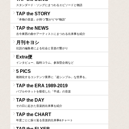
スタンダード・ソングにまつわるエピソードと物語
TAP the STORY
「本物の音楽」が持つ“繋がり”や“物語”
TAP the NEWS
古今東西の曲やアーティストにまつわる出来事を紹介
月刊キヨシ
伝説の編集者による社会と音楽の繋がり
Extra便
インタビュー、臨時コラム、参加型企画など
5 PICS
複雑化するコンテンツ業界に「超シンプル」な世界を。
TAP the ERA 1989-2019
バブルやネットを吸収した「平成」の音楽
TAP the DAY
その日に起きた音楽的出来事を紹介
TAP the CHART
年度ごとに振り返る音楽的出来事&チャート
TAP the FLYER