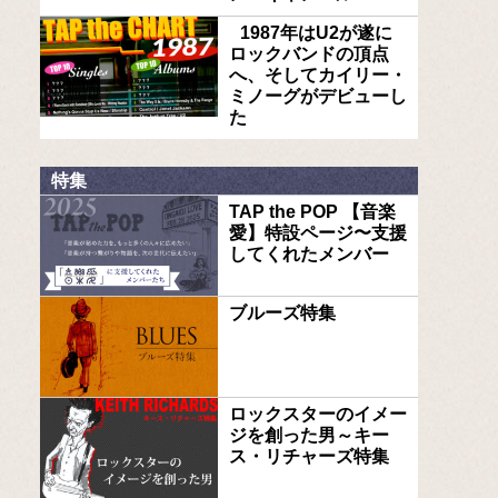
1987年はU2が遂に
ロックバンドの頂点
へ、そしてカイリー・
ミノーグがデビューし
た
特集
TAP the POP 【音楽
愛】特設ページ〜支援
してくれたメンバー
ブルーズ特集
ロックスターのイメー
ジを創った男～キー
ス・リチャーズ特集