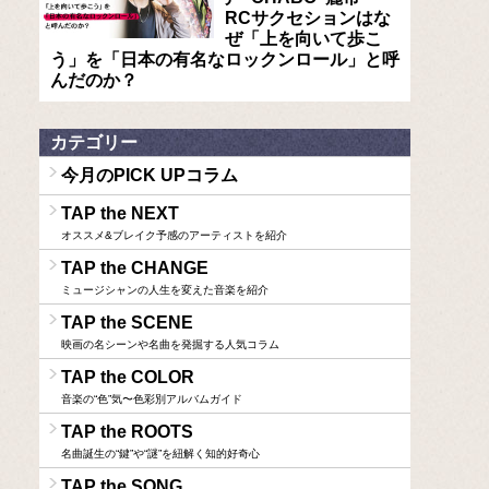
RCサクセションはな
ぜ「上を向いて歩こ
う」を「日本の有名なロックンロール」と呼
んだのか？
カテゴリー
今月のPICK UPコラム
TAP the NEXT
オススメ&ブレイク予感のアーティストを紹介
TAP the CHANGE
ミュージシャンの人生を変えた音楽を紹介
TAP the SCENE
映画の名シーンや名曲を発掘する人気コラム
TAP the COLOR
音楽の“色”気〜色彩別アルバムガイド
TAP the ROOTS
名曲誕生の“鍵”や“謎”を紐解く知的好奇心
TAP the SONG