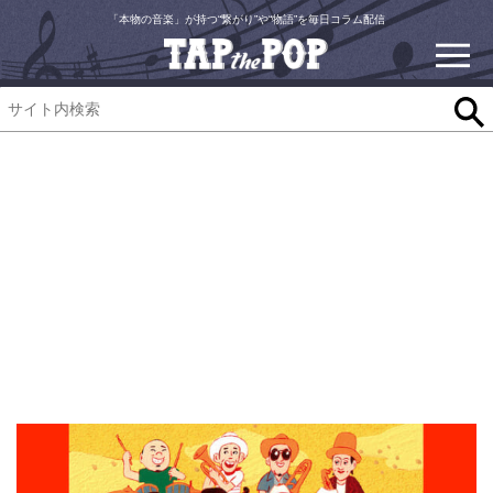
「本物の音楽」が持つ“繋がり”や“物語”を毎日コラム配信