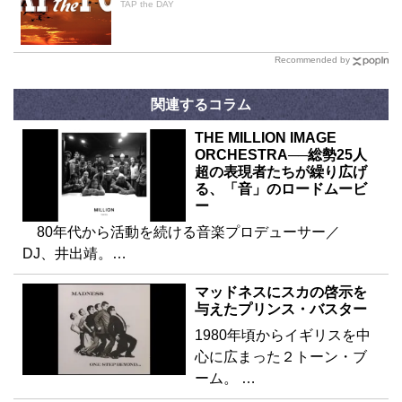
TAP the DAY
Recommended by
関連するコラム
THE MILLION IMAGE
ORCHESTRA──総勢25人
超の表現者たちが繰り広げ
る、「音」のロードムービ
ー
80年代から活動を続ける音楽プロデューサー／
DJ、井出靖。…
マッドネスにスカの啓示を
与えたプリンス・バスター
1980年頃からイギリスを中
心に広まった２トーン・ブ
ーム。 …