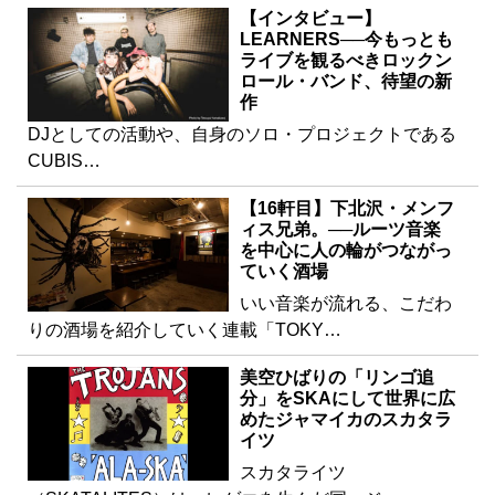
【インタビュー】
LEARNERS──今もっとも
ライブを観るべきロックン
ロール・バンド、待望の新
作
DJとしての活動や、自身のソロ・プロジェクトである
CUBIS…
【16軒目】下北沢・メンフ
ィス兄弟。──ルーツ音楽
を中心に人の輪がつながっ
ていく酒場
いい音楽が流れる、こだわ
りの酒場を紹介していく連載「TOKY…
美空ひばりの「リンゴ追
分」をSKAにして世界に広
めたジャマイカのスカタラ
イツ
スカタライツ