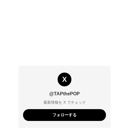
X
@TAPthePOP
最新情報を X でチェック
フォローする