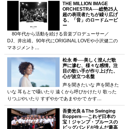
THE MILLION IMAGE
ORCHESTRA──総勢25人
超の表現者たちが繰り広げ
る、「音」のロードムービ
ー
80年代から活動を続ける音楽プロデューサー／
DJ、井出靖。90年代にORIGINAL LOVEや小沢健二の
マネジメント…
松永 希──美しく澄んだ歌
声に滲む、様々な感情。注
目の歌い手が作り上げた、
心が波立つ名盤
声を聞きたいな 声を聞きた
いな 耳もとで囁いたり 遠くから呼びかけたり 歌った
りつぶやいたり すずやかであまやかで かす…
吾妻光良＆The Swinging
Boppers──これぞ日本の
宝！ジャンプ・ブルースの
ビッグバンドが生んだ最高