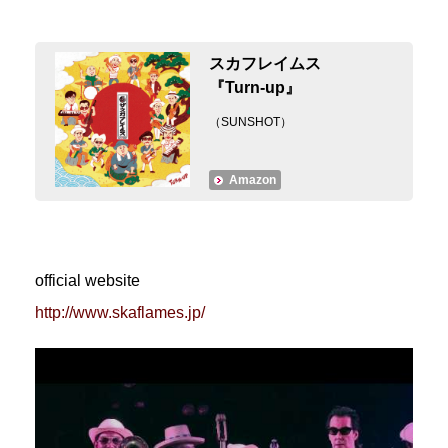
スカフレイムス
『Turn-up』
（SUNSHOT）
Amazon
official website
http://www.skaflames.jp/