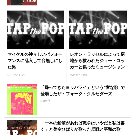
マイケルの神々しいパフォー
レオン・ラッセルによって窮
マンスに乱入して台無しにし
地から救われたジョー・コッ
た男
カーと集ったミュージシャン
たち
TAP the LIVE
TAP the LIVE
「帰ってきたヨッパライ」という”変な歌”で
登場したザ・フォーク・クルセダーズ
Extra便
「一本の鉛筆があれば戦争はいやだと私は書
く」と美空ひばりが歌った反戦と平和の歌