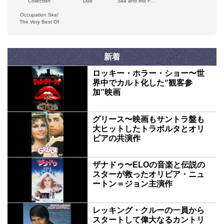
Collection
Dub
Ska and the Far
East Sound:
Occupation Ska!
Original Ska
The Very Best Of
Sounds From the
Skatalites 1963–
65
新着
ロッキー・ホラー・ショー〜世
界中でカルト化した“観客参
加”映画
グリース〜映画もサントラ盤も
大ヒットしたトラボルタとオリ
ビアの共演作
ザナドゥ〜ELOの音楽と伝説の
スターが救ったオリビア・ニュ
ートン＝ジョン主演作
レッキング・クルーの一員から
スタートして偉大なるカントリ