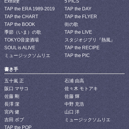
Extra便
5 PICS
TAP the ERA 1989-2019
TAP the DAY
TAP the CHART
TAP the FLYER
TAP the BOOK
街の歌
季節（いま）の歌
TAP the LIVE
TOKYO音楽酒場
スタジオジブリ『熱風』
SOUL is ALIVE
TAP the RECIPE
ミュージックソムリエ
TAP the PIC
書き手
五十嵐 正
石浦 由高
阪口 マサコ
佐々木 モトアキ
佐藤 剛
佐藤 輝
長澤 潔
中野 充浩
宮内 健
山口 洋
吉田 ボブ
ミュージックソムリエ
TAP the POP