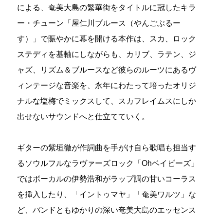
による、奄美大島の繁華街をタイトルに冠したキラ
ー・チューン「屋仁川ブルース（やんごぶるー
す）」で賑やかに幕を開ける本作は、スカ、ロック
ステディを基軸にしながらも、カリブ、ラテン、ジ
ャズ、リズム＆ブルースなど彼らのルーツにあるヴ
ィンテージな音楽を、永年にわたって培ったオリジ
ナルな塩梅でミックスして、スカフレイムスにしか
出せないサウンドへと仕立てていく。
ギターの紫垣徹が作詞曲を手がけ自ら歌唱も担当す
るソウルフルなラヴァーズロック「Ohベイビーズ」
ではボーカルの伊勢浩和がラップ調の甘いコーラス
を挿入したり、「イントゥマヤ」「奄美ワルツ」な
ど、バンドともゆかりの深い奄美大島のエッセンス