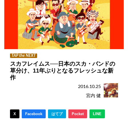
TAP the NEXT
スカフレイムス──日本のスカ・バンドの
草分け、11年ぶりとなるフレッシュな新
作
2016.10.25
宮内 健
X
Facebook
はてブ
Pocket
LINE