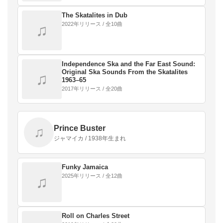
The Skatalites in Dub
2022年リリース / 全10曲
♫
Independence Ska and the Far East Sound:
Original Ska Sounds From the Skatalites
♫
1963–65
2017年リリース / 全20曲
Prince Buster
♫
ジャマイカ / 1938年生まれ
Funky Jamaica
2025年リリース / 全12曲
♫
Roll on Charles Street