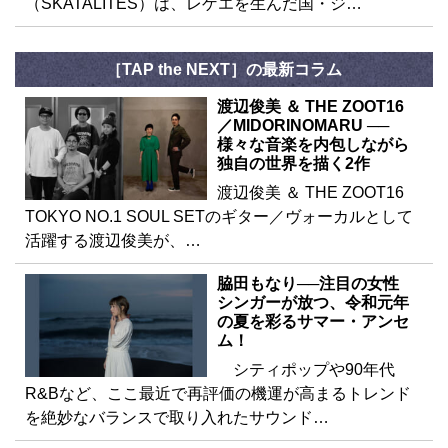
（SKATALITES）は、レゲエを生んだ国・ジ…
［TAP the NEXT］の最新コラム
渡辺俊美 ＆ THE ZOOT16
／MIDORINOMARU ──
様々な音楽を内包しながら
独自の世界を描く2作
渡辺俊美 ＆ THE ZOOT16
TOKYO NO.1 SOUL SETのギター／ヴォーカルとして
活躍する渡辺俊美が、…
脇田もなり──注目の女性
シンガーが放つ、令和元年
の夏を彩るサマー・アンセ
ム！
シティポップや90年代
R&Bなど、ここ最近で再評価の機運が高まるトレンド
を絶妙なバランスで取り入れたサウンド…