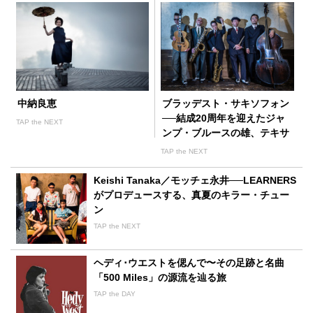
中納良恵
ブラッデスト・サキソフォン
──結成20周年を迎えたジャ
TAP the NEXT
ンプ・ブルースの雄、テキサ
ス録音の傑作を発表！
TAP the NEXT
Keishi Tanaka／モッチェ永井──LEARNERS
がプロデュースする、真夏のキラー・チュー
ン
TAP the NEXT
ヘディ･ウエストを偲んで〜その足跡と名曲
「500 Miles」の源流を辿る旅
TAP the DAY