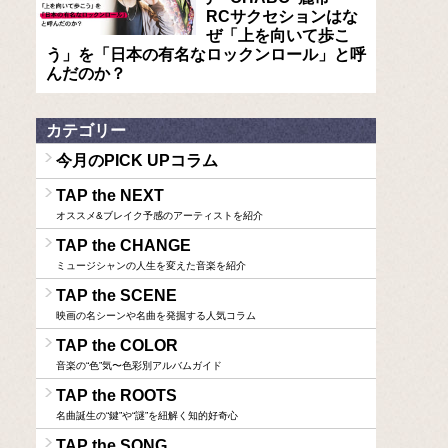
RCサクセションはな
ぜ「上を向いて歩こ
う」を「日本の有名なロックンロール」と呼
んだのか？
カテゴリー
今月のPICK UPコラム
TAP the NEXT
オススメ&ブレイク予感のアーティストを紹介
TAP the CHANGE
ミュージシャンの人生を変えた音楽を紹介
TAP the SCENE
映画の名シーンや名曲を発掘する人気コラム
TAP the COLOR
音楽の“色”気〜色彩別アルバムガイド
TAP the ROOTS
名曲誕生の“鍵”や“謎”を紐解く知的好奇心
TAP the SONG