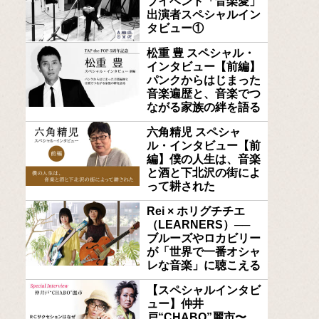
ブイベント「音楽愛」
出演者スペシャルイン
タビュー①
松重 豊 スペシャル・
インタビュー【前編】
パンクからはじまった
音楽遍歴と、音楽でつ
ながる家族の絆を語る
六角精児 スペシャ
ル・インタビュー【前
編】僕の人生は、音楽
と酒と下北沢の街によ
って耕された
Rei × ホリグチチエ
（LEARNERS）──
ブルーズやロカビリー
が「世界で一番オシャ
レな音楽」に聴こえる
【スペシャルインタビ
ュー】仲井
戸“CHABO”麗市〜