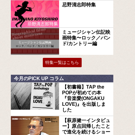
忌野清志郎特集
ミュージシャン伝記映
画特集〜ロック／バン
ド/カントリー編
特集一覧はこちら
今月のPICK UP コラム
【初書籍】TAP the
POPが初めての本
『音楽愛(ONGAKU
LOVE)』を出版しま
した
【萩原健一インタビュ
ー】原点回帰したこと
で進化を続けるショー