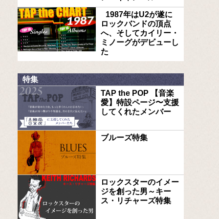
1987年はU2が遂に
ロックバンドの頂点
へ、そしてカイリー・
ミノーグがデビューし
た
特集
TAP the POP 【音楽
愛】特設ページ〜支援
してくれたメンバー
ブルーズ特集
ロックスターのイメー
ジを創った男～キー
ス・リチャーズ特集