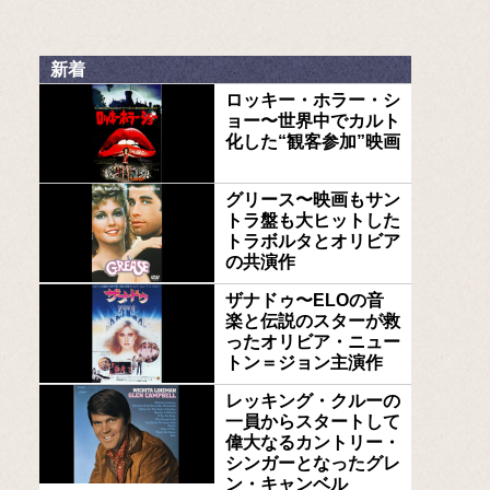
新着
ロッキー・ホラー・シ
ョー〜世界中でカルト
化した“観客参加”映画
グリース〜映画もサン
トラ盤も大ヒットした
トラボルタとオリビア
の共演作
ザナドゥ〜ELOの音
楽と伝説のスターが救
ったオリビア・ニュー
トン＝ジョン主演作
レッキング・クルーの
一員からスタートして
偉大なるカントリー・
シンガーとなったグレ
ン・キャンベル