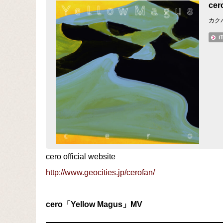
cer
カク
i
cero official website
http://www.geocities.jp/cerofan/
cero「Yellow Magus」MV