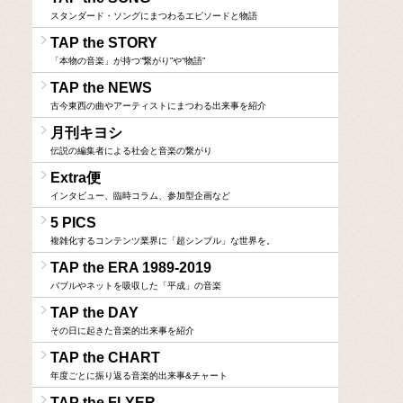
スタンダード・ソングにまつわるエピソードと物語
TAP the STORY
「本物の音楽」が持つ“繋がり”や“物語”
TAP the NEWS
古今東西の曲やアーティストにまつわる出来事を紹介
月刊キヨシ
伝説の編集者による社会と音楽の繋がり
Extra便
インタビュー、臨時コラム、参加型企画など
5 PICS
複雑化するコンテンツ業界に「超シンプル」な世界を。
TAP the ERA 1989-2019
バブルやネットを吸収した「平成」の音楽
TAP the DAY
その日に起きた音楽的出来事を紹介
TAP the CHART
年度ごとに振り返る音楽的出来事&チャート
TAP the FLYER