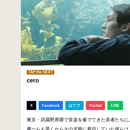
TAP the NEXT
cero
X
Facebook
はてブ
Pocket
LINE
東京・武蔵野界隈で音楽を奏でてきた若者たちによっ
慶一らも早くからその才能に着目していた彼らは