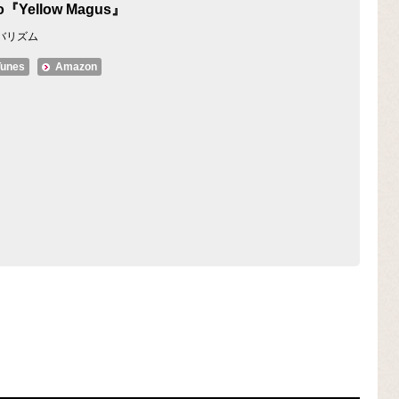
o『Yellow Magus』
バリズム
Tunes
Amazon