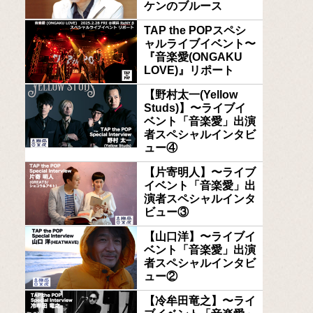
ケンのブルース
TAP the POPスペシ
ャルライブイベント〜
『音楽愛(ONGAKU
LOVE)』リポート
【野村太一(Yellow
Studs)】〜ライブイ
ベント「音楽愛」出演
者スペシャルインタビ
ュー④
【片寄明人】〜ライブ
イベント「音楽愛」出
演者スペシャルインタ
ビュー③
【山口洋】〜ライブイ
ベント「音楽愛」出演
者スペシャルインタビ
ュー②
【冷牟田竜之】〜ライ