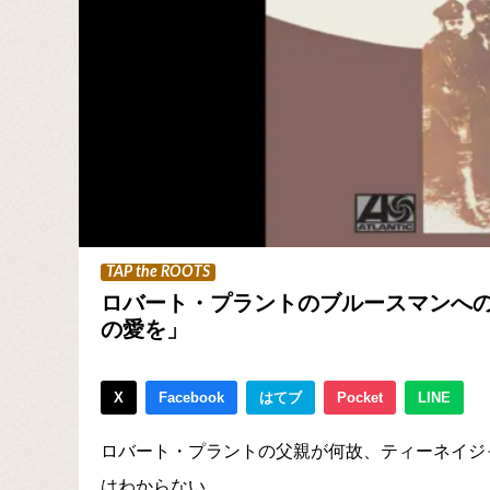
TAP the ROOTS
ロバート・プラントのブルースマンへ
の愛を」
X
Facebook
はてブ
Pocket
LINE
ロバート・プラントの父親が何故、ティーネイジ
はわからない。