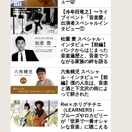
ュー②
【冷牟田竜之】〜ライ
ブイベント「音楽愛」
出演者スペシャルイン
タビュー①
松重 豊 スペシャル・
インタビュー【前編】
パンクからはじまった
音楽遍歴と、音楽でつ
ながる家族の絆を語る
六角精児 スペシャ
ル・インタビュー【前
編】僕の人生は、音楽
と酒と下北沢の街によ
って耕された
Rei × ホリグチチエ
（LEARNERS）──
ブルーズやロカビリー
が「世界で一番オシャ
レな音楽」に聴こえる