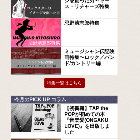
ジを創った男～キー
ス・リチャーズ特集
忌野清志郎特集
ミュージシャン伝記映
画特集〜ロック／バン
ド/カントリー編
特集一覧はこちら
今月のPICK UP コラム
【初書籍】TAP the
POPが初めての本
『音楽愛(ONGAKU
LOVE)』を出版しま
した