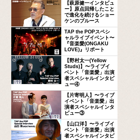
【萩原健一インタビュ
ー】原点回帰したこと
で進化を続けるショー
ケンのブルース
TAP the POPスペシ
ャルライブイベント〜
『音楽愛(ONGAKU
LOVE)』リポート
【野村太一(Yellow
Studs)】〜ライブイ
ベント「音楽愛」出演
者スペシャルインタビ
ュー④
【片寄明人】〜ライブ
イベント「音楽愛」出
演者スペシャルインタ
ビュー③
【山口洋】〜ライブイ
ベント「音楽愛」出演
者スペシャルインタビ