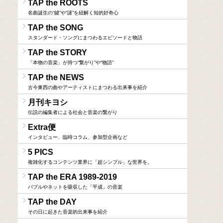
TAP the ROOTS
名曲誕生の“鍵”や“謎”を紐解く知的好奇心
TAP the SONG
スタンダード・ソングにまつわるエピソードと物語
TAP the STORY
「本物の音楽」が持つ“繋がり”や“物語”
TAP the NEWS
古今東西の曲やアーティストにまつわる出来事を紹介
月刊キヨシ
伝説の編集者による社会と音楽の繋がり
Extra便
インタビュー、臨時コラム、参加型企画など
5 PICS
複雑化するコンテンツ業界に「超シンプル」な世界を。
TAP the ERA 1989-2019
バブルやネットを吸収した「平成」の音楽
TAP the DAY
その日に起きた音楽的出来事を紹介