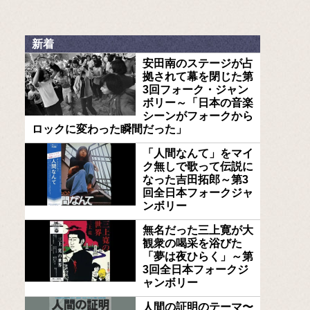
新着
安田南のステージが占
拠されて幕を閉じた第
3回フォーク・ジャン
ボリー～「日本の音楽
シーンがフォークから
ロックに変わった瞬間だった」
「人間なんて」をマイ
ク無しで歌って伝説に
なった吉田拓郎～第3
回全日本フォークジャ
ンボリー
無名だった三上寛が大
観衆の喝采を浴びた
「夢は夜ひらく」～第
3回全日本フォークジ
ャンボリー
人間の証明のテーマ〜