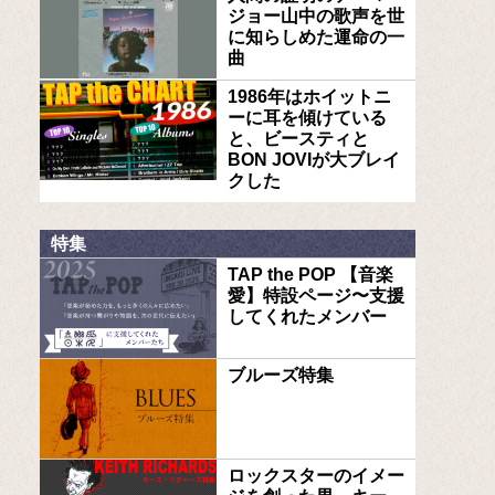
ジョー山中の歌声を世
に知らしめた運命の一
曲
1986年はホイットニ
ーに耳を傾けている
と、ビースティと
BON JOVIが大ブレイ
クした
特集
TAP the POP 【音楽
愛】特設ページ〜支援
してくれたメンバー
ブルーズ特集
ロックスターのイメー