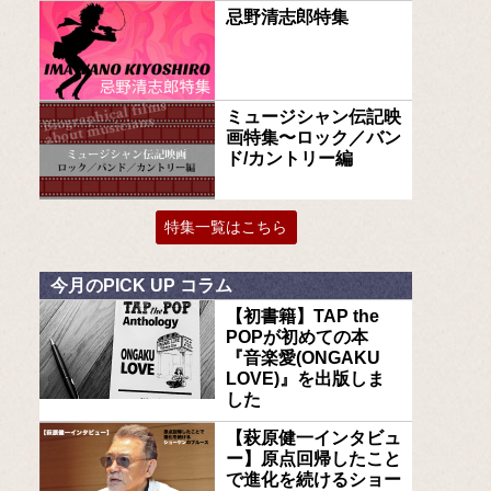
忌野清志郎特集
ミュージシャン伝記映
画特集〜ロック／バン
ド/カントリー編
特集一覧はこちら
今月のPICK UP コラム
【初書籍】TAP the
POPが初めての本
『音楽愛(ONGAKU
LOVE)』を出版しま
した
【萩原健一インタビュ
ー】原点回帰したこと
で進化を続けるショー