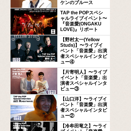
ケンのブルース
TAP the POPスペシ
ャルライブイベント〜
『音楽愛(ONGAKU
LOVE)』リポート
【野村太一(Yellow
Studs)】〜ライブイ
ベント「音楽愛」出演
者スペシャルインタビ
ュー④
【片寄明人】〜ライブ
イベント「音楽愛」出
演者スペシャルインタ
ビュー③
【山口洋】〜ライブイ
ベント「音楽愛」出演
者スペシャルインタビ
ュー②
【冷牟田竜之】〜ライ