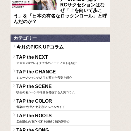
RCサクセションはな
ぜ「上を向いて歩こ
う」を「日本の有名なロックンロール」と呼
んだのか？
カテゴリー
今月のPICK UPコラム
TAP the NEXT
オススメ&ブレイク予感のアーティストを紹介
TAP the CHANGE
ミュージシャンの人生を変えた音楽を紹介
TAP the SCENE
映画の名シーンや名曲を発掘する人気コラム
TAP the COLOR
音楽の“色”気〜色彩別アルバムガイド
TAP the ROOTS
名曲誕生の“鍵”や“謎”を紐解く知的好奇心
TAP the SONG