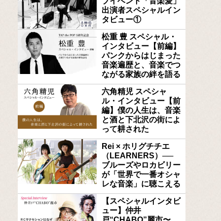
ブイベント「音楽愛」
出演者スペシャルイン
タビュー①
松重 豊 スペシャル・
インタビュー【前編】
パンクからはじまった
音楽遍歴と、音楽でつ
ながる家族の絆を語る
六角精児 スペシャ
ル・インタビュー【前
編】僕の人生は、音楽
と酒と下北沢の街によ
って耕された
Rei × ホリグチチエ
（LEARNERS）──
ブルーズやロカビリー
が「世界で一番オシャ
レな音楽」に聴こえる
【スペシャルインタビ
ュー】仲井
戸“CHABO”麗市〜