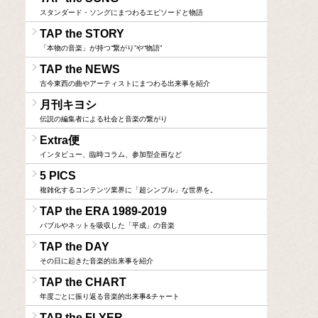
スタンダード・ソングにまつわるエピソードと物語
TAP the STORY
「本物の音楽」が持つ“繋がり”や“物語”
TAP the NEWS
古今東西の曲やアーティストにまつわる出来事を紹介
月刊キヨシ
伝説の編集者による社会と音楽の繋がり
Extra便
インタビュー、臨時コラム、参加型企画など
5 PICS
複雑化するコンテンツ業界に「超シンプル」な世界を。
TAP the ERA 1989-2019
バブルやネットを吸収した「平成」の音楽
TAP the DAY
その日に起きた音楽的出来事を紹介
TAP the CHART
年度ごとに振り返る音楽的出来事&チャート
TAP the FLYER