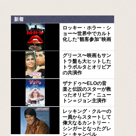
新着
ロッキー・ホラー・シ
ョー〜世界中でカルト
化した“観客参加”映画
グリース〜映画もサン
トラ盤も大ヒットした
トラボルタとオリビア
の共演作
ザナドゥ〜ELOの音
楽と伝説のスターが救
ったオリビア・ニュー
トン＝ジョン主演作
レッキング・クルーの
一員からスタートして
偉大なるカントリー・
シンガーとなったグレ
ン・キャンベル