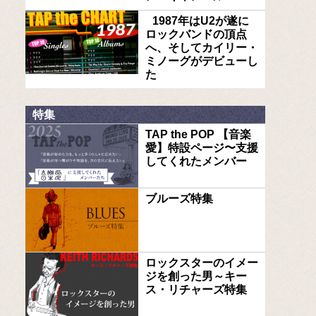
1987年はU2が遂に
ロックバンドの頂点
へ、そしてカイリー・
ミノーグがデビューし
た
特集
TAP the POP 【音楽
愛】特設ページ〜支援
してくれたメンバー
ブルーズ特集
ロックスターのイメー
ジを創った男～キー
ス・リチャーズ特集