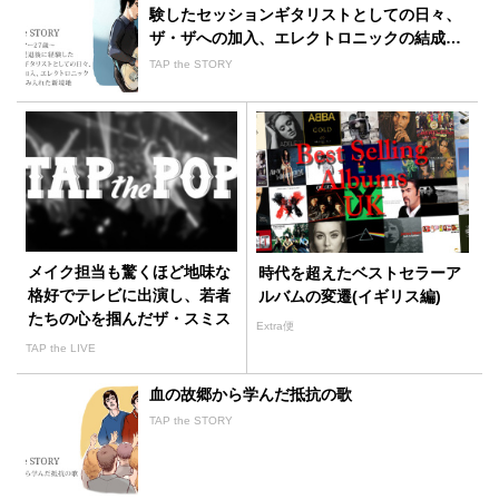
験したセッションギタリストとしての日々、
ザ・ザへの加入、エレクトロニックの結成で
踏み入れた新境地
TAP the STORY
メイク担当も驚くほど地味な
時代を超えたベストセラーア
格好でテレビに出演し、若者
ルバムの変遷(イギリス編)
たちの心を掴んだザ・スミス
Extra便
TAP the LIVE
血の故郷から学んだ抵抗の歌
TAP the STORY