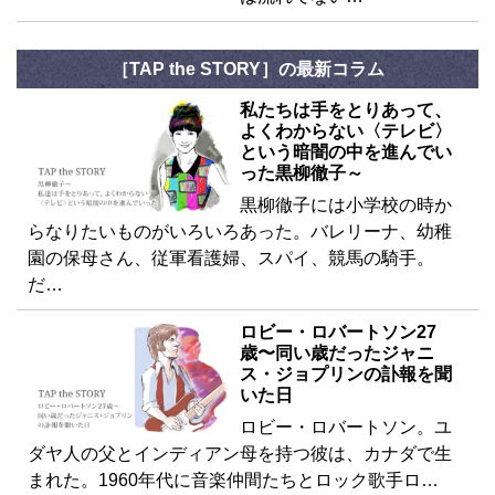
［TAP the STORY］の最新コラム
私たちは手をとりあって、
よくわからない〈テレビ〉
という暗闇の中を進んでい
った黒柳徹子～
黒柳徹子には小学校の時か
らなりたいものがいろいろあった。バレリーナ、幼稚
園の保母さん、従軍看護婦、スパイ、競馬の騎手。
だ…
ロビー・ロバートソン27
歳〜同い歳だったジャニ
ス・ジョプリンの訃報を聞
いた日
ロビー・ロバートソン。ユ
ダヤ人の父とインディアン母を持つ彼は、カナダで生
まれた。1960年代に音楽仲間たちとロック歌手ロ…