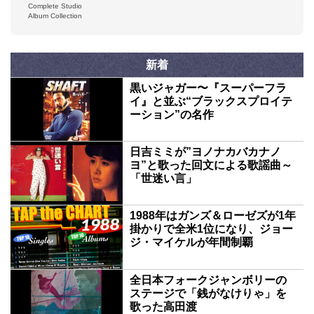
Complete Studio
Recording
Album Collection
新着
黒いジャガー〜『スーパーフラ
イ』と並ぶ“ブラックスプロイテ
ーション”の名作
日吉ミミが”ヨノナカバカナノ
ヨ”と歌った回文による歌謡曲～
「世迷い言」
1988年はガンズ＆ローゼズが1年
掛かりで全米1位になり、ジョー
ジ・マイケルが年間制覇
全日本フォークジャンボリーの
ステージで「銭がなけりゃ」を
歌った高田渡