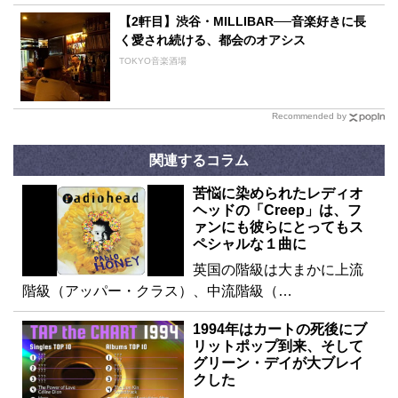
【2軒目】渋谷・MILLIBAR──音楽好きに長
く愛され続ける、都会のオアシス
TOKYO音楽酒場
Recommended by
関連するコラム
苦悩に染められたレディオ
ヘッドの「Creep」は、フ
ァンにも彼らにとってもス
ペシャルな１曲に
英国の階級は大まかに上流
階級（アッパー・クラス）、中流階級（…
1994年はカートの死後にブ
リットポップ到来、そして
グリーン・デイが大ブレイ
クした