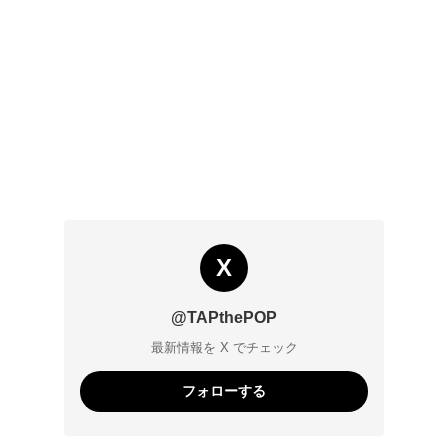
X
@TAPthePOP
最新情報を X でチェック
フォローする