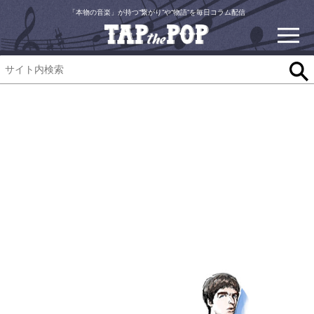
「本物の音楽」が持つ“繋がり”や“物語”を毎日コラム配信