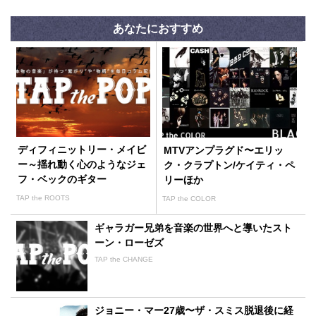
あなたにおすすめ
ディフィニットリー・メイビ
MTVアンプラグド〜エリッ
ー～揺れ動く心のようなジェ
ク・クラプトン/ケイティ・ペ
フ・ベックのギター
リーほか
TAP the ROOTS
TAP the COLOR
ギャラガー兄弟を音楽の世界へと導いたスト
ーン・ローゼズ
TAP the CHANGE
ジョニー・マー27歳〜ザ・スミス脱退後に経