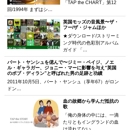
「TAP the CHART」第12
回/1994年 まずはシ…
英国モッズの音風景〜ザ・
フー/ザ・ジャムほか
★ダウンロード/ストリーミ
ング時代の色彩別アルバム
ガイド 「…
バート・ヤンシュを偲んで〜ジミー・ペイジ、ノエ
ル・ギャラガー、ジョニー・マーに影響を与え“英国
のボブ・ディラン”と呼ばれた男の足跡と功績
2011年10月5日、バート・ヤンシュ（享年67）がロン
ドン…
血の故郷から学んだ抵抗の
歌
「俺の身体の中には、一滴
たりともイングランドの血
は流れてない…