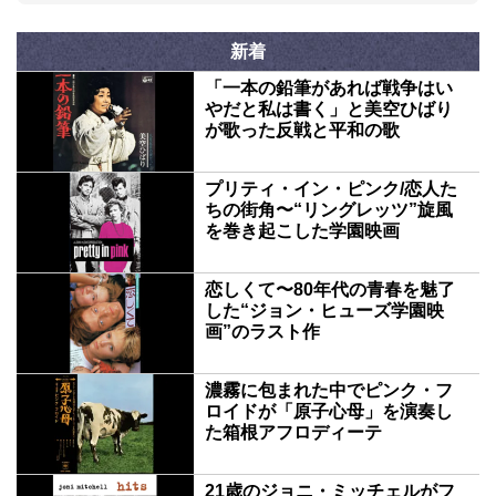
新着
「一本の鉛筆があれば戦争はい
やだと私は書く」と美空ひばり
が歌った反戦と平和の歌
プリティ・イン・ピンク/恋人た
ちの街角〜“リングレッツ”旋風
を巻き起こした学園映画
恋しくて〜80年代の青春を魅了
した“ジョン・ヒューズ学園映
画”のラスト作
濃霧に包まれた中でピンク・フ
ロイドが「原子心母」を演奏し
た箱根アフロディーテ
21歳のジョニ・ミッチェルがフ