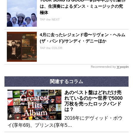
は、生演奏によるダンス・ミュージックの究
極体
TAP the NEXT
4月に去ったレジェンド⑥〜リヴォン・ヘルム
(ザ・バンド)/サンディ・デニーほか
TAP the COLOR
Recommended by
関連するコラム
あのベスト盤はどれだけ売
れているのか〜世界で5000
万枚を売ったロックバンド
は？
2016年にデヴィッド・ボウ
イ(享年69)、プリンス(享年5…