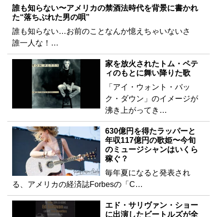
誰も知らない〜アメリカの禁酒法時代を背景に書かれ
た“落ちぶれた男の唄”
誰も知らない…お前のことなんか憶えちゃいないさ
誰一人な！…
家を放火されたトム・ペテ
ィのもとに舞い降りた歌
「アイ・ウォント・バッ
ク・ダウン」のイメージが
沸き上がってき…
630億円を得たラッパーと
年収117億円の歌姫〜今旬
のミュージシャンはいくら
稼ぐ？
毎年夏になると発表され
る、アメリカの経済誌Forbesの「C…
エド・サリヴァン・ショー
に出演したビートルズが全