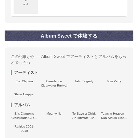
♫
Album Sweet で体験する
この記事から — Album Sweet でアーティストとアルバムをもっ
と楽しもう
アーティスト
Eric Clapton
Creedence
John Fogerty
Tom Petty
Clearwater Revival
Steve Cropper
アルバム
Eric Clapton’s
Meanwhile
To Save a Child:
Tears in Heaven –
Crossroads Guitar
An Intimate Live
Non‐Album Tracks
Festival 2023
Concert
(1992–1994)
Rarities 2001-
2010