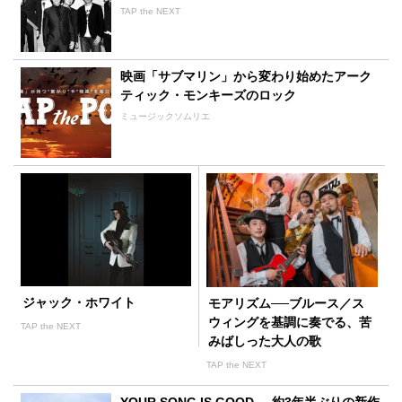
TAP the NEXT
映画「サブマリン」から変わり始めたアーク
ティック・モンキーズのロック
ミュージックソムリエ
ジャック・ホワイト
モアリズム──ブルース／ス
ウィングを基調に奏でる、苦
TAP the NEXT
みばしった大人の歌
TAP the NEXT
YOUR SONG IS GOOD──約3年半ぶりの新作