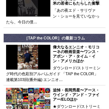
米の若者にもたらした衝撃
「あの夜エド・サリヴァ
ン・ショーを見ていなかっ
たら、今日の僕…
［TAP the COLOR］の最新コラム
偉大なるエンニオ・モリコ
ーネの映画音楽〜ワンス・
アポン・ア・タイム・イ
ン・アメリカほか
ダウンロード/ストリーミン
グ時代の色彩別アルバムガイド 「TAP the COLOR」
連載第103回(番外編) エンニオ…
追悼・長岡秀星〜アース・
ウインド・アンド・ファイ
アー/ELOほか
★ダウンロード/ストリーミ