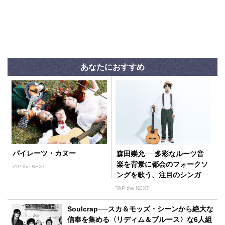
あなたにおすすめ
パイレーツ・カヌー
森田崇允──多彩なルーツ音
楽を背景に都会のフォークソ
TAP the NEXT
ングを歌う、注目のシンガ
ー・ソングライター
TAP the NEXT
Soulcrap──スカ＆モッズ・シーンから絶大な
信奉を集める〈リディム＆ブルース〉な6人組