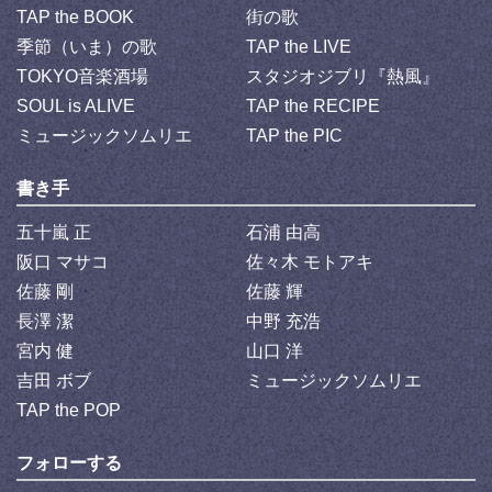
TAP the BOOK
街の歌
季節（いま）の歌
TAP the LIVE
TOKYO音楽酒場
スタジオジブリ『熱風』
SOUL is ALIVE
TAP the RECIPE
ミュージックソムリエ
TAP the PIC
書き手
五十嵐 正
石浦 由高
阪口 マサコ
佐々木 モトアキ
佐藤 剛
佐藤 輝
長澤 潔
中野 充浩
宮内 健
山口 洋
吉田 ボブ
ミュージックソムリエ
TAP the POP
フォローする