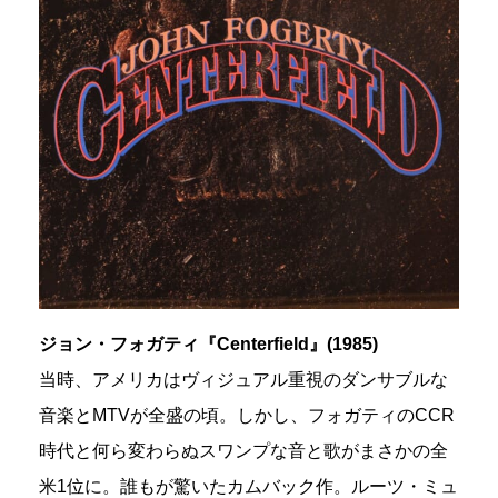
ジョン・フォガティ『Centerfield』(1985)
当時、アメリカはヴィジュアル重視のダンサブルな
音楽とMTVが全盛の頃。しかし、フォガティのCCR
時代と何ら変わらぬスワンプな音と歌がまさかの全
米1位に。誰もが驚いたカムバック作。ルーツ・ミュ