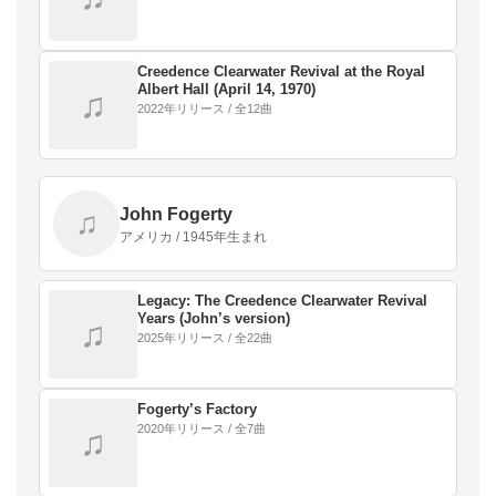
Creedence Clearwater Revival at the Royal
Albert Hall (April 14, 1970)
♫
2022年リリース / 全12曲
John Fogerty
♫
アメリカ / 1945年生まれ
Legacy: The Creedence Clearwater Revival
Years (John’s version)
♫
2025年リリース / 全22曲
Fogerty’s Factory
2020年リリース / 全7曲
♫