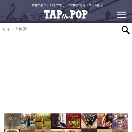
「本物の音楽」が持つ“繋がり”や“物語”を毎日コラム配信