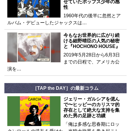
せていたポップス少年の感
性
1960年代の後半に忽然とア
ルバム・デビューしたジャックスは…
今もなお世界的に広がり続
ける細野晴臣の人気の秘密
と『HOCHONO HOUSE』
2019年5月28日から6月3日
までの日程で、アメリカ公
演を…
［TAP the DAY］の最新コラム
ジェリー・ガルシアを偲ん
で〜ヒッピーのカリスマ的
存在として絶大な支持を集
めた男の足跡と功績
「俺は多感な思春期にロッ