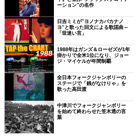
ーション”の名作
日吉ミミが”ヨノナカバカナノ
ヨ”と歌った回文による歌謡曲～
「世迷い言」
1988年はガンズ＆ローゼズが1年
掛かりで全米1位になり、ジョー
ジ・マイケルが年間制覇
全日本フォークジャンボリーの
ステージで「銭がなけりゃ」を
歌った高田渡
中津川でフォークジャンボリー
を始めて終わらせた笠木透の言
葉