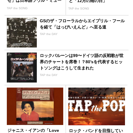
ぜ」は日本語ソウル・ミュー
ど「12月の雨の日」
ジックの原点
TAP the SONG
TAP the SONG
GSのザ・フローラルからエイプリル・フール
を経て「はっぴいえんど」へ至る道
TAP the DAY
ロックバルーンは99〜ドイツ語の反戦歌が世
界のチャートを席巻！？80’sを代表するヒッ
トソングはこうして生まれた
TAP the DAY
ジャニス・イアンの「Love
ロック・バンドを目指してい