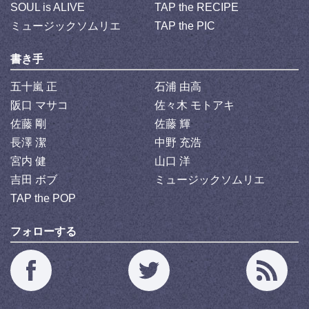
SOUL is ALIVE
TAP the RECIPE
ミュージックソムリエ
TAP the PIC
書き手
五十嵐 正
石浦 由高
阪口 マサコ
佐々木 モトアキ
佐藤 剛
佐藤 輝
長澤 潔
中野 充浩
宮内 健
山口 洋
吉田 ボブ
ミュージックソムリエ
TAP the POP
フォローする