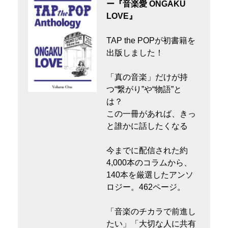
ー『音楽愛 ONGAKU
LOVE』
TAP the POPが初書籍を
出版しました！
「真の音楽」だけが持
つ“繋がり”や“物語”と
は？
この一冊があれば、きっ
と誰かに話したくなる
今までに配信された約
4,000本のコラムから、
140本を厳選したアンソ
ロジー。462ページ。
「音楽のチカラで前進し
たい」「大切な人に共有