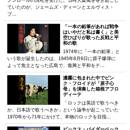
クンロールの洗礼を受けた。当時大旋風を巻き起こし
ていたのが、ジェームズ・ディーンとエルヴィス・
プ…
「一本の鉛筆があれば戦争
はいやだと私は書く」と美
空ひばりが歌った反戦と平
和の歌
1974年に「一本の鉛筆」と
いう歌が誕生したのは、1945年8月6日に原子爆弾に
よって焦土となった広島で、復興と平和をテ…
濃霧に包まれた中でピン
ク・フロイドが「原子心
母」を演奏した箱根アフロ
ディーテ
「ロックは英語で歌うべき
か、日本語で歌うべきか」という論争が起こっていた
1970年から71年にかけて、本物のロックを目指…
ビックス・バイダーベック