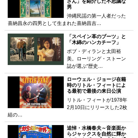
さん」を紹介した不思議な
男
沖縄民謡の第一人者だった
喜納昌永の四男として生まれた喜納昌吉…
「スペイン革のブーツ」と
「木綿のハンカチーフ」
ボブ・ディランと太田裕
美。ローリング・ストーン
誌が選ぶ“歴史…
ローウェル・ジョージ在籍
時のリトル・フィートによ
る最初で最後の来日公演
リトル・フィートが1978年
2月10日にリリースした2枚
組の…
追悼・水橋春夫～音楽面か
らジャックスを自然に輝か