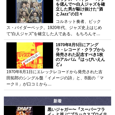
を偲んで〜白人ジャズを確
立した男が駆け抜けた“酒
とJazz”の日々
コルネット奏者、ビック
ス・バイダーベック。1920年代、ジャズ史上はじめ
て“白人ジャズ”を確立した人である。 もちろんそ…
1970年8月5日にアング
ラ・レコード・クラブから
発売された記念すべき1枚
のアルバム『はっぴいえん
ど』
1970年6月1日にエレックレコードから発売された吉
田拓郎のシングル盤「イメージの詩」と、B面の「マ
ークⅡ」が口コミから…
新着
黒いジャガー〜『スーパーフラ
イ』と並ぶ“ブラックスプロイテ