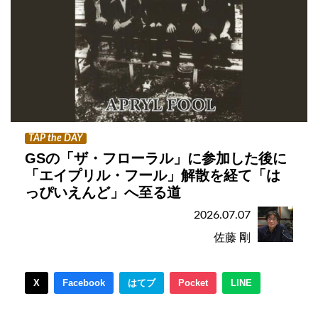
TAP the DAY
GSの「ザ・フローラル」に参加した後に
「エイプリル・フール」解散を経て「は
っぴいえんど」へ至る道
2026.07.07
佐藤 剛
X
Facebook
はてブ
Pocket
LINE