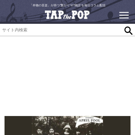
「本物の音楽」が持つ“繋がり”や“物語”を毎日コラム配信