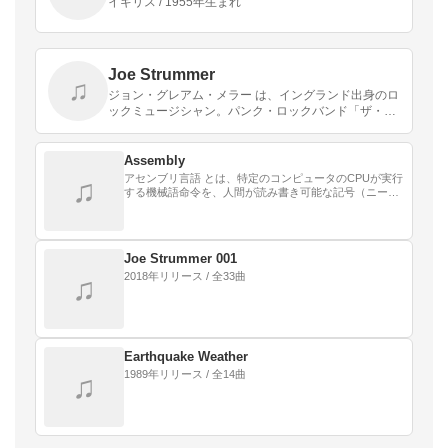
イギリス / 1955年生まれ
Joe Strummer
♫
ジョン・グレアム・メラー は、イングランド出身のロ
ックミュージシャン。パンク・ロックバンド「ザ・ク
ラッシュ」のボーカル兼ギタリスト、ジョー・ストラ
マー の名で知られる。
Assembly
アセンブリ言語 とは、特定のコンピュータのCPUが実行
♫
する機械語命令を、人間が読み書き可能な記号（ニーモ
ニック）で表現した低水準言語の総称である。
Joe Strummer 001
2018年リリース / 全33曲
♫
Earthquake Weather
1989年リリース / 全14曲
♫