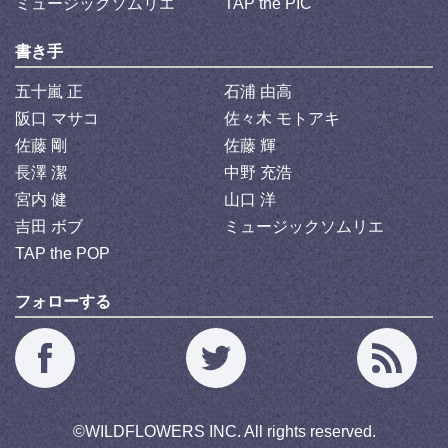
ミュージックソムリエ
TAP the PIC
書き手
五十嵐 正
石浦 由高
阪口 マサコ
佐々木 モトアキ
佐藤 剛
佐藤 輝
長澤 潔
中野 充浩
宮内 健
山口 洋
吉田 ボブ
ミュージックソムリエ
TAP the POP
フォローする
©
WILDFLOWERS INC.
All rights reserved.