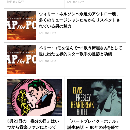
ちも、人の記憶の中では生き
線があった
TAP the DAY
TAP the DAY
ている」
ウィリー・ネルソン〜永遠のアウトロー魂、
多くのミュージシャンたちからリスペクトさ
れている男の魅力
TAP the DAY
ペリー･コモを偲んで〜“歌う床屋さん”として
世に出た世界的スター歌手の足跡と功績
TAP the DAY
3月21日の「春分の日」はい
「ハートブレイク・ホテル」
つから音楽ファンにとって
誕生秘話 ～ 60年の時を経て