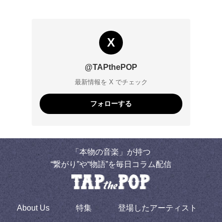
X
@TAPthePOP
最新情報を X でチェック
フォローする
「本物の音楽」が持つ
“繋がり”や“物語”を毎日コラム配信
About Us
特集
登場したアーティスト