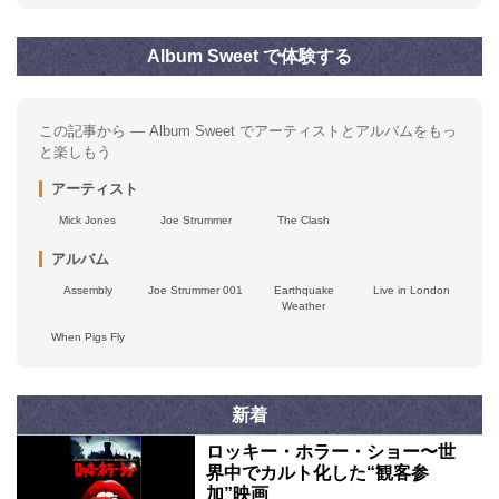
Album Sweet で体験する
この記事から — Album Sweet でアーティストとアルバムをもっ
と楽しもう
アーティスト
Mick Jones
Joe Strummer
The Clash
アルバム
Assembly
Joe Strummer 001
Earthquake
Live in London
Weather
When Pigs Fly
新着
ロッキー・ホラー・ショー〜世
界中でカルト化した“観客参
加”映画