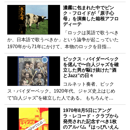
濃霧に包まれた中でピン
ク・フロイドが「原子心
母」を演奏した箱根アフロ
ディーテ
「ロックは英語で歌うべき
か、日本語で歌うべきか」という論争が起こっていた
1970年から71年にかけて、本物のロックを目指…
ビックス・バイダーベック
を偲んで〜白人ジャズを確
立した男が駆け抜けた“酒
とJazz”の日々
コルネット奏者、ビック
ス・バイダーベック。1920年代、ジャズ史上はじめ
て“白人ジャズ”を確立した人である。 もちろんそ…
1970年8月5日にアング
ラ・レコード・クラブから
発売された記念すべき1枚
のアルバム『はっぴいえん