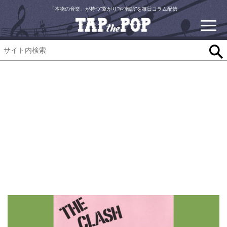
「本物の音楽」が持つ“繋がり”や“物語”を毎日コラム配信