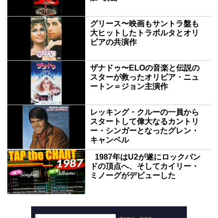
グリース〜映画もサントラ盤も
大ヒットしたトラボルタとオリ
ビアの共演作
ザナドゥ〜ELOの音楽と伝説の
スターが救ったオリビア・ニュ
ートン＝ジョン主演作
レッキング・クルーの一員から
スタートして偉大なるカントリ
ー・シンガーとなったグレン・
キャンベル
1987年はU2が遂にロックバン
ドの頂点へ、そしてカイリー・
ミノーグがデビューした