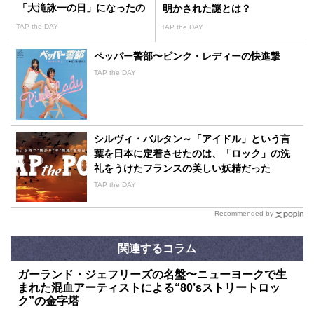
「大滝詠一の日」になったの
明かされた謎とは？
か
TAP the DAY
TAP the DAY
ペッパー警部〜ピンク・レディーの快進撃
TAP the DAY
シルヴィ・バルタン～「アイドル」という言
葉を日本に定着させたのは、「ロック」の洗
礼をうけたフランスの美しい妖精だった
TAP the DAY
Recommended by
関連するコラム
ガーランド・ジェフリーズの名盤〜ニューヨークで生
まれた混血アーティストによる“80’sストリートロッ
ク”の金字塔