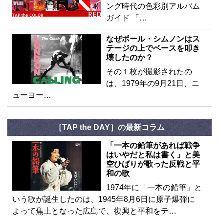
ング時代の色彩別アルバム
ガイド 「…
なぜポール・シムノンはス
テージの上でベースを叩き
壊したのか？
その１枚が撮影されたの
は、1979年の9月21日、ニ
ューヨー…
［TAP the DAY］の最新コラム
「一本の鉛筆があれば戦争
はいやだと私は書く」と美
空ひばりが歌った反戦と平
和の歌
1974年に「一本の鉛筆」と
いう歌が誕生したのは、1945年8月6日に原子爆弾に
よって焦土となった広島で、復興と平和をテ…