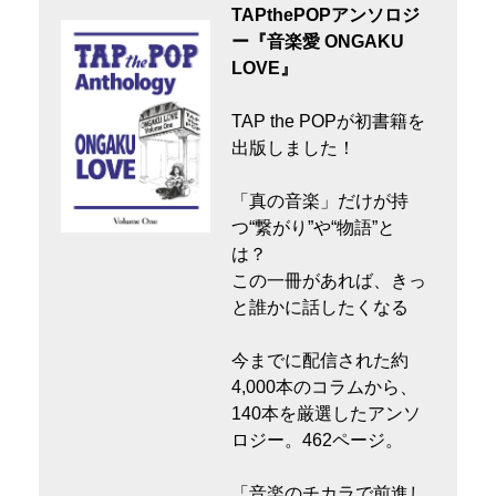
TAPthePOPアンソロジ
ー『音楽愛 ONGAKU
LOVE』
TAP the POPが初書籍を
出版しました！
「真の音楽」だけが持
つ“繋がり”や“物語”と
は？
この一冊があれば、きっ
と誰かに話したくなる
今までに配信された約
4,000本のコラムから、
140本を厳選したアンソ
ロジー。462ページ。
「音楽のチカラで前進し