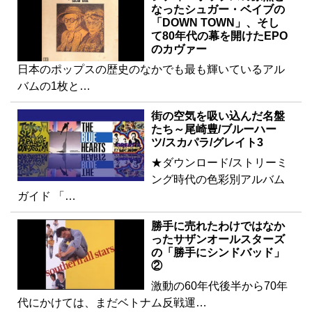
なったシュガー・ベイブの
「DOWN TOWN」、そし
て80年代の幕を開けたEPO
のカヴァー
日本のポップスの歴史のなかでも最も輝いているアル
バムの1枚と…
街の空気を吸い込んだ名盤
たち～尾崎豊/ブルーハー
ツ/スカパラ/グレイト3
★ダウンロード/ストリーミ
ング時代の色彩別アルバム
ガイド 「…
勝手に売れたわけではなか
ったサザンオールスターズ
の「勝手にシンドバッド」
②
激動の60年代後半から70年
代にかけては、まだベトナム反戦運…