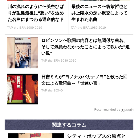
川の流れのように〜美空ひば
最後のニュース〜筑紫哲也と
りが生涯最後に“想い”を込め
井上陽水の深い親交によって
た名曲にまつわる運命的なド
生まれた名曲
ラマ
TAP the ERA 1989-2019
TAP the ERA 1989-2019
ロビンソン〜歌詞の内容とは無関係な曲名、
そして気負わなかったことによって吹いた“追
い風”
TAP the ERA 1989-2019
日吉ミミが”ヨノナカバカナノヨ”と歌った回
文による歌謡曲～「世迷い言」
TAP the SONG
Recommended by
関連するコラム
シティ・ポップスの原点と