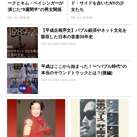
ークとキム・ベイシンガーが
ド・サイドを歩いたNYの少
演じた“9週間半”の男女関係
女たち
TAP the SCENE
TAP the SCENE
【平成企画序文】バブル経済やネット文化を
吸収した日本の音楽30年史
TAP the ERA 1989-2019
平成はここから始まった！〜“バブル時代”の
本当のサウンドトラックとは？(後編)
TAP the ERA 1989-2019