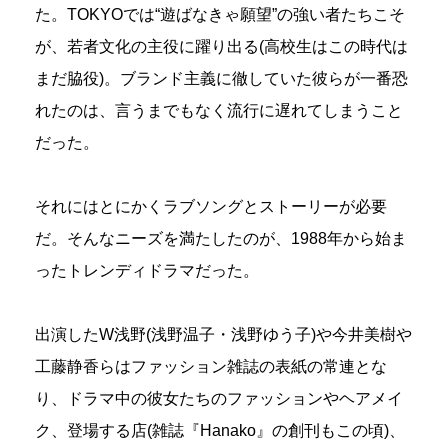
た。TOKYOでは“遊ばなきゃ願望”の強い者たちこそ
が、若者文化の主役に躍り出る(高校生はこの時代は
まだ脇役)。ブランド主義に徹していた彼らが一番恐
れたのは、言うまでもなく流行に遅れてしまうこと
だった。
それにはとにかくラブソングとストーリーが必要
だ。そんなニーズを満たしたのが、1988年から始ま
ったトレンディドラマだった。
出演したW浅野(浅野温子・浅野ゆう子)や今井美樹や
工藤静香らはファッション雑誌の表紙の常連とな
り、ドラマ中の彼女たちのファッションやヘアメイ
ク、登場する店(雑誌『Hanako』の創刊もこの頃)、