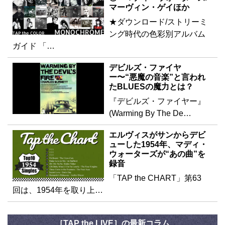
マーヴィン・ゲイほか
★ダウンロード/ストリーミ
ング時代の色彩別アルバム
ガイド 「…
デビルズ・ファイヤ
ー〜“悪魔の音楽”と言われ
たBLUESの魔力とは？
『デビルズ・ファイヤー』
(Warming By The De…
エルヴィスがサンからデビ
ューした1954年、マディ・
ウォーターズが“あの曲”を
録音
「TAP the CHART」第63
回は、1954年を取り上…
［TAP the LIVE］の最新コラム