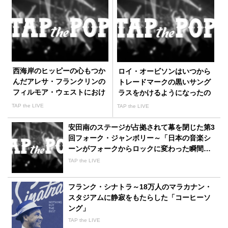
西海岸のヒッピーの心もつか
ロイ・オービソンはいつから
んだアレサ・フランクリンの
トレードマークの黒いサング
フィルモア・ウェストにおけ
ラスをかけるようになったの
る熱唱
か
TAP the LIVE
TAP the LIVE
安田南のステージが占拠されて幕を閉じた第3
回フォーク・ジャンボリー～「日本の音楽シ
ーンがフォークからロックに変わった瞬間だ
った」
TAP the LIVE
フランク・シナトラ～18万人のマラカナン・
スタジアムに静寂をもたらした「コーヒーソ
ング」
TAP the LIVE