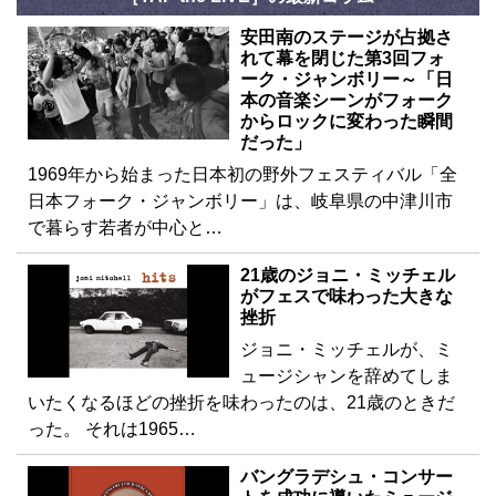
安田南のステージが占拠さ
れて幕を閉じた第3回フォ
ーク・ジャンボリー～「日
本の音楽シーンがフォーク
からロックに変わった瞬間
だった」
1969年から始まった日本初の野外フェスティバル「全
日本フォーク・ジャンボリー」は、岐阜県の中津川市
で暮らす若者が中心と…
21歳のジョニ・ミッチェル
がフェスで味わった大きな
挫折
ジョニ・ミッチェルが、ミ
ュージシャンを辞めてしま
いたくなるほどの挫折を味わったのは、21歳のときだ
った。 それは1965…
バングラデシュ・コンサー