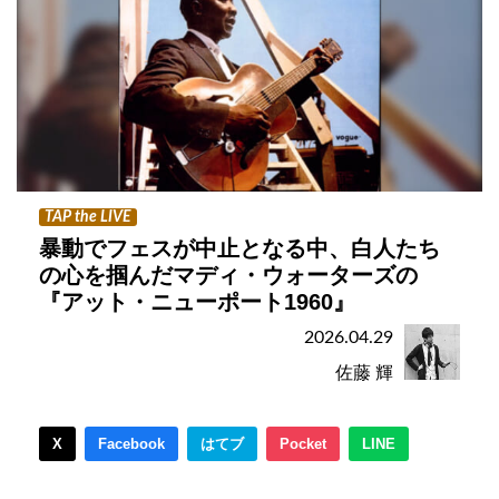
TAP the LIVE
暴動でフェスが中止となる中、白人たち
の心を掴んだマディ・ウォーターズの
『アット・ニューポート1960』
2026.04.29
佐藤 輝
X
Facebook
はてブ
Pocket
LINE