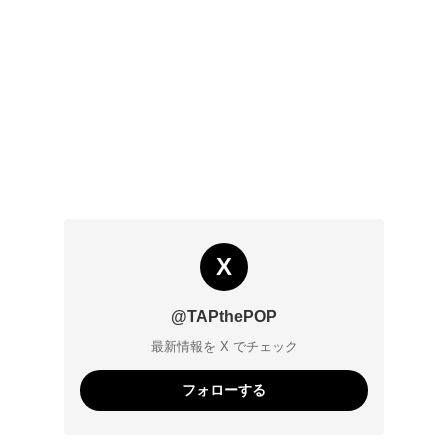
X
@TAPthePOP
最新情報を X でチェック
フォローする