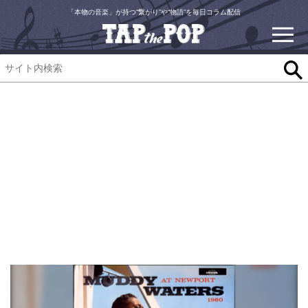
「本物の音楽」が持つ“繋がり”や“物語”を毎日コラム配信