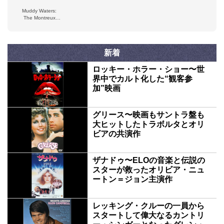
Ca, May 14 1977
Waters
Paris 1968
(Remastered, Live
Muddy Waters:
On Broadcasting)
The Montreux
Years
新着
ロッキー・ホラー・ショー〜世
界中でカルト化した“観客参
加”映画
グリース〜映画もサントラ盤も
大ヒットしたトラボルタとオリ
ビアの共演作
ザナドゥ〜ELOの音楽と伝説の
スターが救ったオリビア・ニュ
ートン＝ジョン主演作
レッキング・クルーの一員から
スタートして偉大なるカントリ