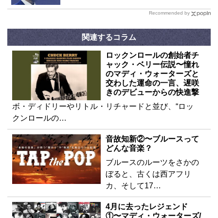
Recommended by
関連するコラム
ロックンロールの創始者チ
ャック・ベリー伝説〜憧れ
のマディ・ウォーターズと
交わした運命の一言、遅咲
きのデビューからの快進撃
ボ・ディドリーやリトル・リチャードと並び、“ロッ
クンロールの…
音故知新②〜ブルースって
どんな音楽？
ブルースのルーツをさかの
ぼると、古くは西アフリ
カ、そして17…
4月に去ったレジェンド
①〜マディ・ウォーターズ/