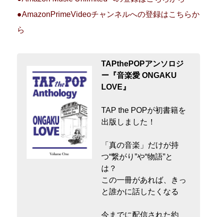
●AmazonPrimeVideoチャンネルへの登録はこちらか
ら
TAPthePOPアンソロジ
ー『音楽愛 ONGAKU
LOVE』
TAP the POPが初書籍を
出版しました！
「真の音楽」だけが持
つ“繋がり”や“物語”と
は？
この一冊があれば、きっ
と誰かに話したくなる
今までに配信された約