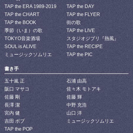
TAP the ERA 1989-2019
TAP the DAY
TAP the CHART
TAP the FLYER
TAP the BOOK
街の歌
季節（いま）の歌
TAP the LIVE
TOKYO音楽酒場
スタジオジブリ『熱風』
SOUL is ALIVE
TAP the RECIPE
ミュージックソムリエ
TAP the PIC
書き手
五十嵐 正
石浦 由高
阪口 マサコ
佐々木 モトアキ
佐藤 剛
佐藤 輝
長澤 潔
中野 充浩
宮内 健
山口 洋
吉田 ボブ
ミュージックソムリエ
TAP the POP