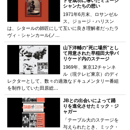
トを成功に導いたミュージ
シャンたちの想い
1971年6月末、ロサンゼル
ス。ジョージ・ハリスン
は、シタールの師匠にして互いに良き理解者だったラ
ヴィ・シャンカール(ノ…
山下洋輔の”死に場所”とし
て用意された早稲田大学バ
リケード内のステージ
1969年、東京12チャンネ
ル（現テレビ東京）のディ
レクターとして、数々の過激なドキュメンタリー番組
を制作していた田原総…
JBとの出会いによって踊
りを進化させたミック・ジ
ャガー
「テーブル大のステージを
与えられたとき、ミック・