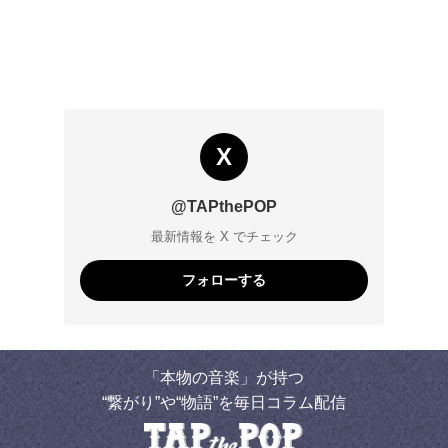
X
@TAPthePOP
最新情報を X でチェック
フォローする
「本物の音楽」が持つ
“繋がり”や“物語”を毎日コラム配信