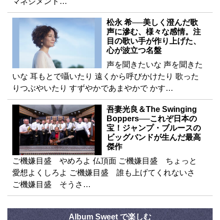
マネジメント…
松永 希──美しく澄んだ歌
声に滲む、様々な感情。注
目の歌い手が作り上げた、
心が波立つ名盤
声を聞きたいな 声を聞きた
いな 耳もとで囁いたり 遠くから呼びかけたり 歌った
りつぶやいたり すずやかであまやかで かす…
吾妻光良＆The Swinging
Boppers──これぞ日本の
宝！ジャンプ・ブルースの
ビッグバンドが生んだ最高
傑作
ご機嫌目盛 やめろよ 仏頂面 ご機嫌目盛 ちょっと
愛想よくしろよ ご機嫌目盛 誰も上げてくれないさ
ご機嫌目盛 そうさ…
Album Sweet で楽しむ