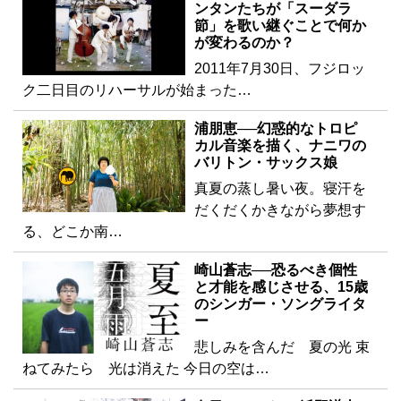
ンタンたちが「スーダラ
節」を歌い継ぐことで何か
が変わるのか？
2011年7月30日、フジロッ
ク二日目のリハーサルが始まった…
浦朋恵──幻惑的なトロピ
カル音楽を描く、ナニワの
バリトン・サックス娘
真夏の蒸し暑い夜。寝汗を
だくだくかきながら夢想す
る、どこか南…
崎山蒼志──恐るべき個性
と才能を感じさせる、15歳
のシンガー・ソングライタ
ー
悲しみを含んだ 夏の光 束
ねてみたら 光は消えた 今日の空は…