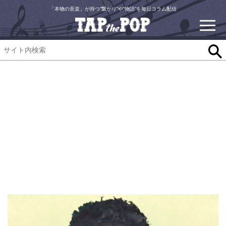
「本物の音楽」が持つ“繋がり”や“物語”を毎日コラム配信