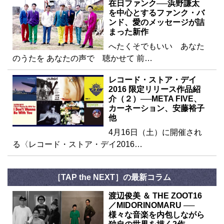
在日ファンク──浜野謙太
を中心とするファンク・バ
ンド、愛のメッセージが詰
まった新作
へたくそでもいい あなた
のうたを あなたの声で 聴かせて 前…
レコード・ストア・デイ
2016 限定リリース作品紹
介（２）──META FIVE、
カーネーション、安藤裕子
他
4月16日（土）に開催され
る〈レコード・ストア・デイ2016…
［TAP the NEXT］の最新コラム
渡辺俊美 ＆ THE ZOOT16
／MIDORINOMARU ──
様々な音楽を内包しながら