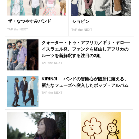
ザ・なつやすみバンド
ショピン
TAP the NEXT
TAP the NEXT
クォーター・トゥ・アフリカ／ギリ・ヤロ──
イスラエル発、ファンクを経由しアフリカの
ルーツを新解釈する注目の2組
TAP the NEXT
KIRINJI──バンドの冒険心が随所に窺える、
新たなフェーズへ突入したポップ・アルバム
TAP the NEXT