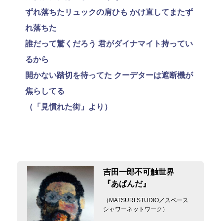
ずれ落ちたリュックの肩ひも かけ直してまたず
れ落ちた
誰だって驚くだろう 君がダイナマイト持ってい
るから
開かない踏切を待ってた クーデターは遮断機が
焦らしてる
（「見慣れた街」より）
‪吉田一郎不可触世界‬
『あぱんだ』
（MATSURI STUDIO／スペース
シャワーネットワーク）