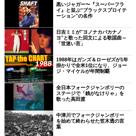
黒いジャガー〜『スーパーフラ
イ』と並ぶ“ブラックスプロイテ
ーション”の名作
日吉ミミが”ヨノナカバカナノ
ヨ”と歌った回文による歌謡曲～
「世迷い言」
1988年はガンズ＆ローゼズが1年
掛かりで全米1位になり、ジョー
ジ・マイケルが年間制覇
全日本フォークジャンボリーの
ステージで「銭がなけりゃ」を
歌った高田渡
中津川でフォークジャンボリー
を始めて終わらせた笠木透の言
葉