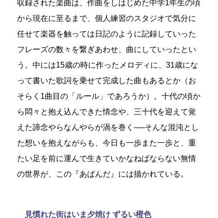
収録された楽曲は、作曲をしはじめた中学1年生の頃
から現在に至るまで、個人練習のスタジオで気分に
任せて楽器を触っては日記のように記録していった
フレーズの数々を繋ぎあわせ、曲にしていったとい
う。中には15歳の時に作ったメロディに、31歳にな
って書いた歌詞を乗せて完成した曲もあるとか（お
そらく1曲目の「ルール」であろうか）。十代の頃か
ら悶々と抱え込んできた情念や、三十代を迎えて覚
えた諦念やらなんやらが渦を巻く──そんな混沌とし
た想いを抱えながらも、今日も一歩また一歩と、重
たい足を前に運んで生きていかなねばならない無情
の世界が、この『あぱんだ』には描かれている。
見慣れた街はいま夕焼け ずるい橙色