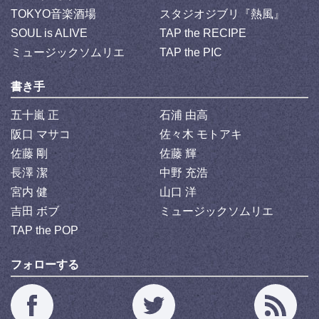
TOKYO音楽酒場
スタジオジブリ『熱風』
SOUL is ALIVE
TAP the RECIPE
ミュージックソムリエ
TAP the PIC
書き手
五十嵐 正
石浦 由高
阪口 マサコ
佐々木 モトアキ
佐藤 剛
佐藤 輝
長澤 潔
中野 充浩
宮内 健
山口 洋
吉田 ボブ
ミュージックソムリエ
TAP the POP
フォローする