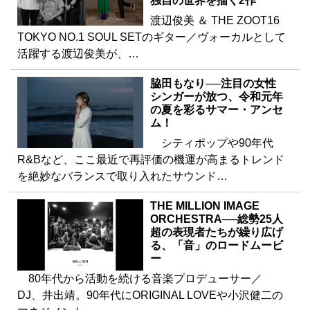
独自の世界を描く2作
渡辺俊美 ＆ THE ZOOT16
TOKYO NO.1 SOUL SETのギター／ヴォーカルとして
活躍する渡辺俊美が、…
脇田もなり──注目の女性
シンガーが放つ、令和元年
の夏を彩るサマー・アンセ
ム！
シティポップや90年代
R&Bなど、ここ最近で再評価の機運が高まるトレンド
を絶妙なバランスで取り入れたサウンド…
THE MILLION IMAGE
ORCHESTRA──総勢25人
超の表現者たちが繰り広げ
る、「音」のロードムービ
ー
80年代から活動を続ける音楽プロデューサー／
DJ、井出靖。90年代にORIGINAL LOVEや小沢健二の