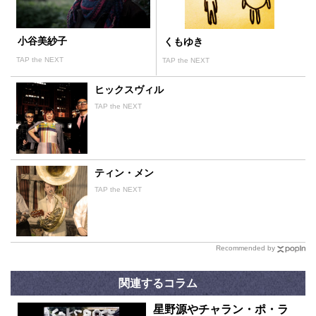
小谷美紗子
くもゆき
TAP the NEXT
TAP the NEXT
ヒックスヴィル
TAP the NEXT
ティン・メン
TAP the NEXT
Recommended by
関連するコラム
星野源やチャラン・ポ・ラ