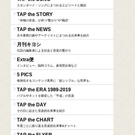
スタンダード・ソングにまつわるエピソードと物語
TAP the STORY
「本物の音楽」が持つ“繋がり”や“物語”
TAP the NEWS
古今東西の曲やアーティストにまつわる出来事を紹介
月刊キヨシ
伝説の編集者による社会と音楽の繋がり
Extra便
インタビュー、臨時コラム、参加型企画など
5 PICS
複雑化するコンテンツ業界に「超シンプル」な世界を。
TAP the ERA 1989-2019
バブルやネットを吸収した「平成」の音楽
TAP the DAY
その日に起きた音楽的出来事を紹介
TAP the CHART
年度ごとに振り返る音楽的出来事&チャート
TAP the FLYER