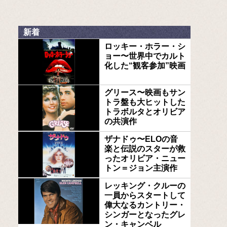
新着
ロッキー・ホラー・シ
ョー〜世界中でカルト
化した“観客参加”映画
グリース〜映画もサン
トラ盤も大ヒットした
トラボルタとオリビア
の共演作
ザナドゥ〜ELOの音
楽と伝説のスターが救
ったオリビア・ニュー
トン＝ジョン主演作
レッキング・クルーの
一員からスタートして
偉大なるカントリー・
シンガーとなったグレ
ン・キャンベル