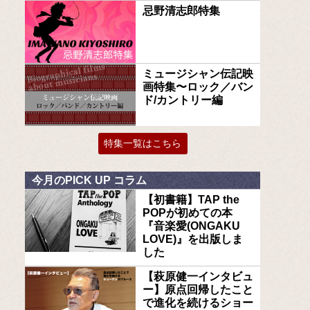
忌野清志郎特集
ミュージシャン伝記映
画特集〜ロック／バン
ド/カントリー編
特集一覧はこちら
今月のPICK UP コラム
【初書籍】TAP the
POPが初めての本
『音楽愛(ONGAKU
LOVE)』を出版しま
した
【萩原健一インタビュ
ー】原点回帰したこと
で進化を続けるショー