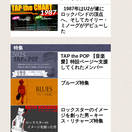
1987年はU2が遂に
ロックバンドの頂点
へ、そしてカイリー・
ミノーグがデビューし
た
特集
TAP the POP 【音楽
愛】特設ページ〜支援
してくれたメンバー
ブルーズ特集
ロックスターのイメー
ジを創った男～キー
ス・リチャーズ特集