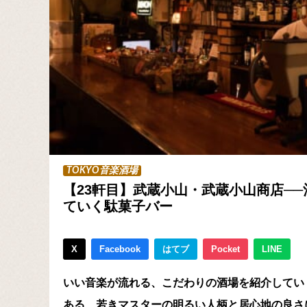
TOKYO音楽酒場
【23軒目】武蔵小山・武蔵小山商店─
ていく駄菓子バー
X
Facebook
はてブ
Pocket
LINE
いい音楽が流れる、こだわりの酒場を紹介してい
ある、若きマスターの明るい人柄と居心地の良さ