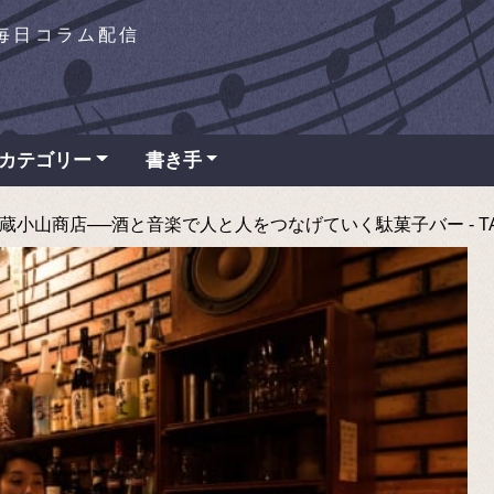
を毎日コラム配信
カテゴリー
書き手
小山商店──酒と音楽で人と人をつなげていく駄菓子バー - TAP 