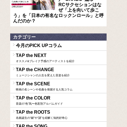
RCサクセションはな
ぜ「上を向いて歩こ
う」を「日本の有名なロックンロール」と呼
んだのか？
カテゴリー
今月のPICK UPコラム
TAP the NEXT
オススメ&ブレイク予感のアーティストを紹介
TAP the CHANGE
ミュージシャンの人生を変えた音楽を紹介
TAP the SCENE
映画の名シーンや名曲を発掘する人気コラム
TAP the COLOR
音楽の“色”気〜色彩別アルバムガイド
TAP the ROOTS
名曲誕生の“鍵”や“謎”を紐解く知的好奇心
TAP the SONG