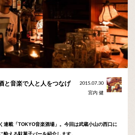
─酒と音楽で人と人をつなげ
2015.07.30
宮内 健
く連載「TOKYO音楽酒場」。今回は武蔵小山の西口に
に酔える駄菓子バーを紹介します。