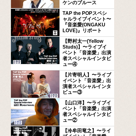
ケンのブルース
TAP the POPスペシ
ャルライブイベント〜
『音楽愛(ONGAKU
LOVE)』リポート
【野村太一(Yellow
Studs)】〜ライブイ
ベント「音楽愛」出演
者スペシャルインタビ
ュー④
【片寄明人】〜ライブ
イベント「音楽愛」出
演者スペシャルインタ
ビュー③
【山口洋】〜ライブイ
ベント「音楽愛」出演
者スペシャルインタビ
ュー②
【冷牟田竜之】〜ライ