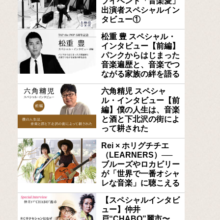
ブイベント「音楽愛」
出演者スペシャルイン
タビュー①
松重 豊 スペシャル・
インタビュー【前編】
パンクからはじまった
音楽遍歴と、音楽でつ
ながる家族の絆を語る
六角精児 スペシャ
ル・インタビュー【前
編】僕の人生は、音楽
と酒と下北沢の街によ
って耕された
Rei × ホリグチチエ
（LEARNERS）──
ブルーズやロカビリー
が「世界で一番オシャ
レな音楽」に聴こえる
【スペシャルインタビ
ュー】仲井
戸“CHABO”麗市〜