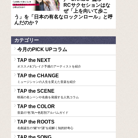
RCサクセションはな
ぜ「上を向いて歩こ
う」を「日本の有名なロックンロール」と呼
んだのか？
カテゴリー
今月のPICK UPコラム
TAP the NEXT
オススメ&ブレイク予感のアーティストを紹介
TAP the CHANGE
ミュージシャンの人生を変えた音楽を紹介
TAP the SCENE
映画の名シーンや名曲を発掘する人気コラム
TAP the COLOR
音楽の“色”気〜色彩別アルバムガイド
TAP the ROOTS
名曲誕生の“鍵”や“謎”を紐解く知的好奇心
TAP the SONG