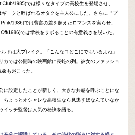
st Club/1985)では様々なタイプの高校生を登場させ、
985)ではギークと呼ばれるオタクを主人公にした。さらに『プ
n Pink/1986)では貧富の差を超えたロマンスを実らせ、
 Day Off/1986)では学校をサボることの有意義さを説いた。
ォルドは大ブレイク。「こんなコどこにでもいるよね」
リカでは公開時の映画館に長蛇の列。彼女のファッショ
現象も起こった。
公に設定したことが新しく、大きな共感を呼ぶことにな
、ちょっとオシャレな高校生なら見逃す奴なんていなか
ゥイッチ監督は人気の秘訣を語る。
は充分に認識している。その時代の悩みに対する様々