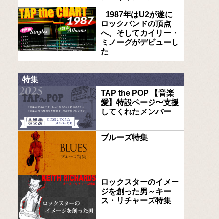
1987年はU2が遂に
ロックバンドの頂点
へ、そしてカイリー・
ミノーグがデビューし
た
特集
TAP the POP 【音楽
愛】特設ページ〜支援
してくれたメンバー
ブルーズ特集
ロックスターのイメー
ジを創った男～キー
ス・リチャーズ特集