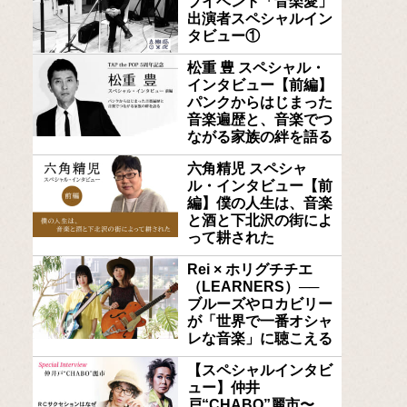
ブイベント「音楽愛」
出演者スペシャルイン
タビュー①
松重 豊 スペシャル・
インタビュー【前編】
パンクからはじまった
音楽遍歴と、音楽でつ
ながる家族の絆を語る
六角精児 スペシャ
ル・インタビュー【前
編】僕の人生は、音楽
と酒と下北沢の街によ
って耕された
Rei × ホリグチチエ
（LEARNERS）──
ブルーズやロカビリー
が「世界で一番オシャ
レな音楽」に聴こえる
【スペシャルインタビ
ュー】仲井
戸“CHABO”麗市〜