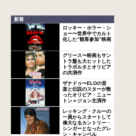
新着
ロッキー・ホラー・シ
ョー〜世界中でカルト
化した“観客参加”映画
グリース〜映画もサン
トラ盤も大ヒットした
トラボルタとオリビア
の共演作
ザナドゥ〜ELOの音
楽と伝説のスターが救
ったオリビア・ニュー
トン＝ジョン主演作
レッキング・クルーの
一員からスタートして
偉大なるカントリー・
シンガーとなったグレ
ン・キャンベル