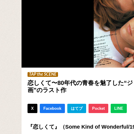
TAP the SCENE
恋しくて〜80年代の青春を魅了した“
画”のラスト作
X
Facebook
はてブ
Pocket
LINE
『恋しくて』（Some Kind of Wonderful/1