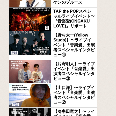
ケンのブルース
TAP the POPスペシ
ャルライブイベント〜
『音楽愛(ONGAKU
LOVE)』リポート
【野村太一(Yellow
Studs)】〜ライブイ
ベント「音楽愛」出演
者スペシャルインタビ
ュー④
【片寄明人】〜ライブ
イベント「音楽愛」出
演者スペシャルインタ
ビュー③
【山口洋】〜ライブイ
ベント「音楽愛」出演
者スペシャルインタビ
ュー②
【冷牟田竜之】〜ライ