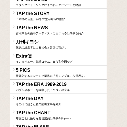
スタンダード・ソングにまつわるエピソードと物語
TAP the STORY
「本物の音楽」が持つ“繋がり”や“物語”
TAP the NEWS
古今東西の曲やアーティストにまつわる出来事を紹介
月刊キヨシ
伝説の編集者による社会と音楽の繋がり
Extra便
インタビュー、臨時コラム、参加型企画など
5 PICS
複雑化するコンテンツ業界に「超シンプル」な世界を。
TAP the ERA 1989-2019
バブルやネットを吸収した「平成」の音楽
TAP the DAY
その日に起きた音楽的出来事を紹介
TAP the CHART
年度ごとに振り返る音楽的出来事&チャート
TAP the FLYER