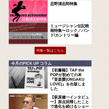
忌野清志郎特集
ミュージシャン伝記映
画特集〜ロック／バン
ド/カントリー編
特集一覧はこちら
今月のPICK UP コラム
【初書籍】TAP the
POPが初めての本
『音楽愛(ONGAKU
LOVE)』を出版しま
した
【萩原健一インタビュ
ー】原点回帰したこと
で進化を続けるショー