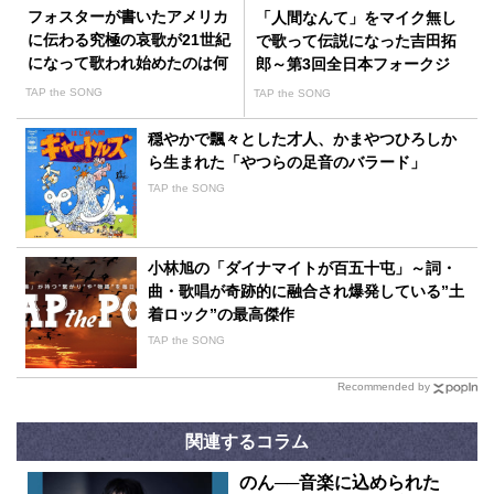
フォスターが書いたアメリカ
「人間なんて」をマイク無し
に伝わる究極の哀歌が21世紀
で歌って伝説になった吉田拓
になって歌われ始めたのは何
郎～第3回全日本フォークジ
故か？
ャンボリー
TAP the SONG
TAP the SONG
穏やかで飄々とした才人、かまやつひろしか
ら生まれた「やつらの足音のバラード」
TAP the SONG
小林旭の「ダイナマイトが百五十屯」～詞・
曲・歌唱が奇跡的に融合され爆発している”土
着ロック”の最高傑作
TAP the SONG
Recommended by
関連するコラム
のん──音楽に込められた