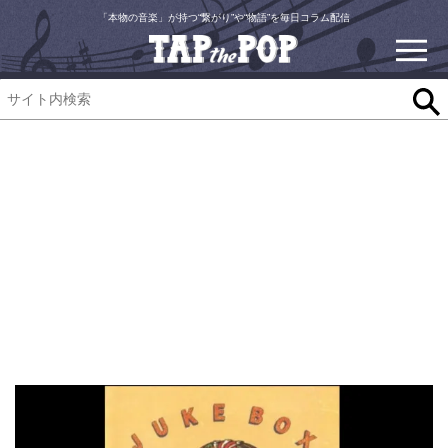
「本物の音楽」が持つ“繋がり”や“物語”を毎日コラム配信