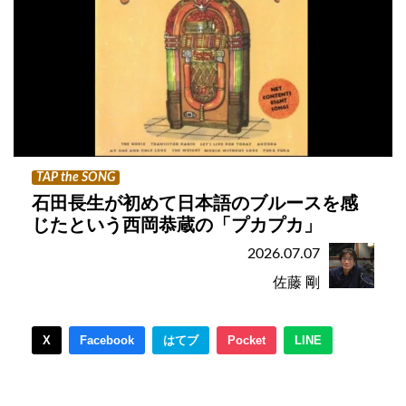
TAP the SONG
石田長生が初めて日本語のブルースを感
じたという西岡恭蔵の「プカプカ」
2026.07.07
佐藤 剛
X
Facebook
はてブ
Pocket
LINE