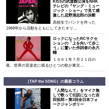
KISSの武道館公演をNHK
テレビの『ヤング・ミュー
ジック・ショー』で見て感
激した忌野清志郎の決断
高校生でバンドを作った
1968年から活動をともにしてきたオリ…
ロックになったRCサクセ
ションの「上を向いて歩こ
う」に驚いた作詞者の永六
輔
１９６１年７月２１日の
夜、世界の音楽史に残るひとつの歌が東京…
［TAP the SONG］の最新コラム
「人間なんて」をマイク無
しで歌って伝説になった吉
田拓郎～第3回全日本フォ
ークジャンボリー