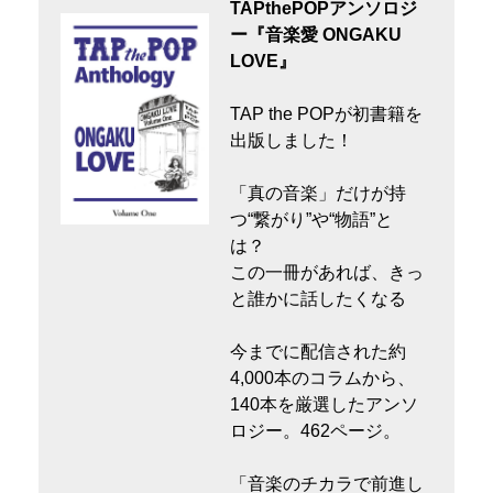
TAPthePOPアンソロジ
ー『音楽愛 ONGAKU
LOVE』
TAP the POPが初書籍を
出版しました！
「真の音楽」だけが持
つ“繋がり”や“物語”と
は？
この一冊があれば、きっ
と誰かに話したくなる
今までに配信された約
4,000本のコラムから、
140本を厳選したアンソ
ロジー。462ページ。
「音楽のチカラで前進し