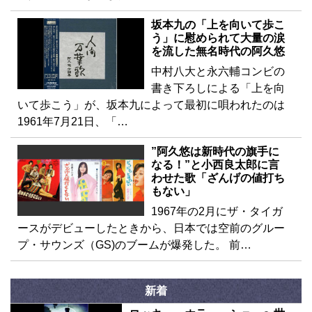
坂本九の「上を向いて歩こ
う」に慰められて大量の涙
を流した無名時代の阿久悠
中村八大と永六輔コンビの
書き下ろしによる「上を向
いて歩こう」が、坂本九によって最初に唄われたのは
1961年7月21日、「…
”阿久悠は新時代の旗手に
なる！”と小西良太郎に言
わせた歌「ざんげの値打ち
もない」
1967年の2月にザ・タイガ
ースがデビューしたときから、日本では空前のグルー
プ・サウンズ（GS)のブームが爆発した。 前…
新着