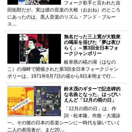
フォーク歌手と言われた吉
田拓郎だが、実は彼の音楽の大根（おおね）のところ
にあったのは、黒人音楽のリズム・アンド・ブルー
ス…
無名だった三上寛が大観衆
の喝采を浴びた「夢は夜ひ
らく」～第3回全日本フォ
ークジャンボリー
岐阜県の椛の湖（はなの
こ）の湖畔で開催された第3回全日本フォークジャン
ボリーは、1971年8月7日の昼から9日未明まで行…
鈴木茂のギターで記念碑的
な名曲となった、はっぴい
えんど「12月の雨の日」
「12月の雨の日」は、作
詞・松本隆、作曲・大瀧詠
一。その後の日本の音楽シーンに一時代を築いていく
二人の表現者が、まだ20…