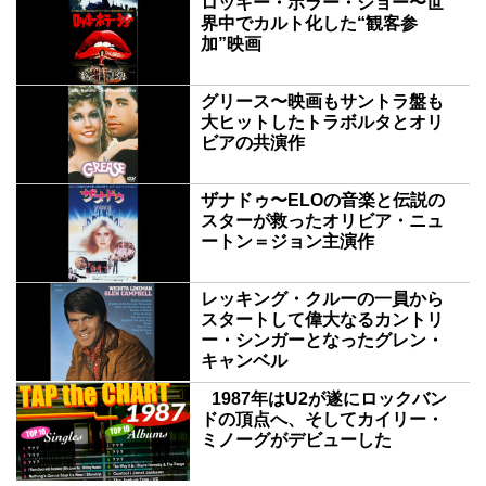
ロッキー・ホラー・ショー〜世
界中でカルト化した“観客参
加”映画
グリース〜映画もサントラ盤も
大ヒットしたトラボルタとオリ
ビアの共演作
ザナドゥ〜ELOの音楽と伝説の
スターが救ったオリビア・ニュ
ートン＝ジョン主演作
レッキング・クルーの一員から
スタートして偉大なるカントリ
ー・シンガーとなったグレン・
キャンベル
1987年はU2が遂にロックバン
ドの頂点へ、そしてカイリー・
ミノーグがデビューした