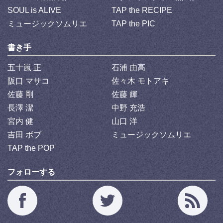
SOUL is ALIVE
TAP the RECIPE
ミュージックソムリエ
TAP the PIC
書き手
五十嵐 正
石浦 由高
阪口 マサコ
佐々木 モトアキ
佐藤 剛
佐藤 輝
長澤 潔
中野 充浩
宮内 健
山口 洋
吉田 ボブ
ミュージックソムリエ
TAP the POP
フォローする