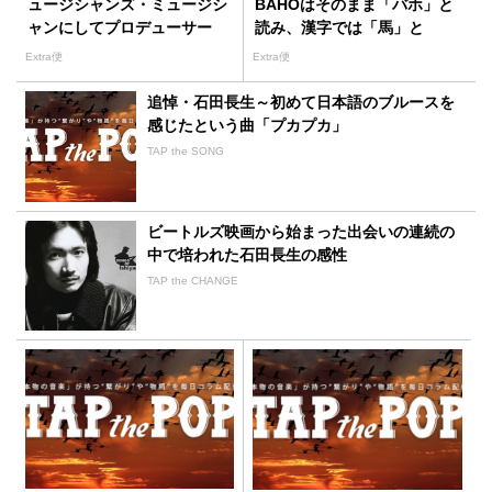
ュージシャンズ・ミュージシ
BAHOはそのまま「バホ」と
ャンにしてプロデューサー
読み、漢字では「馬」と
「呆」と書いてやはり「バ
Extra便
Extra便
ホ」と読む
追悼・石田長生～初めて日本語のブルースを
感じたという曲「プカプカ」
TAP the SONG
ビートルズ映画から始まった出会いの連続の
中で培われた石田長生の感性
TAP the CHANGE