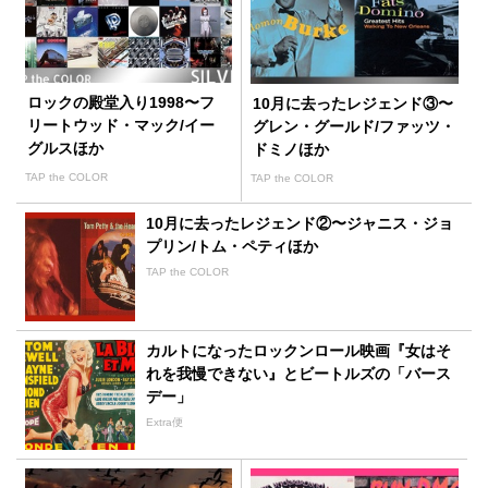
ロックの殿堂入り1998〜フ
10月に去ったレジェンド③〜
リートウッド・マック/イー
グレン・グールド/ファッツ・
グルスほか
ドミノほか
TAP the COLOR
TAP the COLOR
10月に去ったレジェンド②〜ジャニス・ジョ
プリン/トム・ペティほか
TAP the COLOR
カルトになったロックンロール映画『女はそ
れを我慢できない』とビートルズの「バース
デー」
Extra便