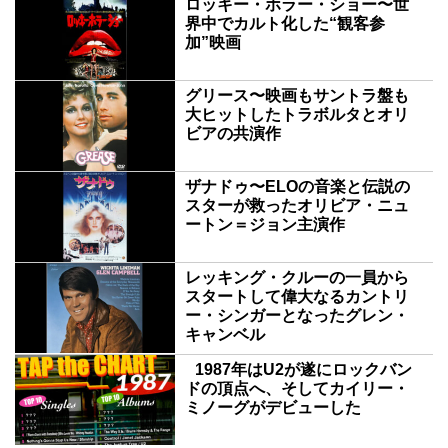
ロッキー・ホラー・ショー〜世
界中でカルト化した“観客参
加”映画
グリース〜映画もサントラ盤も
大ヒットしたトラボルタとオリ
ビアの共演作
ザナドゥ〜ELOの音楽と伝説の
スターが救ったオリビア・ニュ
ートン＝ジョン主演作
レッキング・クルーの一員から
スタートして偉大なるカントリ
ー・シンガーとなったグレン・
キャンベル
1987年はU2が遂にロックバン
ドの頂点へ、そしてカイリー・
ミノーグがデビューした