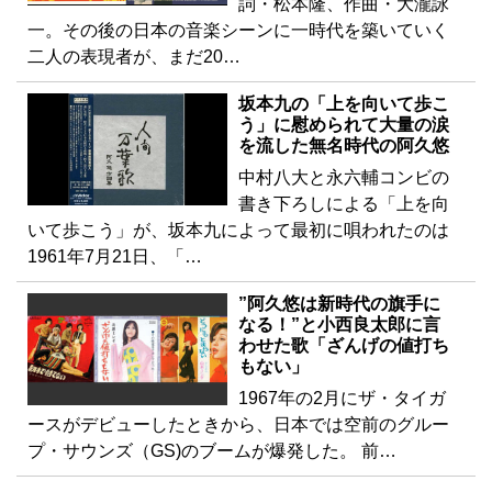
詞・松本隆、作曲・大瀧詠
一。その後の日本の音楽シーンに一時代を築いていく
二人の表現者が、まだ20…
坂本九の「上を向いて歩こ
う」に慰められて大量の涙
を流した無名時代の阿久悠
中村八大と永六輔コンビの
書き下ろしによる「上を向
いて歩こう」が、坂本九によって最初に唄われたのは
1961年7月21日、「…
”阿久悠は新時代の旗手に
なる！”と小西良太郎に言
わせた歌「ざんげの値打ち
もない」
1967年の2月にザ・タイガ
ースがデビューしたときから、日本では空前のグルー
プ・サウンズ（GS)のブームが爆発した。 前…