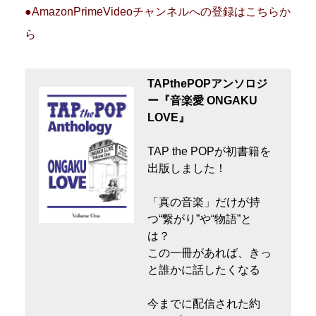
●AmazonPrimeVideoチャンネルへの登録はこちらか
ら
TAPthePOPアンソロジ
ー『音楽愛 ONGAKU
LOVE』
TAP the POPが初書籍を
出版しました！
「真の音楽」だけが持
つ“繋がり”や“物語”と
は？
この一冊があれば、きっ
と誰かに話したくなる
今までに配信された約