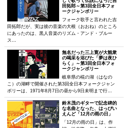
しで歌って伝説になった吉
田拓郎～第3回全日本フォ
ークジャンボリー
フォーク歌手と言われた吉
田拓郎だが、実は彼の音楽の大根（おおね）のところ
にあったのは、黒人音楽のリズム・アンド・ブルー
ス…
無名だった三上寛が大観衆
の喝采を浴びた「夢は夜ひ
らく」～第3回全日本フォ
ークジャンボリー
岐阜県の椛の湖（はなの
こ）の湖畔で開催された第3回全日本フォークジャン
ボリーは、1971年8月7日の昼から9日未明まで行…
鈴木茂のギターで記念碑的
な名曲となった、はっぴい
えんど「12月の雨の日」
「12月の雨の日」は、作