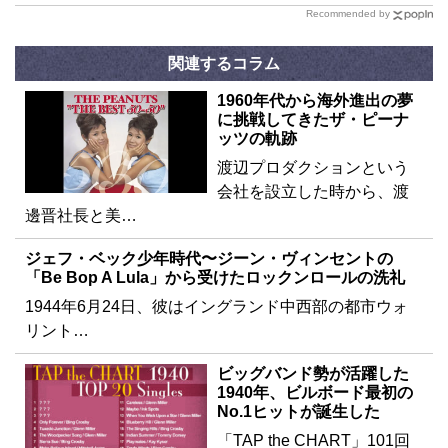
Recommended by
関連するコラム
1960年代から海外進出の夢
に挑戦してきたザ・ピーナ
ッツの軌跡
渡辺プロダクションという
会社を設立した時から、渡
邊晋社長と美…
ジェフ・ベック少年時代〜ジーン・ヴィンセントの
「Be Bop A Lula」から受けたロックンロールの洗礼
1944年6月24日、彼はイングランド中西部の都市ウォ
リント…
ビッグバンド勢が活躍した
1940年、ビルボード最初の
No.1ヒットが誕生した
「TAP the CHART」101回