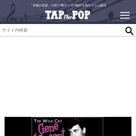
「本物の音楽」が持つ“繋がり”や“物語”を毎日コラム配信