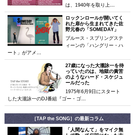
は、1940年を取り上…
ロックンロールが開いてく
れた扉から生まれてきた佐
野元春の「SOMEDAY」
ブルース・スプリングステ
ィーンの「ハングリー・ハ
ート」がアメ…
27歳になった大瀧詠一を待
っていたのは、地獄の責苦
のようなハード・スケジュ
ールだった
1975年6月9日にスタート
した大瀧詠一のDJ番組『ゴー・ゴ…
［TAP the SONG］の最新コラム
「人間なんて」をマイク無