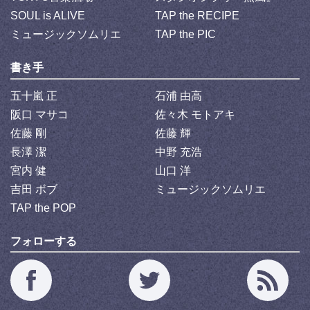
SOUL is ALIVE
TAP the RECIPE
ミュージックソムリエ
TAP the PIC
書き手
五十嵐 正
石浦 由高
阪口 マサコ
佐々木 モトアキ
佐藤 剛
佐藤 輝
長澤 潔
中野 充浩
宮内 健
山口 洋
吉田 ボブ
ミュージックソムリエ
TAP the POP
フォローする