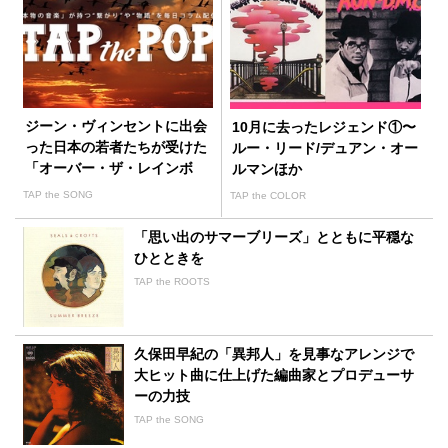
ジーン・ヴィンセントに出会
10月に去ったレジェンド①〜
った日本の若者たちが受けた
ルー・リード/デュアン・オー
「オーバー・ザ・レインボ
ルマンほか
ウ」の静かなる衝撃
TAP the SONG
TAP the COLOR
「思い出のサマーブリーズ」とともに平穏な
ひとときを
TAP the ROOTS
久保田早紀の「異邦人」を見事なアレンジで
大ヒット曲に仕上げた編曲家とプロデューサ
ーの力技
TAP the SONG