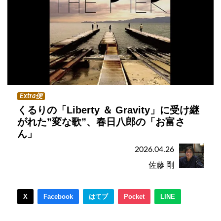
Extra便
くるりの「Liberty ＆ Gravity」に受け継
がれた”変な歌”、春日八郎の「お富さ
ん」
2026.04.26
佐藤 剛
X
Facebook
はてブ
Pocket
LINE