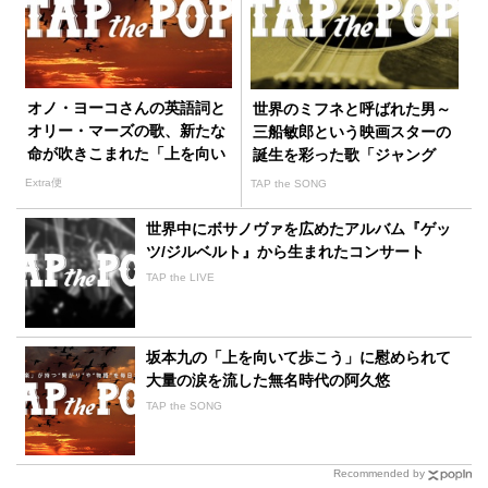
オノ・ヨーコさんの英語詞と
世界のミフネと呼ばれた男～
オリー・マーズの歌、新たな
三船敏郎という映画スターの
命が吹きこまれた「上を向い
誕生を彩った歌「ジャング
て歩こう」
ル・ブギー」
Extra便
TAP the SONG
世界中にボサノヴァを広めたアルバム『ゲッ
ツ/ジルベルト』から生まれたコンサート
TAP the LIVE
坂本九の「上を向いて歩こう」に慰められて
大量の涙を流した無名時代の阿久悠
TAP the SONG
Recommended by