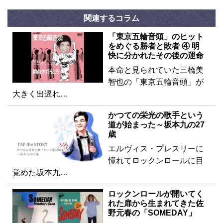
関連するコラム
「東京五輪音頭」のヒット
をめぐる勝者と敗者 ④ 明
快に分かれたその後の運命
本命と見られていた三橋美
智也の「東京五輪音頭」が
大きく出遅れ…
かつての栄光の歌手という
道が始まった～坂本九の27
歳
エルヴィス・プレスリーに
憧れてロックンロールに目
覚めた坂本九…
ロックンロールが開いてく
れた扉から生まれてきた佐
野元春の「SOMEDAY」