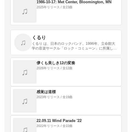
1986-10-17: Met Center, Bloomington, MN
2025年リリース / 全23曲
♫
くるり
♫
くるり は、日本のロックバンド。1996年、立命館大
学の音楽サークル「ロック・コミューン」に所属して
いた岸田繁、佐藤征史、森信行の3人により京都府で
結成された。1998年にシングル『東京』でメジャー・
…
儚くも美しき12の変奏
2026年リリース / 全12曲
♫
感覚は道標
2023年リリース / 全19曲
♫
22.09.11 Wind Parade '22
2022年リリース / 全22曲
♫