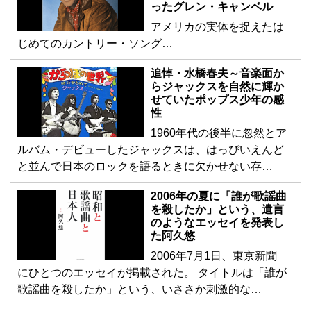
ったグレン・キャンベル
アメリカの実体を捉えたは
じめてのカントリー・ソング…
追悼・水橋春夫～音楽面か
らジャックスを自然に輝か
せていたポップス少年の感
性
1960年代の後半に忽然とア
ルバム・デビューしたジャックスは、はっぴいえんど
と並んで日本のロックを語るときに欠かせない存…
2006年の夏に「誰が歌謡曲
を殺したか」という、遺言
のようなエッセイを発表し
た阿久悠
2006年7月1日、東京新聞
にひとつのエッセイが掲載された。 タイトルは「誰が
歌謡曲を殺したか」という、いささか刺激的な…