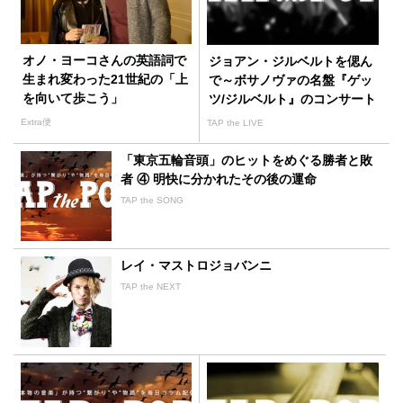
オノ・ヨーコさんの英語詞で
ジョアン・ジルベルトを偲ん
生まれ変わった21世紀の「上
で～ボサノヴァの名盤『ゲッ
を向いて歩こう」
ツ/ジルベルト』のコンサート
が行われたカーネギーホール
Extra便
TAP the LIVE
の客席にいた中村八大
「東京五輪音頭」のヒットをめぐる勝者と敗
者 ④ 明快に分かれたその後の運命
TAP the SONG
レイ・マストロジョバンニ
TAP the NEXT