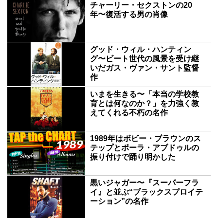
チャーリー・セクストンの20
年〜復活する男の肖像
グッド・ウィル・ハンティン
グ〜ビート世代の風景を受け継
いだガス・ヴァン・サント監督
作
いまを生きる〜「本当の学校教
育とは何なのか？」を力強く教
えてくれる不朽の名作
1989年はボビー・ブラウンのス
テップとポーラ・アブドゥルの
振り付けで踊り明かした
黒いジャガー〜『スーパーフラ
イ』と並ぶ“ブラックスプロイテ
ーション”の名作