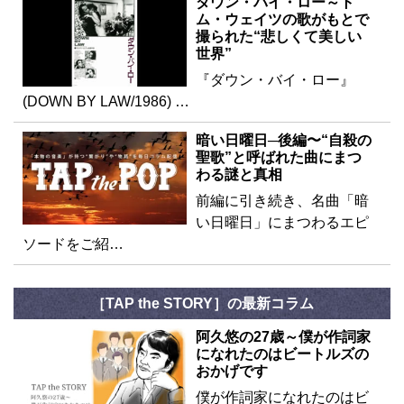
ダウン・バイ・ロー～ト
ム・ウェイツの歌がもとで
撮られた“悲しくて美しい
世界”
『ダウン・バイ・ロー』
(DOWN BY LAW/1986) …
暗い日曜日─後編〜“自殺の
聖歌”と呼ばれた曲にまつ
わる謎と真相
前編に引き続き、名曲「暗
い日曜日」にまつわるエピ
ソードをご紹…
［TAP the STORY］の最新コラム
阿久悠の27歳～僕が作詞家
になれたのはビートルズの
おかげです
僕が作詞家になれたのはビ