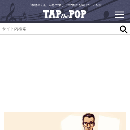
「本物の音楽」が持つ“繋がり”や“物語”を毎日コラム配信