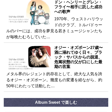
ドン・ヘンリーとグレン・
フライ〜相手に託した成功
への歌声
1970年、ウェストハリウッ
ドのクラブ、トルバドゥー
ルのバーには、成功を夢見る若きミュージシャンたち
が毎晩たむろしていた…
オジー・オズボーン27歳〜
酒に溺れてゆく日々、ブラ
ック・サバスからの脱退、
危篤状態の父が口にした最
期の言葉
メタル界のレジェント的存在として、絶大な人気を誇
るオジー・オズボーン。幾度もの変遷を経ながら、約
50年にわたって活動した…
Album Sweet で楽しむ