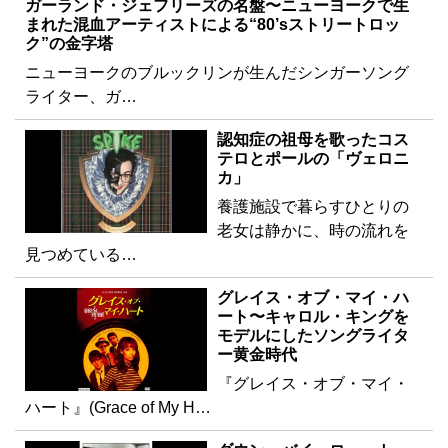
ガーランド・ジェフリーズの名盤〜ニューヨークで生
まれた混血アーティストによる“80’sストリートロッ
ク”の金字塔
ニューヨークのブルックリンが生んだシンガーソング
ライター、ガ…
認知症の祖母を歌ったコス
テロとポールの「ヴェロニ
カ」
養護施設で暮らすひとりの
老女は静かに、時の流れを
見つめている…
グレイス・オブ・マイ・ハ
ート〜キャロル・キングを
モデルにしたソングライタ
ー黄金時代
『グレイス・オブ・マイ・
ハート』(Grace of My H…