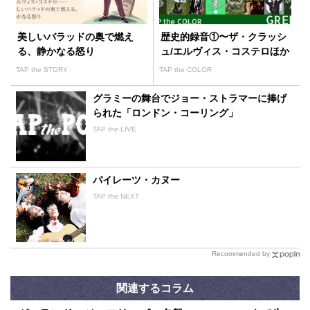
美しいバラッドの奥で燃え
歴史的録音①〜ザ・クラッシ
る、静かなる怒り
ュ/エルヴィス・コステロほか
TAP the STORY
TAP the COLOR
グラミーの舞台でジョー・ストラマーに捧げ
られた「ロンドン・コーリング」
TAP the LIVE
パイレーツ・カヌー
TAP the NEXT
Recommended by
関連するコラム