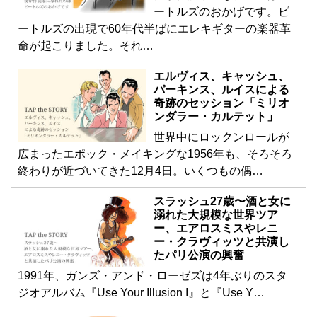
ートルズのおかげです。ビ
ートルズの出現で60年代半ばにエレキギターの楽器革
命が起こりました。それ…
エルヴィス、キャッシュ、
パーキンス、ルイスによる
奇跡のセッション「ミリオ
ンダラー・カルテット」
世界中にロックンロールが
広まったエポック・メイキングな1956年も、そろそろ
終わりが近づいてきた12月4日。いくつもの偶…
スラッシュ27歳〜酒と女に
溺れた大規模な世界ツア
ー、エアロスミスやレニ
ー・クラヴィッツと共演し
たパリ公演の興奮
1991年、ガンズ・アンド・ローゼズは4年ぶりのスタ
ジオアルバム『Use Your Illusion I』と『Use Y…