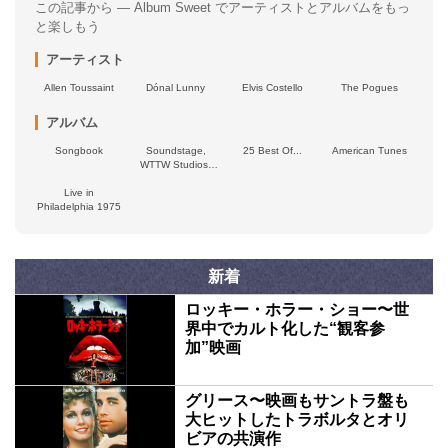
この記事から — Album Sweet でアーティストとアルバムをもっ
と楽しもう
アーティスト
Allen Toussaint
Dónal Lunny
Elvis Costello
The Pogues
アルバム
Songbook
Soundstage,
25 Best Of...
American Tunes
WTTW Studios,
Chicago, IL, 1982
Live in
Philadelphia 1975
新着
ロッキー・ホラー・ショー〜世
界中でカルト化した“観客参
加”映画
グリース〜映画もサントラ盤も
大ヒットしたトラボルタとオリ
ビアの共演作