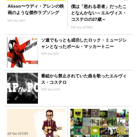
Alison〜ウディ・アレンの映
僕は「怒れる若者」だったこ
画のような傑作ラブソング
となんかない～エルヴィス・
コステロの27歳～
TAP the DAY
TAP the STORY
ソ連でもっとも成功したロック・ミュージシ
ャンとなったポール・マッカートニー
TAP the DAY
番組から禁止されていた曲を歌ったエルヴィ
ス・コステロ
TAP the LIVE