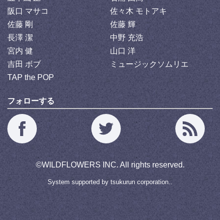
阪口 マサコ
佐々木 モトアキ
佐藤 剛
佐藤 輝
長澤 潔
中野 充浩
宮内 健
山口 洋
吉田 ボブ
ミュージックソムリエ
TAP the POP
フォローする
©
WILDFLOWERS INC.
All rights reserved.
System supported by
tsukurun corporation..