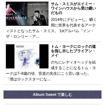
サム・スミスがエイミー・
ワインハウスから受け継い
だもの
2014年にデビューし、瞬く
間に世界を代表するアーテ
ィストとなったサム・スミス。 1stアルバム『イン・
ザ・ロンリー・ア…
トム・ヨークにロックの道
を指し示したブライアン・
メイ
のちにレディオヘッドを結
成することになるトム・ヨ
ークは7~8歳の頃、音楽の先生にこう言い放った。
「僕はロックスターにな…
Album Sweet で楽しむ