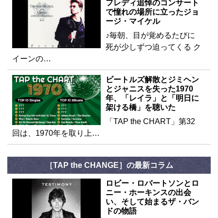
フレディ追悼のコンサート
で憧れの場所に立ったジョ
ージ・マイケル
♪毎朝、目が覚めるたびに
死が少しずつ迫ってくる ク
イーンの…
ビートルズ解散とジミヘン
とジャニスを失った1970
年、「レイラ」と「明日に
架ける橋」を聴いた
「TAP the CHART」第32
回は、1970年を取り上…
［TAP the CHANGE］の最新コラム
ロビー・ロバートソンとロ
ニー・ホーキンスの出会
い、そして始まるザ・バン
ドの物語