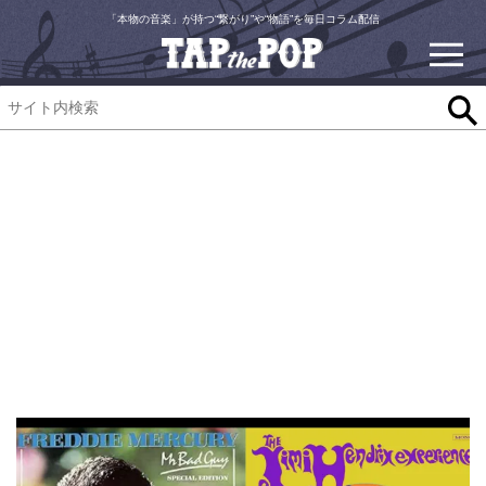
「本物の音楽」が持つ“繋がり”や“物語”を毎日コラム配信