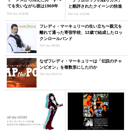
「グラムロックの残りカス」
てを失いながら彼は1969年
と酷評されたクイーンの快進
に伝説になった
撃
TAP the SCENE
TAP the SCENE
フレディ・マーキュリーの生い立ち〜親元を
離れて通った寄宿学校、12歳で結成したロッ
クンロールバンド
TAP the NEWS
なぜフレディ・マーキュリーは「伝説のチャ
ンピオン」を複数形にしたのか
TAP the ROOTS