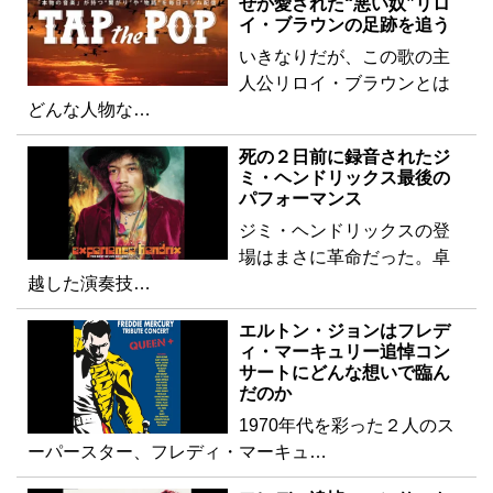
ぜか愛された“悪い奴”リロ
イ・ブラウンの足跡を追う
いきなりだが、この歌の主
人公リロイ・ブラウンとは
どんな人物な…
死の２日前に録音されたジ
ミ・ヘンドリックス最後の
パフォーマンス
ジミ・ヘンドリックスの登
場はまさに革命だった。卓
越した演奏技…
エルトン・ジョンはフレデ
ィ・マーキュリー追悼コン
サートにどんな想いで臨ん
だのか
1970年代を彩った２人のス
ーパースター、フレディ・マーキュ…