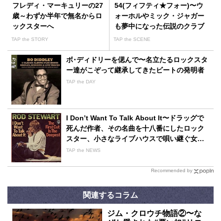
フレディ・マーキュリーの27
54(フィフティ★フォー)〜ウ
歳～わずか半年で無名からロ
ォーホルやミック・ジャガー
ックスターへ
も夢中になった伝説のクラブ
TAP the STORY
TAP the SCENE
ボ･ディドリーを偲んで〜名立たるロックスタ
ー達がこぞって継承してきたビートの発明者
TAP the DAY
I Don’t Want To Talk About It〜ドラッグで
死んだ作者、その名曲を十八番にしたロック
スター、小さなライブハウスで唄い継ぐ女性
シンガー
TAP the NEWS
Recommended by
関連するコラム
ジム・クロウチ物語②〜な