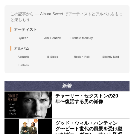
この記事から — Album Sweet でアーティストとアルバムをもっ
と楽しもう
アーティスト
Queen
Jimi Hendrix
Freddie Mercury
アルバム
Acoustic
B-Sides
Rock n Roll
Slightly Mad
Ballads
新着
チャーリー・セクストンの20
年〜復活する男の肖像
グッド・ウィル・ハンティン
グ〜ビート世代の風景を受け継