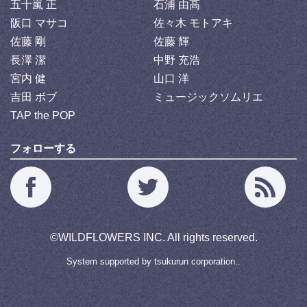
五十嵐 正
石浦 由高
阪口 マサコ
佐々木 モトアキ
佐藤 剛
佐藤 輝
長澤 潔
中野 充浩
宮内 健
山口 洋
吉田 ボブ
ミュージックソムリエ
TAP the POP
フォローする
©
WILDFLOWERS INC.
All rights reserved.
System supported by
tsukurun corporation..