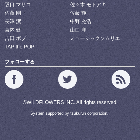
阪口 マサコ
佐々木 モトアキ
佐藤 剛
佐藤 輝
長澤 潔
中野 充浩
宮内 健
山口 洋
吉田 ボブ
ミュージックソムリエ
TAP the POP
フォローする
©
WILDFLOWERS INC.
All rights reserved.
System supported by
tsukurun corporation..