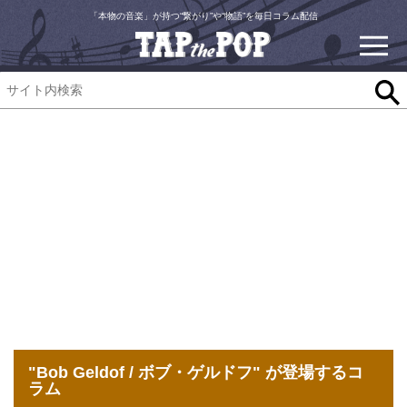
「本物の音楽」が持つ“繋がり”や“物語”を毎日コラム配信
"Bob Geldof / ボブ・ゲルドフ" が登場するコ
ラム