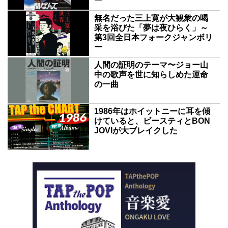
ー
無名だった三上寛が大観衆の喝
采を浴びた「夢は夜ひらく」～
第3回全日本フォークジャンボリ
ー
人間の証明のテーマ〜ジョー山
中の歌声を世に知らしめた運命
の一曲
1986年はホイットニーに耳を傾
けていると、ビースティとBON
JOVIが大ブレイクした