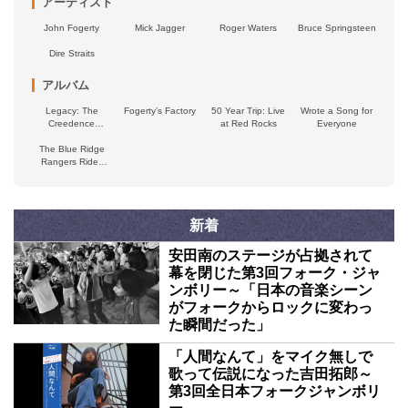
アーティスト
John Fogerty
Mick Jagger
Roger Waters
Bruce Springsteen
Dire Straits
アルバム
Legacy: The
Fogerty’s Factory
50 Year Trip: Live
Wrote a Song for
Creedence
at Red Rocks
Everyone
Clearwater Revival
The Blue Ridge
Years (John’s
Rangers Rides
version)
Again
新着
安田南のステージが占拠されて
幕を閉じた第3回フォーク・ジャ
ンボリー～「日本の音楽シーン
がフォークからロックに変わっ
た瞬間だった」
「人間なんて」をマイク無しで
歌って伝説になった吉田拓郎～
第3回全日本フォークジャンボリ