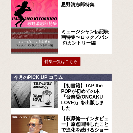
忌野清志郎特集
ミュージシャン伝記映
画特集〜ロック／バン
ド/カントリー編
特集一覧はこちら
今月のPICK UP コラム
【初書籍】TAP the
POPが初めての本
『音楽愛(ONGAKU
LOVE)』を出版しま
した
【萩原健一インタビュ
ー】原点回帰したこと
で進化を続けるショー