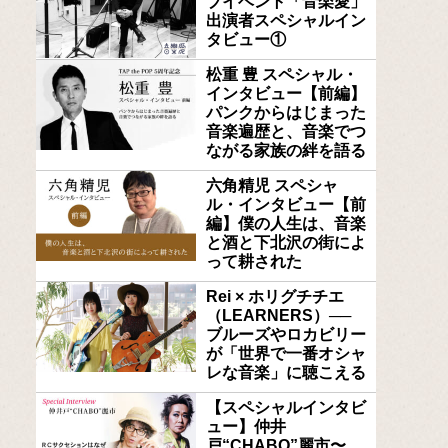
ブイベント「音楽愛」
出演者スペシャルイン
タビュー①
松重 豊 スペシャル・
インタビュー【前編】
パンクからはじまった
音楽遍歴と、音楽でつ
ながる家族の絆を語る
六角精児 スペシャ
ル・インタビュー【前
編】僕の人生は、音楽
と酒と下北沢の街によ
って耕された
Rei × ホリグチチエ
（LEARNERS）──
ブルーズやロカビリー
が「世界で一番オシャ
レな音楽」に聴こえる
【スペシャルインタビ
ュー】仲井
戸“CHABO”麗市〜