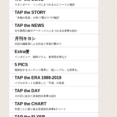
スタンダード・ソングにまつわるエピソードと物語
TAP the STORY
「本物の音楽」が持つ“繋がり”や“物語”
TAP the NEWS
古今東西の曲やアーティストにまつわる出来事を紹介
月刊キヨシ
伝説の編集者による社会と音楽の繋がり
Extra便
インタビュー、臨時コラム、参加型企画など
5 PICS
複雑化するコンテンツ業界に「超シンプル」な世界を。
TAP the ERA 1989-2019
バブルやネットを吸収した「平成」の音楽
TAP the DAY
その日に起きた音楽的出来事を紹介
TAP the CHART
年度ごとに振り返る音楽的出来事&チャート
TAP the FLYER