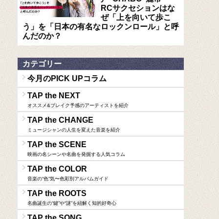
RCサクセションはな
ぜ「上を向いて歩こ
う」を「日本の有名なロックンロール」と呼
んだのか？
カテゴリー
今月のPICK UPコラム
TAP the NEXT
オススメ&ブレイク予感のアーティストを紹介
TAP the CHANGE
ミュージシャンの人生を変えた音楽を紹介
TAP the SCENE
映画の名シーンや名曲を発掘する人気コラム
TAP the COLOR
音楽の“色”気〜色彩別アルバムガイド
TAP the ROOTS
名曲誕生の“鍵”や“謎”を紐解く知的好奇心
TAP the SONG