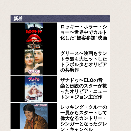
新着
ロッキー・ホラー・シ
ョー〜世界中でカルト
化した“観客参加”映画
グリース〜映画もサン
トラ盤も大ヒットした
トラボルタとオリビア
の共演作
ザナドゥ〜ELOの音
楽と伝説のスターが救
ったオリビア・ニュー
トン＝ジョン主演作
レッキング・クルーの
一員からスタートして
偉大なるカントリー・
シンガーとなったグレ
ン・キャンベル