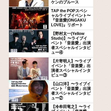
ケンのブルース
TAP the POPスペシ
ャルライブイベント〜
『音楽愛(ONGAKU
LOVE)』リポート
【野村太一(Yellow
Studs)】〜ライブイ
ベント「音楽愛」出演
者スペシャルインタビ
ュー④
【片寄明人】〜ライブ
イベント「音楽愛」出
演者スペシャルインタ
ビュー③
【山口洋】〜ライブイ
ベント「音楽愛」出演
者スペシャルインタビ
ュー②
【冷牟田竜之】〜ライ