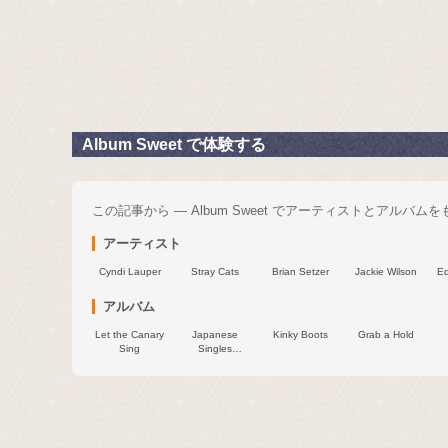
Album Sweet で体験する
この記事から — Album Sweet でアーティストとアルバム
アーティスト
Cyndi Lauper
Stray Cats
Brian Setzer
Jackie Wilson
E
アルバム
Let the Canary
Japanese
Kinky Boots
Grab a Hold
Sing
Singles
Collection:
Greatest Hits