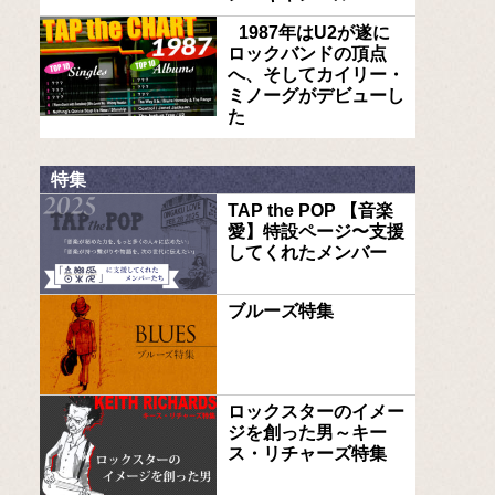
1987年はU2が遂に
ロックバンドの頂点
へ、そしてカイリー・
ミノーグがデビューし
た
特集
TAP the POP 【音楽
愛】特設ページ〜支援
してくれたメンバー
ブルーズ特集
ロックスターのイメー
ジを創った男～キー
ス・リチャーズ特集