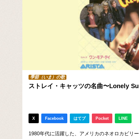
季節（いま）の歌
ストレイ・キャッツの名曲〜Lonely Summ
X
Facebook
はてブ
Pocket
LINE
1980年代に活躍した、アメリカのネオロカビリ