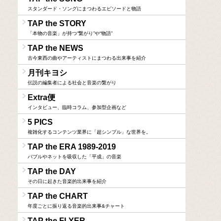
スタンダード・ソングにまつわるエピソードと物語
TAP the STORY
「本物の音楽」が持つ“繋がり”や“物語”
TAP the NEWS
古今東西の曲やアーティストにまつわる出来事を紹介
月刊キヨシ
伝説の編集者による社会と音楽の繋がり
Extra便
インタビュー、臨時コラム、参加型企画など
5 PICS
複雑化するコンテンツ業界に「超シンプル」な世界を。
TAP the ERA 1989-2019
バブルやネットを吸収した「平成」の音楽
TAP the DAY
その日に起きた音楽的出来事を紹介
TAP the CHART
年度ごとに振り返る音楽的出来事&チャート
TAP the FLYER