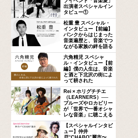
ブイベント「音楽愛」
出演者スペシャルイン
タビュー①
松重 豊 スペシャル・
インタビュー【前編】
パンクからはじまった
音楽遍歴と、音楽でつ
ながる家族の絆を語る
六角精児 スペシャ
ル・インタビュー【前
編】僕の人生は、音楽
と酒と下北沢の街によ
って耕された
Rei × ホリグチチエ
（LEARNERS）──
ブルーズやロカビリー
が「世界で一番オシャ
レな音楽」に聴こえる
【スペシャルインタビ
ュー】仲井
戸“CHABO”麗市〜