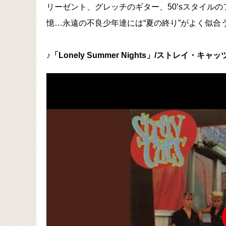
リーゼント、グレッチのギター、50’sスタイル
憶…永遠の不良少年達には“夏の終り”がよく似合
♪「Lonely Summer Nights」/ストレイ・キャッ