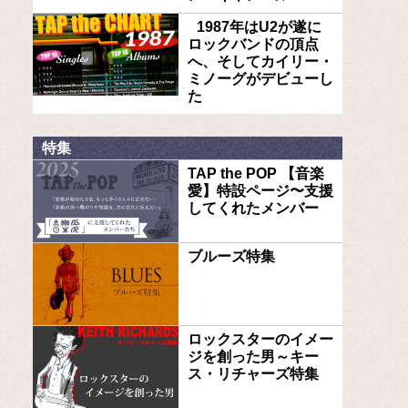
1987年はU2が遂に
ロックバンドの頂点
へ、そしてカイリー・
ミノーグがデビューし
た
特集
TAP the POP 【音楽
愛】特設ページ〜支援
してくれたメンバー
ブルーズ特集
ロックスターのイメー
ジを創った男～キー
ス・リチャーズ特集