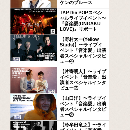
ケンのブルース
TAP the POPスペシ
ャルライブイベント〜
『音楽愛(ONGAKU
LOVE)』リポート
【野村太一(Yellow
Studs)】〜ライブイ
ベント「音楽愛」出演
者スペシャルインタビ
ュー④
【片寄明人】〜ライブ
イベント「音楽愛」出
演者スペシャルインタ
ビュー③
【山口洋】〜ライブイ
ベント「音楽愛」出演
者スペシャルインタビ
ュー②
【冷牟田竜之】〜ライ