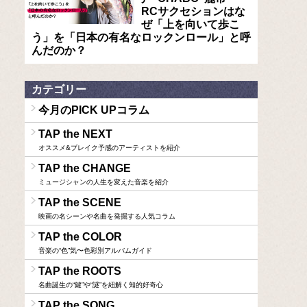
RCサクセションはな
ぜ「上を向いて歩こ
う」を「日本の有名なロックンロール」と呼
んだのか？
カテゴリー
今月のPICK UPコラム
TAP the NEXT
オススメ&ブレイク予感のアーティストを紹介
TAP the CHANGE
ミュージシャンの人生を変えた音楽を紹介
TAP the SCENE
映画の名シーンや名曲を発掘する人気コラム
TAP the COLOR
音楽の“色”気〜色彩別アルバムガイド
TAP the ROOTS
名曲誕生の“鍵”や“謎”を紐解く知的好奇心
TAP the SONG