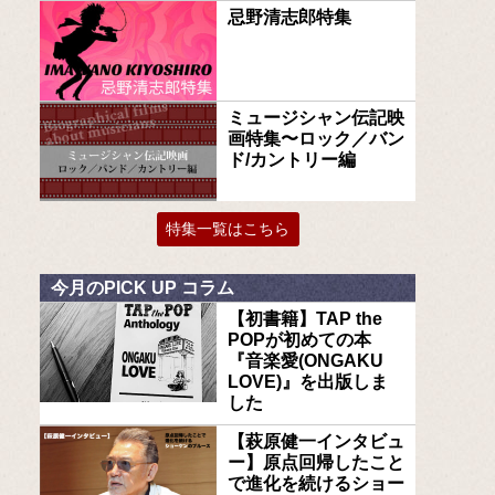
忌野清志郎特集
ミュージシャン伝記映
画特集〜ロック／バン
ド/カントリー編
特集一覧はこちら
今月のPICK UP コラム
【初書籍】TAP the
POPが初めての本
『音楽愛(ONGAKU
LOVE)』を出版しま
した
【萩原健一インタビュ
ー】原点回帰したこと
で進化を続けるショー