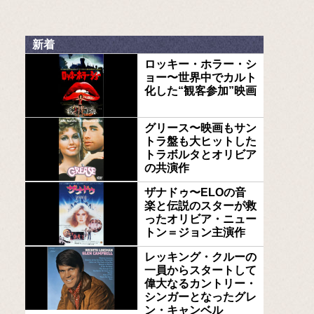
新着
ロッキー・ホラー・シ
ョー〜世界中でカルト
化した“観客参加”映画
グリース〜映画もサン
トラ盤も大ヒットした
トラボルタとオリビア
の共演作
ザナドゥ〜ELOの音
楽と伝説のスターが救
ったオリビア・ニュー
トン＝ジョン主演作
レッキング・クルーの
一員からスタートして
偉大なるカントリー・
シンガーとなったグレ
ン・キャンベル