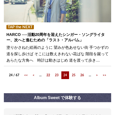
TAP the NEXT
HARCO ──活動20周年を迎えたシンガー・ソングライタ
ー、次へと進むための「ラスト・アルバム」
塗りかさねた絵画のように 望みが色あせない街 手つかずの
道を探し歩けば そこには数えきれない花ばな 階段を蹴って
あらたな方角へ 時計は動きはじめ 道を渡って歩き…
24 / 67
<<
<
...
22
23
24
25
26
...
>
>>
Album Sweet で体験する