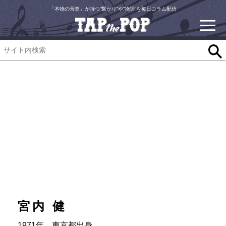
「本物の音楽」が持つ“繋がり”や“物語”を毎日コラム配信
宮内 健
1971年、東京都出身。