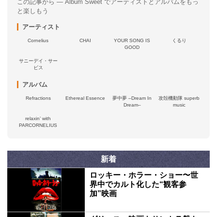
この記事から — Album Sweet でアーティストとアルバムをもっ
と楽しもう
アーティスト
Cornelius
CHAI
YOUR SONG IS
くるり
GOOD
サニーデイ・サー
ビス
アルバム
Refractions
Ethereal Essence
夢中夢 –Dream In
攻殻機動隊 superb
Dream–
music
relaxin’ with
PARCORNELIUS
新着
ロッキー・ホラー・ショー〜世
界中でカルト化した“観客参
加”映画