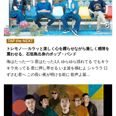
TAP the NEXT
トレモノ──カラッと楽しく心を躍らせながら激しく感情を
震わせる、石垣島出身のポップ・バンド
海はたった一つ 君はたった1人 ゆらゆら揺れてる でもキラ
キラ光ってる 君に押し寄せる いま波を掴むよ シャララ 口
ずさむ君へ この長い夜が明ける前に 歌声よ届…