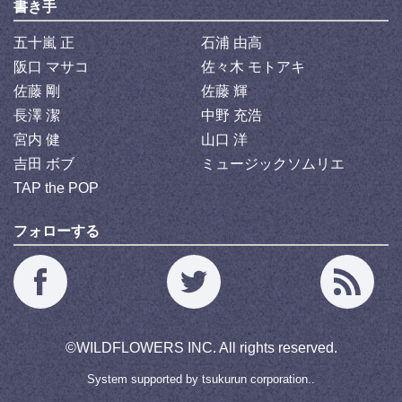
書き手
五十嵐 正
石浦 由高
阪口 マサコ
佐々木 モトアキ
佐藤 剛
佐藤 輝
長澤 潔
中野 充浩
宮内 健
山口 洋
吉田 ボブ
ミュージックソムリエ
TAP the POP
フォローする
©
WILDFLOWERS INC.
All rights reserved.
System supported by
tsukurun corporation..