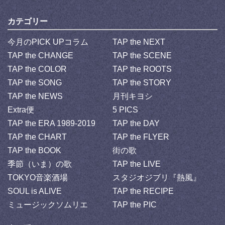
カテゴリー
今月のPICK UPコラム
TAP the NEXT
TAP the CHANGE
TAP the SCENE
TAP the COLOR
TAP the ROOTS
TAP the SONG
TAP the STORY
TAP the NEWS
月刊キヨシ
Extra便
5 PICS
TAP the ERA 1989-2019
TAP the DAY
TAP the CHART
TAP the FLYER
TAP the BOOK
街の歌
季節（いま）の歌
TAP the LIVE
TOKYO音楽酒場
スタジオジブリ『熱風』
SOUL is ALIVE
TAP the RECIPE
ミュージックソムリエ
TAP the PIC