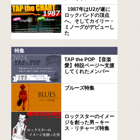
1987年はU2が遂に
ロックバンドの頂点
へ、そしてカイリー・
ミノーグがデビューし
た
特集
TAP the POP 【音楽
愛】特設ページ〜支援
してくれたメンバー
ブルーズ特集
ロックスターのイメー
ジを創った男～キー
ス・リチャーズ特集