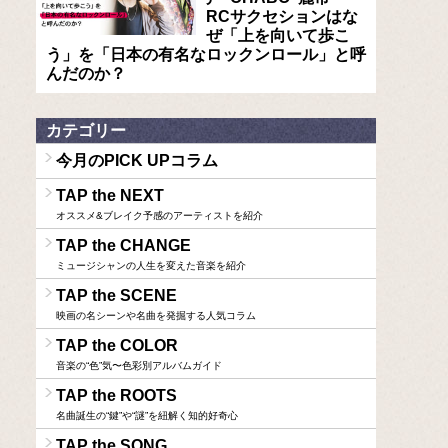
RCサクセションはな
ぜ「上を向いて歩こ
う」を「日本の有名なロックンロール」と呼
んだのか？
カテゴリー
今月のPICK UPコラム
TAP the NEXT
オススメ&ブレイク予感のアーティストを紹介
TAP the CHANGE
ミュージシャンの人生を変えた音楽を紹介
TAP the SCENE
映画の名シーンや名曲を発掘する人気コラム
TAP the COLOR
音楽の“色”気〜色彩別アルバムガイド
TAP the ROOTS
名曲誕生の“鍵”や“謎”を紐解く知的好奇心
TAP the SONG