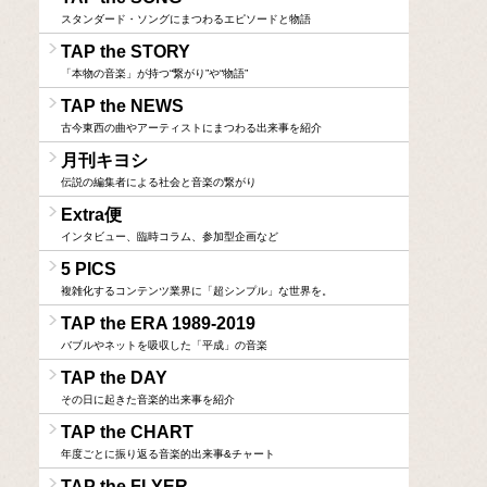
スタンダード・ソングにまつわるエピソードと物語
TAP the STORY
「本物の音楽」が持つ“繋がり”や“物語”
TAP the NEWS
古今東西の曲やアーティストにまつわる出来事を紹介
月刊キヨシ
伝説の編集者による社会と音楽の繋がり
Extra便
インタビュー、臨時コラム、参加型企画など
5 PICS
複雑化するコンテンツ業界に「超シンプル」な世界を。
TAP the ERA 1989-2019
バブルやネットを吸収した「平成」の音楽
TAP the DAY
その日に起きた音楽的出来事を紹介
TAP the CHART
年度ごとに振り返る音楽的出来事&チャート
TAP the FLYER