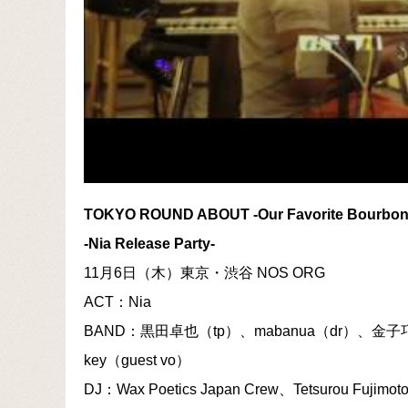
TOKYO ROUND ABOUT -Our Favorite Bourbon 
-Nia Release Party-
11月6日（木）東京・渋谷 NOS ORG
ACT：Nia
BAND：黒田卓也（tp）、mabanua（dr）、金子
key（guest vo）
DJ：Wax Poetics Japan Crew、Tetsurou Fuji