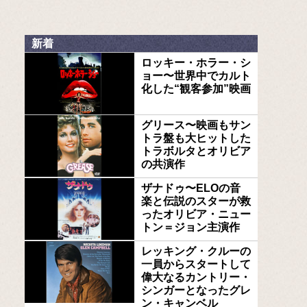
新着
ロッキー・ホラー・シ
ョー〜世界中でカルト
化した“観客参加”映画
グリース〜映画もサン
トラ盤も大ヒットした
トラボルタとオリビア
の共演作
ザナドゥ〜ELOの音
楽と伝説のスターが救
ったオリビア・ニュー
トン＝ジョン主演作
レッキング・クルーの
一員からスタートして
偉大なるカントリー・
シンガーとなったグレ
ン・キャンベル