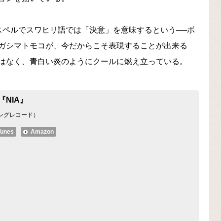
スペルでスワヒリ語では「決意」を意味するという──ボ
ガシマトモコが、今だからこそ表現することが出来る
はなく、青白い炎のようにクールに燃え立っている。
a『NIA』
ングレコード）
Tunes
Amazon