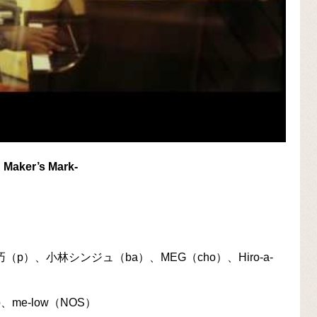
Maker’s Mark-
巧（p）、小林シンジュ（ba）、MEG（cho）、Hiro-a-
moto、me-low（NOS）