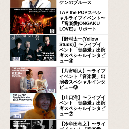
ケンのブルース
TAP the POPスペシ
ャルライブイベント〜
『音楽愛(ONGAKU
LOVE)』リポート
【野村太一(Yellow
Studs)】〜ライブイ
ベント「音楽愛」出演
者スペシャルインタビ
ュー④
【片寄明人】〜ライブ
イベント「音楽愛」出
演者スペシャルインタ
ビュー③
【山口洋】〜ライブイ
ベント「音楽愛」出演
者スペシャルインタビ
ュー②
【冷牟田竜之】〜ライ