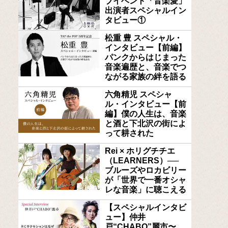
ブイベント「音楽愛」
出演者スペシャルイン
タビュー①
松重 豊 スペシャル・
インタビュー【前編】
パンクからはじまった
音楽遍歴と、音楽でつ
ながる家族の絆を語る
六角精児 スペシャ
ル・インタビュー【前
編】僕の人生は、音楽
と酒と下北沢の街によ
って耕された
Rei × ホリグチチエ
（LEARNERS）──
ブルーズやロカビリー
が「世界で一番オシャ
レな音楽」に聴こえる
【スペシャルインタビ
ュー】仲井
戸“CHABO”麗市〜