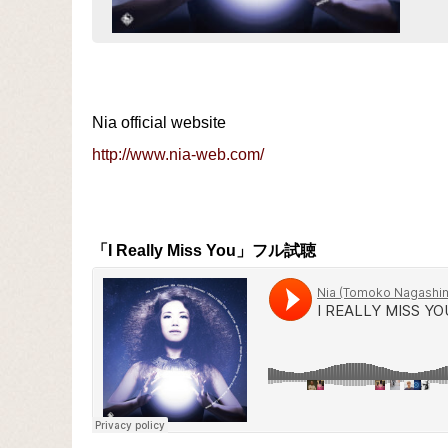
Nia official website
http://www.nia-web.com/
「I Really Miss You」フル試聴