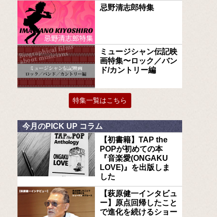
忌野清志郎特集
ミュージシャン伝記映
画特集〜ロック／バン
ド/カントリー編
特集一覧はこちら
今月のPICK UP コラム
【初書籍】TAP the
POPが初めての本
『音楽愛(ONGAKU
LOVE)』を出版しま
した
【萩原健一インタビュ
ー】原点回帰したこと
で進化を続けるショー