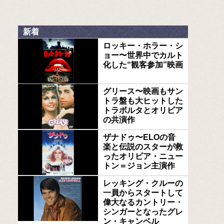
新着
ロッキー・ホラー・シ
ョー〜世界中でカルト
化した“観客参加”映画
グリース〜映画もサン
トラ盤も大ヒットした
トラボルタとオリビア
の共演作
ザナドゥ〜ELOの音
楽と伝説のスターが救
ったオリビア・ニュー
トン＝ジョン主演作
レッキング・クルーの
一員からスタートして
偉大なるカントリー・
シンガーとなったグレ
ン・キャンベル