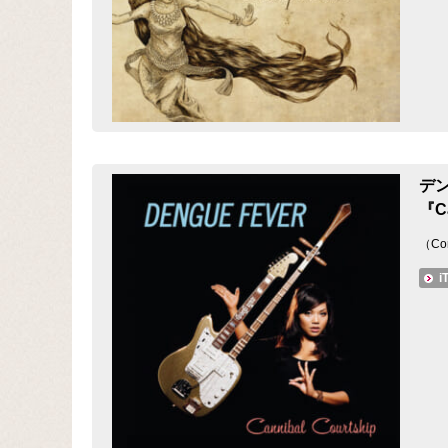
デ
『Ca
（Con
i