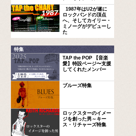
1987年はU2が遂に
ロックバンドの頂点
へ、そしてカイリー・
ミノーグがデビューし
た
特集
TAP the POP 【音楽
愛】特設ページ〜支援
してくれたメンバー
ブルーズ特集
ロックスターのイメー
ジを創った男～キー
ス・リチャーズ特集