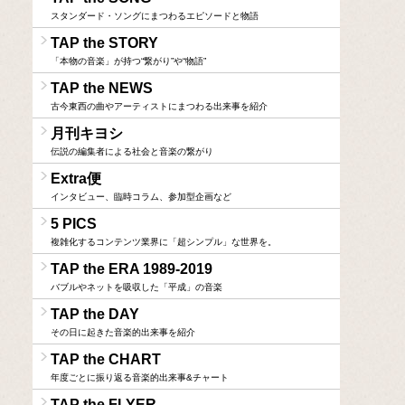
スタンダード・ソングにまつわるエピソードと物語
TAP the STORY
「本物の音楽」が持つ“繋がり”や“物語”
TAP the NEWS
古今東西の曲やアーティストにまつわる出来事を紹介
月刊キヨシ
伝説の編集者による社会と音楽の繋がり
Extra便
インタビュー、臨時コラム、参加型企画など
5 PICS
複雑化するコンテンツ業界に「超シンプル」な世界を。
TAP the ERA 1989-2019
バブルやネットを吸収した「平成」の音楽
TAP the DAY
その日に起きた音楽的出来事を紹介
TAP the CHART
年度ごとに振り返る音楽的出来事&チャート
TAP the FLYER