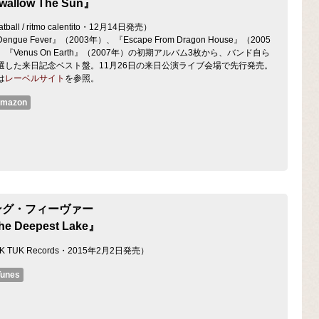
allow The Sun』
tball / ritmo calentito・12月14日発売）
engue Fever』（2003年）、『Escape From Dragon House』（2005
『Venus On Earth』（2007年）の初期アルバム3枚から、バンド自ら
選した来日記念ベスト盤。11月26日の来日公演ライブ会場で先行発売。
は
レーベルサイト
を参照。
mazon
ング・フィーヴァー
e Deepest Lake』
K TUK Records・2015年2月2日発売）
Tunes