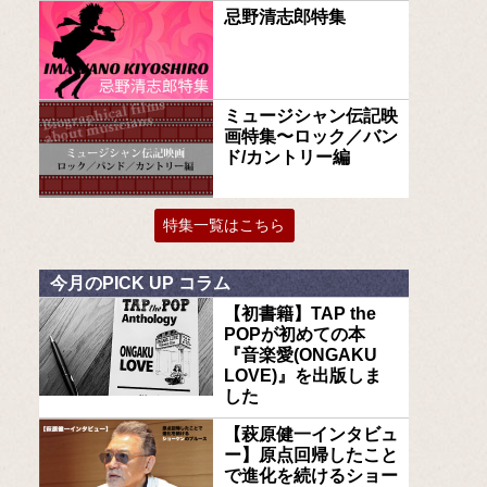
忌野清志郎特集
ミュージシャン伝記映
画特集〜ロック／バン
ド/カントリー編
特集一覧はこちら
今月のPICK UP コラム
【初書籍】TAP the
POPが初めての本
『音楽愛(ONGAKU
LOVE)』を出版しま
した
【萩原健一インタビュ
ー】原点回帰したこと
で進化を続けるショー