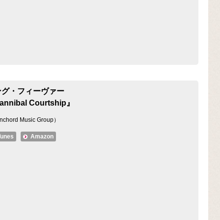
ング・フィーヴァー
nnibal Courtship』
chord Music Group）
Tunes
Amazon