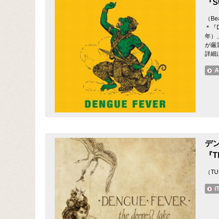
『Sw
（Bea
＊『D
年）、
が厳
詳細
A
デ
『Th
（TU
i