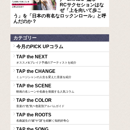
RCサクセションはな
ぜ「上を向いて歩こ
う」を「日本の有名なロックンロール」と呼
んだのか？
カテゴリー
今月のPICK UPコラム
TAP the NEXT
オススメ&ブレイク予感のアーティストを紹介
TAP the CHANGE
ミュージシャンの人生を変えた音楽を紹介
TAP the SCENE
映画の名シーンや名曲を発掘する人気コラム
TAP the COLOR
音楽の“色”気〜色彩別アルバムガイド
TAP the ROOTS
名曲誕生の“鍵”や“謎”を紐解く知的好奇心
TAP the SONG