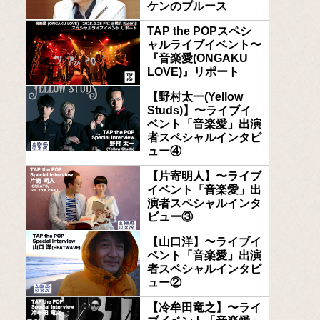
ケンのブルース
TAP the POPスペシ
ャルライブイベント〜
『音楽愛(ONGAKU
LOVE)』リポート
【野村太一(Yellow
Studs)】〜ライブイ
ベント「音楽愛」出演
者スペシャルインタビ
ュー④
【片寄明人】〜ライブ
イベント「音楽愛」出
演者スペシャルインタ
ビュー③
【山口洋】〜ライブイ
ベント「音楽愛」出演
者スペシャルインタビ
ュー②
【冷牟田竜之】〜ライ