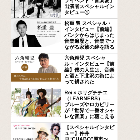
ブイベント「音楽愛」
出演者スペシャルイン
タビュー①
松重 豊 スペシャル・
インタビュー【前編】
パンクからはじまった
音楽遍歴と、音楽でつ
ながる家族の絆を語る
六角精児 スペシャ
ル・インタビュー【前
編】僕の人生は、音楽
と酒と下北沢の街によ
って耕された
Rei × ホリグチチエ
（LEARNERS）──
ブルーズやロカビリー
が「世界で一番オシャ
レな音楽」に聴こえる
【スペシャルインタビ
ュー】仲井
戸“CHABO”麗市〜