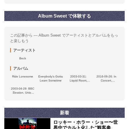
Album Sweet で体験する
この記事から — Album Sweet でアーティストとアルバムをもっ
と楽しもう
アーティスト
Beck
アルバム
Ride Lonesome
Everybody’s Gotta
2003-03-31:
2016-06-26: In
Learn Sometime
Liquid Room,
Concert,
Tokyo, Japan
Glastonbury
2003-04-28: BBC
Festival, Worthy
Session, Union
Farm, Pilton,
Chapel, London,
Britain
Britain
新着
ロッキー・ホラー・ショー〜世
界中でカルト化した“観客参