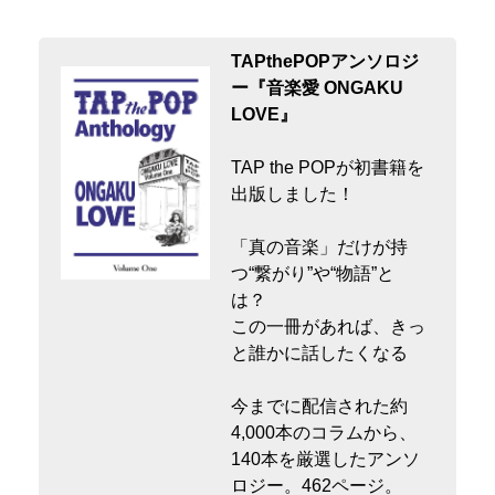
TAPthePOPアンソロジ
ー『音楽愛 ONGAKU
LOVE』
TAP the POPが初書籍を
出版しました！
「真の音楽」だけが持
つ“繋がり”や“物語”と
は？
この一冊があれば、きっ
と誰かに話したくなる
今までに配信された約
4,000本のコラムから、
140本を厳選したアンソ
ロジー。462ページ。