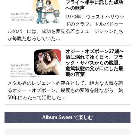
フライ〜相手に託した成功
への歌声
1970年、ウェストハリウッ
ドのクラブ、トルバドゥー
ルのバーには、成功を夢見る若きミュージシャンたち
が毎晩たむろしていた…
オジー・オズボーン27歳〜
酒に溺れてゆく日々、ブラ
ック・サバスからの脱退、
危篤状態の父が口にした最
期の言葉
メタル界のレジェント的存在として、絶大な人気を誇
るオジー・オズボーン。幾度もの変遷を経ながら、約
50年にわたって活動した…
Album Sweet で楽しむ