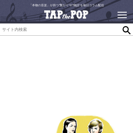
「本物の音楽」が持つ“繋がり”や“物語”を毎日コラム配信