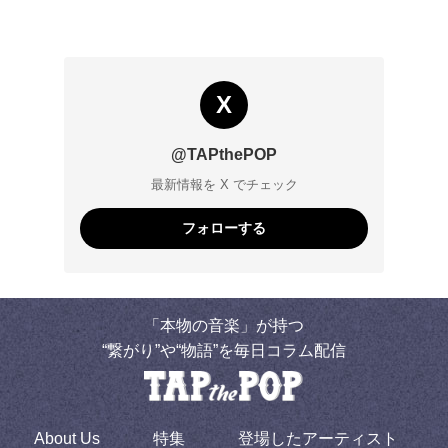
X
@TAPthePOP
最新情報を X でチェック
フォローする
「本物の音楽」が持つ
“繋がり”や“物語”を毎日コラム配信
About Us
特集
登場したアーティスト