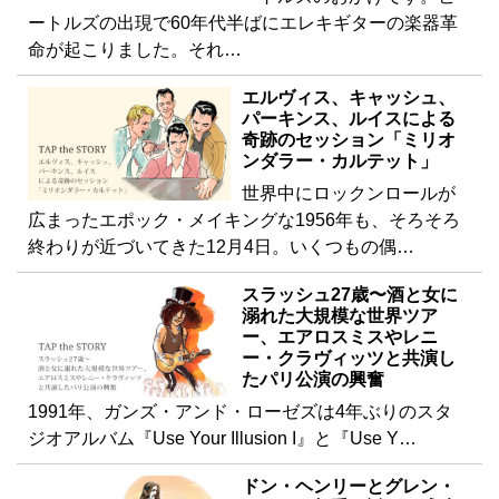
ートルズの出現で60年代半ばにエレキギターの楽器革
命が起こりました。それ…
エルヴィス、キャッシュ、
パーキンス、ルイスによる
奇跡のセッション「ミリオ
ンダラー・カルテット」
世界中にロックンロールが
広まったエポック・メイキングな1956年も、そろそろ
終わりが近づいてきた12月4日。いくつもの偶…
スラッシュ27歳〜酒と女に
溺れた大規模な世界ツア
ー、エアロスミスやレニ
ー・クラヴィッツと共演し
たパリ公演の興奮
1991年、ガンズ・アンド・ローゼズは4年ぶりのスタ
ジオアルバム『Use Your Illusion I』と『Use Y…
ドン・ヘンリーとグレン・