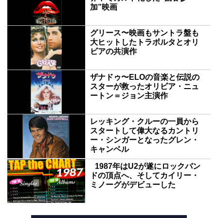
加”映画
グリース〜映画もサントラ盤も
大ヒットしたトラボルタとオリ
ビアの共演作
ザナドゥ〜ELOの音楽と伝説の
スターが救ったオリビア・ニュ
ートン＝ジョン主演作
レッキング・クルーの一員から
スタートして偉大なるカントリ
ー・シンガーとなったグレン・
キャンベル
1987年はU2が遂にロックバン
ドの頂点へ、そしてカイリー・
ミノーグがデビューした