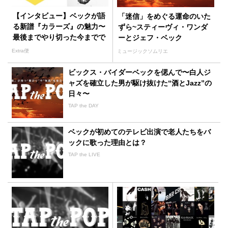
【インタビュー】ベックが語
「迷信」をめぐる運命のいた
る新譜『カラーズ』の魅力〜
ずら~スティーヴィ・ワンダ
最後までやり切った今までで
ーとジェフ・ベック
一番野心的なアルバム
Extra便
ミュージックソムリエ
ビックス・バイダーベックを偲んで〜白人ジ
ャズを確立した男が駆け抜けた“酒とJazz”の
日々〜
TAP the DAY
ベックが初めてのテレビ出演で老人たちをバ
ックに歌った理由とは？
TAP the LIVE