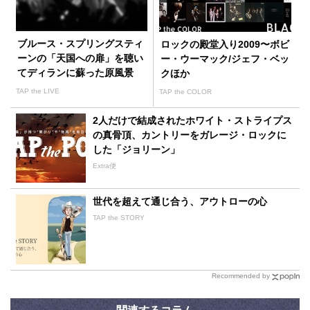
ブルース・スプリングスティ
ロックの殿堂入り2009〜ボビ
ーンの「天国への扉」を聴い
ー・ウーマック/ジェフ・ベッ
てディランに蘇った原風景
クほか
TAP the LIVE
TAP the COLOR
2人だけで結成されたホワイト・ストライプス
の真骨頂、カントリーをガレージ・ロックに
した「ジョリーン」
Extra便
世代を超えて通じ合う、アウトローの心
TAP the STORY
Recommended by