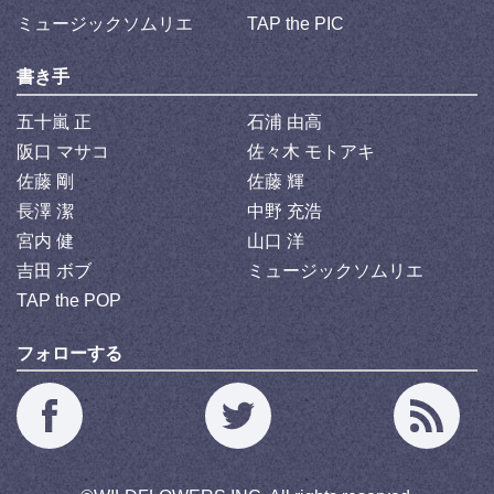
ミュージックソムリエ
TAP the PIC
書き手
五十嵐 正
石浦 由高
阪口 マサコ
佐々木 モトアキ
佐藤 剛
佐藤 輝
長澤 潔
中野 充浩
宮内 健
山口 洋
吉田 ボブ
ミュージックソムリエ
TAP the POP
フォローする