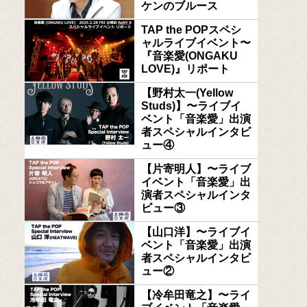
ケンのブルース
TAP the POPスペシ
ャルライブイベント〜
『音楽愛(ONGAKU
LOVE)』リポート
【野村太一(Yellow
Studs)】〜ライブイ
ベント「音楽愛」出演
者スペシャルインタビ
ュー④
【片寄明人】〜ライブ
イベント「音楽愛」出
演者スペシャルインタ
ビュー③
【山口洋】〜ライブイ
ベント「音楽愛」出演
者スペシャルインタビ
ュー②
【冷牟田竜之】〜ライ