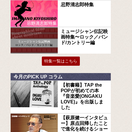
忌野清志郎特集
ミュージシャン伝記映
画特集〜ロック／バン
ド/カントリー編
特集一覧はこちら
今月のPICK UP コラム
【初書籍】TAP the
POPが初めての本
『音楽愛(ONGAKU
LOVE)』を出版しま
した
【萩原健一インタビュ
ー】原点回帰したこと
で進化を続けるショー