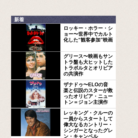
新着
ロッキー・ホラー・シ
ョー〜世界中でカルト
化した“観客参加”映画
グリース〜映画もサン
トラ盤も大ヒットした
トラボルタとオリビア
の共演作
ザナドゥ〜ELOの音
楽と伝説のスターが救
ったオリビア・ニュー
トン＝ジョン主演作
レッキング・クルーの
一員からスタートして
偉大なるカントリー・
シンガーとなったグレ
ン・キャンベル