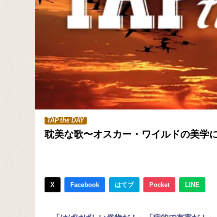
TAP the DAY
耽美な歌〜オスカー・ワイルドの美学
X
Facebook
はてブ
Pocket
LINE