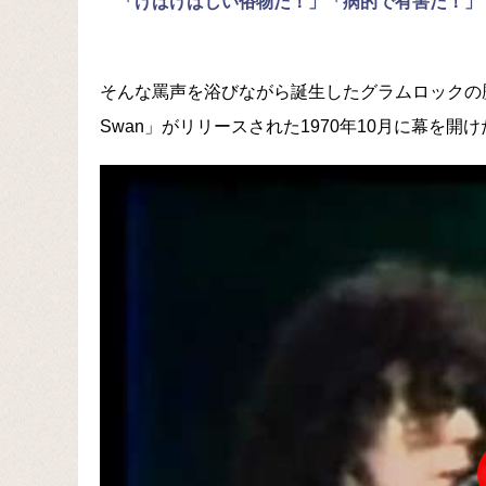
「けばけばしい俗物だ！」「病的で有害だ！」
そんな罵声を浴びながら誕生したグラムロックの歴史は、
Swan」がリリースされた1970年10月に幕を開