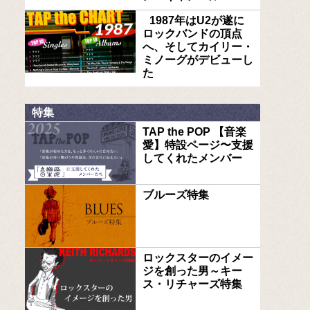
1987年はU2が遂に
ロックバンドの頂点
へ、そしてカイリー・
ミノーグがデビューし
た
特集
TAP the POP 【音楽
愛】特設ページ〜支援
してくれたメンバー
ブルーズ特集
ロックスターのイメー
ジを創った男～キー
ス・リチャーズ特集