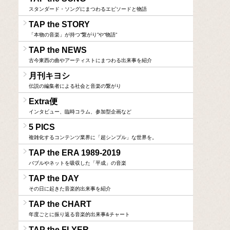
スタンダード・ソングにまつわるエピソードと物語
TAP the STORY
「本物の音楽」が持つ“繋がり”や“物語”
TAP the NEWS
古今東西の曲やアーティストにまつわる出来事を紹介
月刊キヨシ
伝説の編集者による社会と音楽の繋がり
Extra便
インタビュー、臨時コラム、参加型企画など
5 PICS
複雑化するコンテンツ業界に「超シンプル」な世界を。
TAP the ERA 1989-2019
バブルやネットを吸収した「平成」の音楽
TAP the DAY
その日に起きた音楽的出来事を紹介
TAP the CHART
年度ごとに振り返る音楽的出来事&チャート
TAP the FLYER