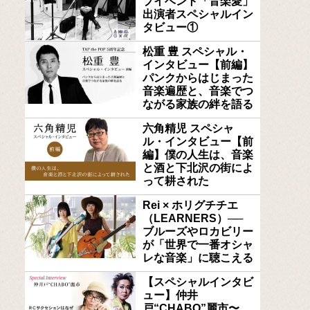
ブイベント「音楽愛」
出演者スペシャルイン
タビュー①
松重 豊 スペシャル・
インタビュー【前編】
パンクからはじまった
音楽遍歴と、音楽でつ
ながる家族の絆を語る
六角精児 スペシャ
ル・インタビュー【前
編】僕の人生は、音楽
と酒と下北沢の街によ
って耕された
Rei × ホリグチチエ
（LEARNERS）──
ブルーズやロカビリー
が「世界で一番オシャ
レな音楽」に聴こえる
【スペシャルインタビ
ュー】仲井
戸“CHABO”麗市〜