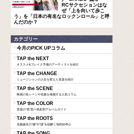
RCサクセションはな
ぜ「上を向いて歩こ
う」を「日本の有名なロックンロール」と呼
んだのか？
カテゴリー
今月のPICK UPコラム
TAP the NEXT
オススメ&ブレイク予感のアーティストを紹介
TAP the CHANGE
ミュージシャンの人生を変えた音楽を紹介
TAP the SCENE
映画の名シーンや名曲を発掘する人気コラム
TAP the COLOR
音楽の“色”気〜色彩別アルバムガイド
TAP the ROOTS
名曲誕生の“鍵”や“謎”を紐解く知的好奇心
TAP the SONG