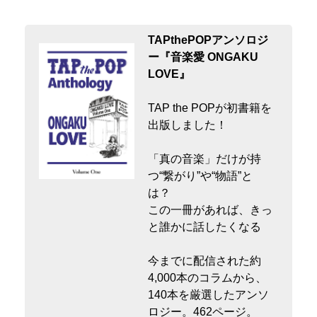
TAPthePOPアンソロジ
ー『音楽愛 ONGAKU
LOVE』
TAP the POPが初書籍を
出版しました！
「真の音楽」だけが持
つ“繋がり”や“物語”と
は？
この一冊があれば、きっ
と誰かに話したくなる
今までに配信された約
4,000本のコラムから、
140本を厳選したアンソ
ロジー。462ページ。