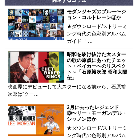
関連するコラム
モダンジャズのブルー〜ジ
ョン・コルトレーンほか
★ダウンロード/ストリーミ
ング時代の色彩別アルバム
ガイド 「…
昭和を駆け抜けた大スター
の歌の原点にあったチェッ
ト・ベイカーへのリスペク
ト～「石原裕次郎 昭和太陽
伝」
映画界にデビューして大スターになる前から、石原裕
次郎は“クー…
2月に去ったレジェンド
③〜リー・モーガン/デル・
シャノンほか
★ダウンロード/ストリーミ
ング時代の色彩別アルバム