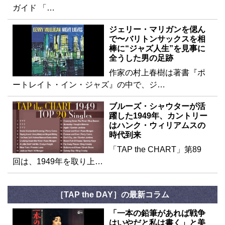
ガイド 「…
ジェリー・マリガンを偲ん
で〜バリトンサックスを相
棒に“ジャズ人生”を見事に
全うした男の足跡
作家の村上春樹は著書『ポ
ートレイト・イン・ジャズ』の中で、ジ…
ブルーズ・シャウターが活
躍した1949年、カントリー
はハンク・ウィリアムスの
時代到来
「TAP the CHART」第89
回は、1949年を取り上…
［TAP the DAY］の最新コラム
「一本の鉛筆があれば戦争
はいやだと私は書く」と美