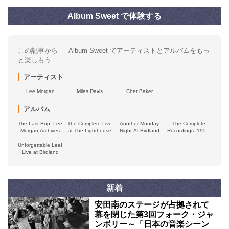
Album Sweet で体験する
この記事から — Album Sweet でアーティストとアルバムをもっ
と楽しもう
アーティスト
Lee Morgan
Miles Davis
Chet Baker
アルバム
The Last Bop, Lee
The Complete Live
Another Monday
The Complete
Morgan Archives
at The Lighthouse
Night At Birdland
Recordings: 1956-
1962
Unforgettable Lee!
Live at Birdland
新着
安田南のステージが占拠されて
幕を閉じた第3回フォーク・ジャ
ンボリー～「日本の音楽シーン