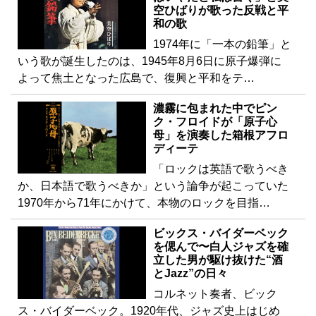
空ひばりが歌った反戦と平
和の歌
1974年に「一本の鉛筆」と
いう歌が誕生したのは、1945年8月6日に原子爆弾に
よって焦土となった広島で、復興と平和をテ…
濃霧に包まれた中でピン
ク・フロイドが「原子心
母」を演奏した箱根アフロ
ディーテ
「ロックは英語で歌うべき
か、日本語で歌うべきか」という論争が起こっていた
1970年から71年にかけて、本物のロックを目指…
ビックス・バイダーベック
を偲んで〜白人ジャズを確
立した男が駆け抜けた“酒
とJazz”の日々
コルネット奏者、ビック
ス・バイダーベック。1920年代、ジャズ史上はじめ