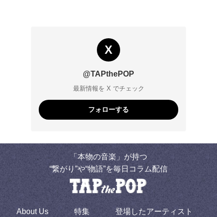
X
@TAPthePOP
最新情報を X でチェック
フォローする
「本物の音楽」が持つ
“繋がり”や“物語”を毎日コラム配信
About Us
特集
登場したアーティスト