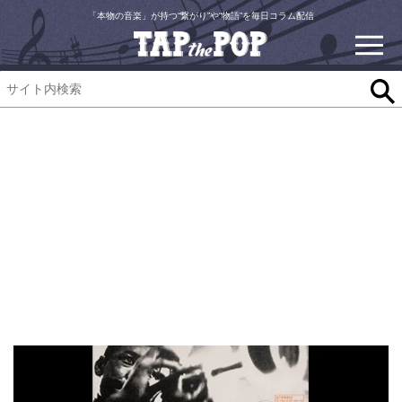
「本物の音楽」が持つ“繋がり”や“物語”を毎日コラム配信