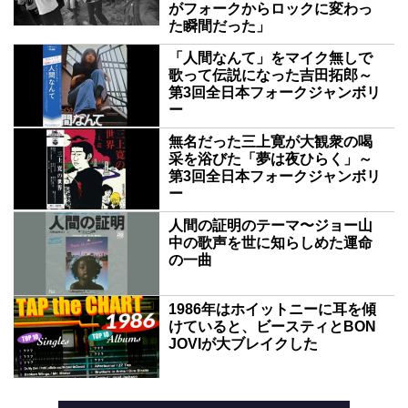
がフォークからロックに変わっ
た瞬間だった」
「人間なんて」をマイク無しで
歌って伝説になった吉田拓郎～
第3回全日本フォークジャンボリ
ー
無名だった三上寛が大観衆の喝
采を浴びた「夢は夜ひらく」～
第3回全日本フォークジャンボリ
ー
人間の証明のテーマ〜ジョー山
中の歌声を世に知らしめた運命
の一曲
1986年はホイットニーに耳を傾
けていると、ビースティとBON
JOVIが大ブレイクした