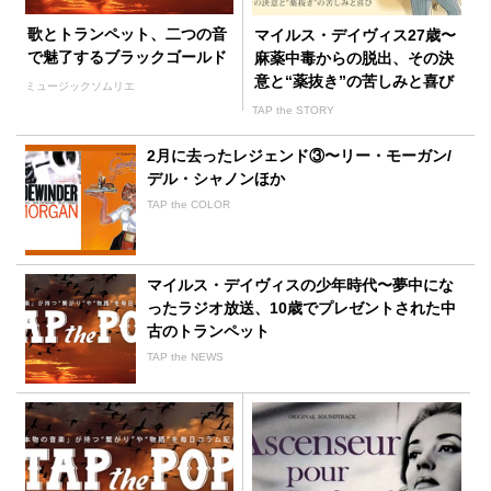
歌とトランペット、二つの音
マイルス・デイヴィス27歳〜
で魅了するブラックゴールド
麻薬中毒からの脱出、その決
意と“薬抜き”の苦しみと喜び
ミュージックソムリエ
TAP the STORY
2月に去ったレジェンド③〜リー・モーガン/
デル・シャノンほか
TAP the COLOR
マイルス・デイヴィスの少年時代〜夢中にな
ったラジオ放送、10歳でプレゼントされた中
古のトランペット
TAP the NEWS