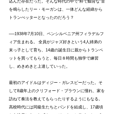
込んだ存在だった。そんな時代の中で“粋で鯔背な”音
を鳴らしたリー・モーガンは、一体どんな経緯から
トランぺッターとなったのだろう？
──1938年7月10日、ペンシルベニア州フィラデルフ
ィア生まれる。 全員がジャズ好きという4人姉弟の
末っ子として育ち、14歳の誕生日に親からトランペ
ットを買ってもらうと、毎日８時間も独学で練習
し、めきめきと上達していった。
最初のアイドルはディジー・ガレスピーだった。そ
して8歳年上のクリフォード・ブラウンに憧れ、家を
訪ねて奏法を教えてもらったりするようにもなる。
高校時代には同級生たちとバンドを結成し、17歳頃