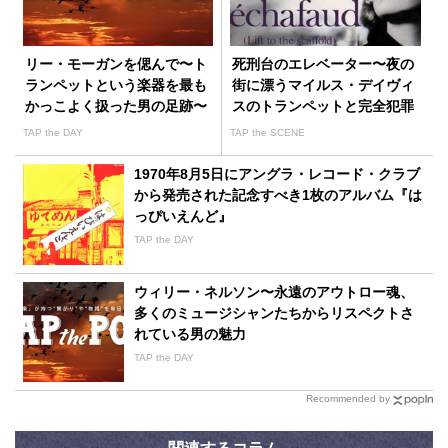
リー・モーガンを偲んで〜ト
死刑台のエレベーター〜夜の
ランペットという楽器を最も
街に漂うマイルス・デイヴィ
かっこよく扱った男の足跡〜
スのトランペットと完全犯罪
の崩壊
TAP the DAY
TAP the SCENE
1970年8月5日にアングラ・レコード・クラブ
から発売された記念すべき1枚のアルバム『は
っぴいえんど』
TAP the DAY
ウィリー・ネルソン〜永遠のアウトロー魂、
多くのミュージシャンたちからリスペクトさ
れている男の魅力
TAP the DAY
Recommended by