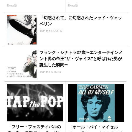
スデー」
Extra便
Extra便
「幻惑されて」に幻惑されたレッド・ツェッ
ペリン
TAP the ROOTS
フランク・シナトラ27歳〜エンターテインメ
ント界の帝王“ザ・ヴォイス”と呼ばれた男が
誕生した瞬間〜
TAP the STORY
「フリー・フェスティバルの
「オール・バイ・マイセル