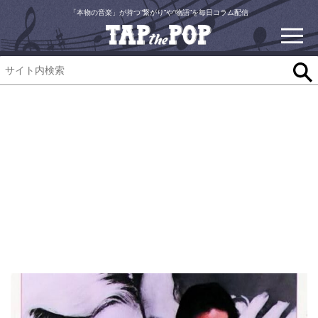
「本物の音楽」が持つ“繋がり”や“物語”を毎日コラム配信