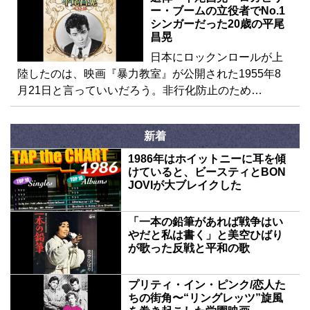
ー・ブームの立役者でNo.1
シンガーだった20歳の平尾
昌晃
日本にロックンロールが上
陸したのは、映画『暴力教室』が公開された1955年8
月21日と言っていいだろう。非行化防止のため…
新着
1986年はホイットニーに耳を傾
けていると、ビースティとBON
JOVIが大ブレイクした
「一本の鉛筆があれば戦争はい
やだと私は書く」と美空ひばり
が歌った反戦と平和の歌
プリティ・イン・ピンク/恋人た
ちの街角〜“リングレッツ”旋風