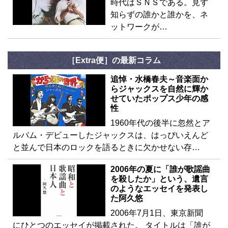
時代はＳＮＳである。見ず
知らずの誰かと誰かを、ネ
ットワークが…
［Extra便］の最新コラム
追悼・水橋春夫～音楽面か
らジャックスを自然に輝か
せていたポップス少年の感
性
1960年代の後半に忽然とア
ルバム・デビューしたジャックスは、はっぴいえんど
と並んで日本のロックを語るときに欠かせない存…
2006年の夏に「誰が歌謡曲
を殺したか」という、遺言
のようなエッセイを発表し
た阿久悠
2006年7月1日、東京新聞
にひとつのエッセイが掲載された。 タイトルは「誰が