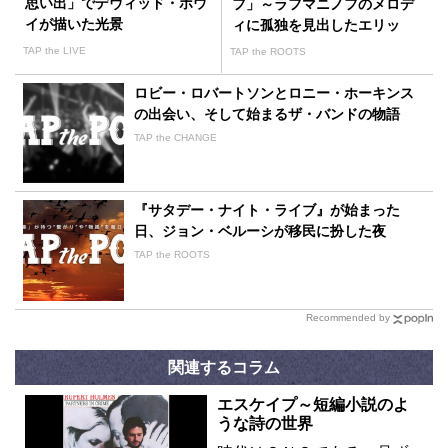
思い出」でデヴィッド・ボウ
フ」～ラフマニノフのメロデ
イが描いた光景
ィに孤独を見出したエリッ
ク・カルメン
TAP the LIVE
TAP the ROOTS
ロビー・ロバートソンとロニー・ホーキンス
の出会い、そして始まるザ・バンドの物語
TAP the CHANGE
『サタデー・ナイト・ライブ』が始まった
日、ジョン・ベルーシが移民に扮した夜
TAP the ROOTS
Recommended by
関連するコラム
エスケイプ～短編小説のよ
うな詩の世界