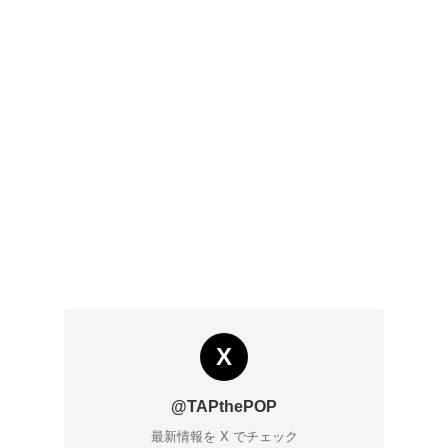
X
@TAPthePOP
最新情報を X でチェック