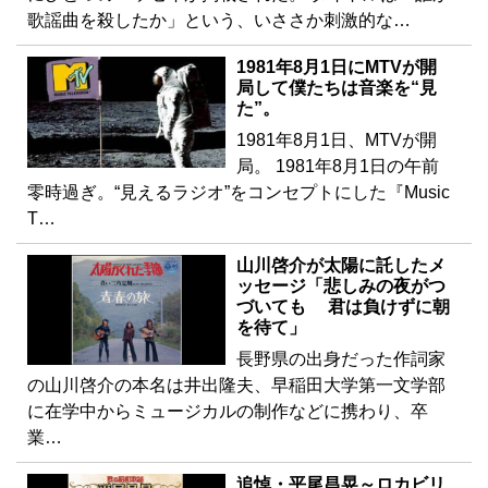
歌謡曲を殺したか」という、いささか刺激的な…
1981年8月1日にMTVが開
局して僕たちは音楽を“見
た”。
1981年8月1日、MTVが開
局。 1981年8月1日の午前
零時過ぎ。“見えるラジオ”をコンセプトにした『Music
T…
山川啓介が太陽に託したメ
ッセージ「悲しみの夜がつ
づいても 君は負けずに朝
を待て」
長野県の出身だった作詞家
の山川啓介の本名は井出隆夫、早稲田大学第一文学部
に在学中からミュージカルの制作などに携わり、卒
業…
追悼・平尾昌晃～ロカビリ