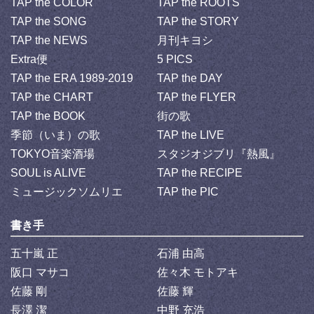
TAP the COLOR
TAP the ROOTS
TAP the SONG
TAP the STORY
TAP the NEWS
月刊キヨシ
Extra便
5 PICS
TAP the ERA 1989-2019
TAP the DAY
TAP the CHART
TAP the FLYER
TAP the BOOK
街の歌
季節（いま）の歌
TAP the LIVE
TOKYO音楽酒場
スタジオジブリ『熱風』
SOUL is ALIVE
TAP the RECIPE
ミュージックソムリエ
TAP the PIC
書き手
五十嵐 正
石浦 由高
阪口 マサコ
佐々木 モトアキ
佐藤 剛
佐藤 輝
長澤 潔
中野 充浩