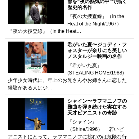
部を“夜の熱気の中”で描く
歴史的名作
『夜の大捜査線』（In the
Heat of the Night/1967）
『夜の大捜査線』（In the Heat…
君がいた夏〜ジョディ・フ
ォスターが余りにも美しい
ノスタルジー映画の名作
『君がいた夏』
(STEALING HOME/1988)
少年少女時代に、年上のお兄さんやお姉さんに恋した
経験がある人は少…
シャイン〜ラフマニノフの
難曲を弾き続けた実在する
天才ピアニストの奇跡
『シャイン』
（Shine/1996） 「若いピ
アニストにとって、ラフマニノフに挑むのは危険な行