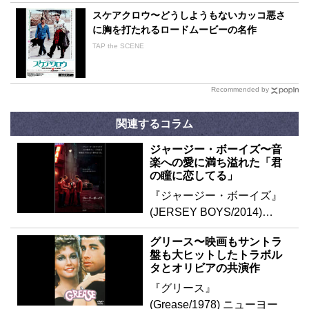
スケアクロウ〜どうしようもないカッコ悪さ
に胸を打たれるロードムービーの名作
TAP the SCENE
Recommended by
関連するコラム
ジャージー・ボーイズ〜音
楽への愛に満ち溢れた「君
の瞳に恋してる」
『ジャージー・ボーイズ』
(JERSEY BOYS/2014)…
グリース〜映画もサントラ
盤も大ヒットしたトラボル
タとオリビアの共演作
『グリース』
(Grease/1978) ニューヨー