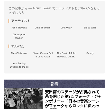
この記事から — Album Sweet でアーティストとアルバムをもっ
と楽しもう
アーティスト
John Travolta
Uma Thurman
Link Wray
Bruce Willis
Christopher
Walken
アルバム
This Christmas
Never Gonna Fall
The Best of John
Sandy
In Love Again
Travolta / Let Her
In
You Set My
Dreams to Music
新着
安田南のステージが占拠されて
幕を閉じた第3回フォーク・ジャ
ンボリー～「日本の音楽シーン
がフォークからロックに変わっ