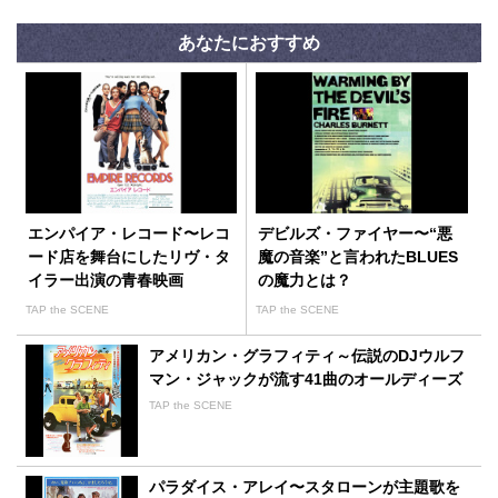
あなたにおすすめ
エンパイア・レコード〜レコ
デビルズ・ファイヤー〜“悪
ード店を舞台にしたリヴ・タ
魔の音楽”と言われたBLUES
イラー出演の青春映画
の魔力とは？
TAP the SCENE
TAP the SCENE
アメリカン・グラフィティ～伝説のDJウルフ
マン・ジャックが流す41曲のオールディーズ
TAP the SCENE
パラダイス・アレイ〜スタローンが主題歌を