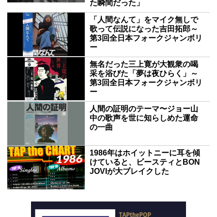
た瞬間だった」
「人間なんて」をマイク無しで
歌って伝説になった吉田拓郎～
第3回全日本フォークジャンボリ
ー
無名だった三上寛が大観衆の喝
采を浴びた「夢は夜ひらく」～
第3回全日本フォークジャンボリ
ー
人間の証明のテーマ〜ジョー山
中の歌声を世に知らしめた運命
の一曲
1986年はホイットニーに耳を傾
けていると、ビースティとBON
JOVIが大ブレイクした