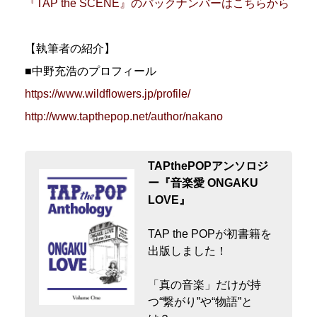
『TAP the SCENE』のバックナンバーはこちらから
【執筆者の紹介】
■中野充浩のプロフィール
https://www.wildflowers.jp/profile/
http://www.tapthepop.net/author/nakano
TAPthePOPアンソロジ
ー『音楽愛 ONGAKU
LOVE』
TAP the POPが初書籍を
出版しました！
「真の音楽」だけが持
つ“繋がり”や“物語”と