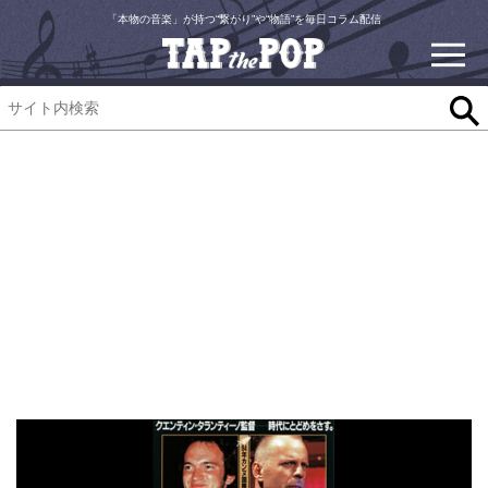
「本物の音楽」が持つ“繋がり”や“物語”を毎日コラム配信