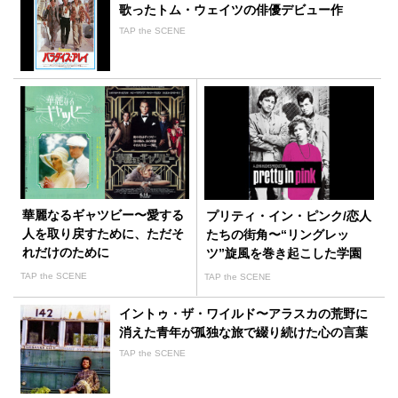
歌ったトム・ウェイツの俳優デビュー作
TAP the SCENE
華麗なるギャツビー〜愛する
プリティ・イン・ピンク/恋人
人を取り戻すために、ただそ
たちの街角〜“リングレッ
れだけのために
ツ”旋風を巻き起こした学園
映画
TAP the SCENE
TAP the SCENE
イントゥ・ザ・ワイルド〜アラスカの荒野に
消えた青年が孤独な旅で綴り続けた心の言葉
TAP the SCENE