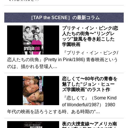
［TAP the SCENE］の最新コラム
プリティ・イン・ピンク/恋
人たちの街角〜“リングレ
ッツ”旋風を巻き起こした
学園映画
『プリティ・イン・ピンク/
恋人たちの街角』(Pretty in Pink/1986) 青春映画という
のは、描かれる登場人…
恋しくて〜80年代の青春を
魅了した“ジョン・ヒュー
ズ学園映画”のラスト作
『恋しくて』（Some Kind
of Wonderful/1987） 1980
年代の映画を語ろうとする時、ある時期の“…
夜の大捜査線〜アメリカ南