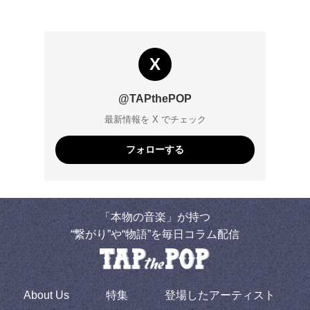
X
@TAPthePOP
最新情報を X でチェック
フォローする
「本物の音楽」が持つ
“繋がり”や“物語”を毎日コラム配信
About Us
特集
登場したアーティスト