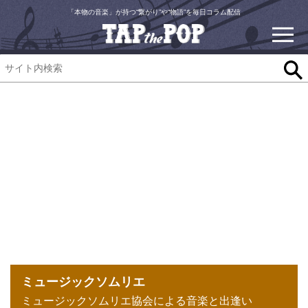
「本物の音楽」が持つ“繋がり”や“物語”を毎日コラム配信
ミュージックソムリエ
ミュージックソムリエ協会による音楽と出逢い