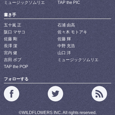
ミュージックソムリエ
TAP the PIC
書き手
五十嵐 正
石浦 由高
阪口 マサコ
佐々木 モトアキ
佐藤 剛
佐藤 輝
長澤 潔
中野 充浩
宮内 健
山口 洋
吉田 ボブ
ミュージックソムリエ
TAP the POP
フォローする
©
WILDFLOWERS INC.
All rights reserved.