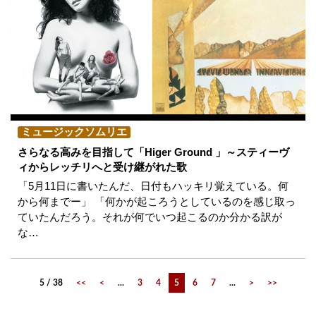
ミュージックソムリエ
さらなる高みを目指して「Higer Ground 」～スティーヴ
ィからレッチリへと受け継がれた歌
「5月11日に書いたんだ、日付もハッキリ覚えている。何
から何までー」 「何かが起ころうとしているのを感じ取っ
ていたんだろう。それが何でいつ起こるのか分かる訳が
な…
5 / 38
<<
<
...
3
4
5
6
7
...
>
>>