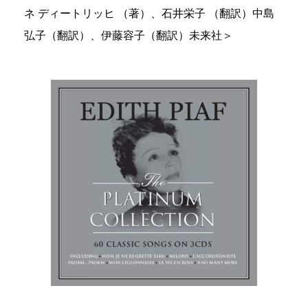
ネ ディートリッヒ （著）、石井栄子 （翻訳）中島
弘子（翻訳）、伊藤容子（翻訳）未来社＞