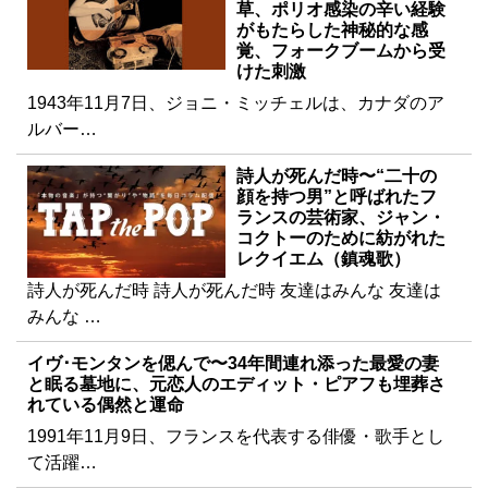
草、ポリオ感染の辛い経験
がもたらした神秘的な感
覚、フォークブームから受
けた刺激
1943年11月7日、ジョニ・ミッチェルは、カナダのア
ルバー…
詩人が死んだ時〜“二十の
顔を持つ男”と呼ばれたフ
ランスの芸術家、ジャン・
コクトーのために紡がれた
レクイエム（鎮魂歌）
詩人が死んだ時 詩人が死んだ時 友達はみんな 友達は
みんな …
イヴ･モンタンを偲んで〜34年間連れ添った最愛の妻
と眠る墓地に、元恋人のエディット・ピアフも埋葬さ
れている偶然と運命
1991年11月9日、フランスを代表する俳優・歌手とし
て活躍…