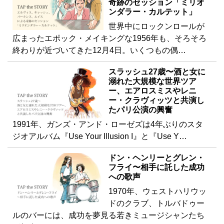
奇跡のセッション「ミリオ
ンダラー・カルテット」
世界中にロックンロールが
広まったエポック・メイキングな1956年も、そろそろ
終わりが近づいてきた12月4日。いくつもの偶…
スラッシュ27歳〜酒と女に
溺れた大規模な世界ツア
ー、エアロスミスやレニ
ー・クラヴィッツと共演し
たパリ公演の興奮
1991年、ガンズ・アンド・ローゼズは4年ぶりのスタ
ジオアルバム『Use Your Illusion I』と『Use Y…
ドン・ヘンリーとグレン・
フライ〜相手に託した成功
への歌声
1970年、ウェストハリウッ
ドのクラブ、トルバドゥー
ルのバーには、成功を夢見る若きミュージシャンたち