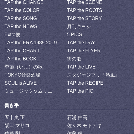
TAP the CHANGE
TAP the SCENE
TAP the COLOR
TAP the ROOTS
TAP the SONG
TAP the STORY
TAP the NEWS
月刊キヨシ
Extra便
5 PICS
TAP the ERA 1989-2019
TAP the DAY
TAP the CHART
TAP the FLYER
TAP the BOOK
街の歌
季節（いま）の歌
TAP the LIVE
TOKYO音楽酒場
スタジオジブリ『熱風』
SOUL is ALIVE
TAP the RECIPE
ミュージックソムリエ
TAP the PIC
書き手
五十嵐 正
石浦 由高
阪口 マサコ
佐々木 モトアキ
佐藤 剛
佐藤 輝