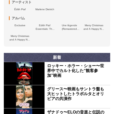
アーティスト
Édith Piaf
Marlene Dietrich
アルバム
Exclusive
Edith Piaf
Une légende
Merry Christmas
Essentials: The
(Remastered
and A Happy New
Greatest Hits of
2022)
Year from Edith
Merry Christmas
the Most Popular
Piaf, Vol. 2
and A Happy New
French Singer
Year from Edith
Piaf, Vol. 1
新着
ロッキー・ホラー・ショー〜世
界中でカルト化した“観客参
加”映画
グリース〜映画もサントラ盤も
大ヒットしたトラボルタとオリ
ビアの共演作
ザナドゥ〜ELOの音楽と伝説の