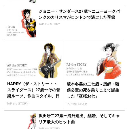
ジョニー・サンダース27歳〜ニューヨークパ
ンクのカリスマがロンドンで過ごした季節
TAP the STORY
HARRY（ザ・ストリート・
坂本冬美の二七歳～恩師・猪
スライダース）27歳〜その音
俣公章の死を乗りこえて誕生
楽ルーツ、作曲スタイル、日
した「夜桜お七」
本語で歌うことへのこだわり
TAP the STORY
TAP the STORY
沢田研二27歳〜海外進出、結婚、そしてキャ
リア最大のヒット曲
TAP the STORY