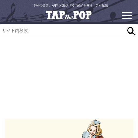
「本物の音楽」が持つ“繋がり”や“物語”を毎日コラム配信