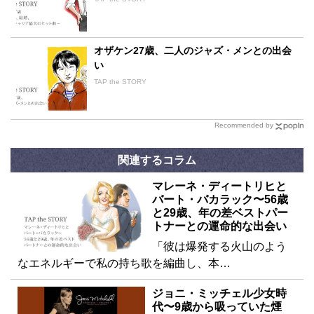
オザケン27歳、二人のジャズ・メンとの出会
い
TAP the STORY
Recommended by
関連するコラム
マレーネ・ディートリヒと
バート・バカラック〜56歳
と29歳、年の差ベストパー
トナーとの運命的な出会い
「彼は爆発する火山のよう
なエネルギーで私の持ち歌を編曲し、本…
ジョニ・ミッチェル少女時
代〜9歳から吸っていた煙