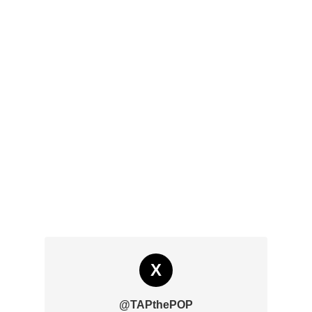
X
@TAPthePOP