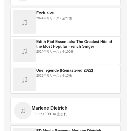
Exclusive
2024年リリース / 全27曲
♫
Edith Piaf Essentials: The Greatest Hits of
the Most Popular French Singer
♫
2024年リリース / 全100曲
Une légende (Remastered 2022)
2023年リリース / 全13曲
♫
Marlene Dietrich
♫
ドイツ / 1901年生まれ
BD Music Presents Marlene Dietrich