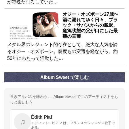
が毎晩たむろしていた…
オジー・オズボーン27歳〜
酒に溺れてゆく日々、ブラ
ック・サバスからの脱退、
危篤状態の父が口にした最
期の言葉
メタル界のレジェント的存在として、絶大な人気を誇
るオジー・オズボーン。幾度もの変遷を経ながら、約
50年にわたって活動した…
Album Sweet で楽しむ
良きアルバムを味わう — Album Sweet でこのアーティストをも
っと楽しもう
Édith Piaf
♫
エディット・ピアフ は、フランスのシャンソン歌手で
ある。