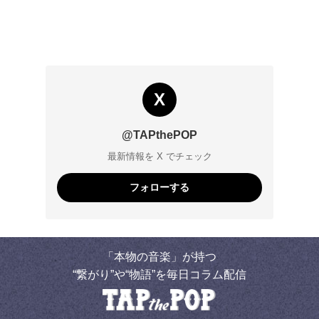
X
@TAPthePOP
最新情報を X でチェック
フォローする
「本物の音楽」が持つ
“繋がり”や“物語”を毎日コラム配信