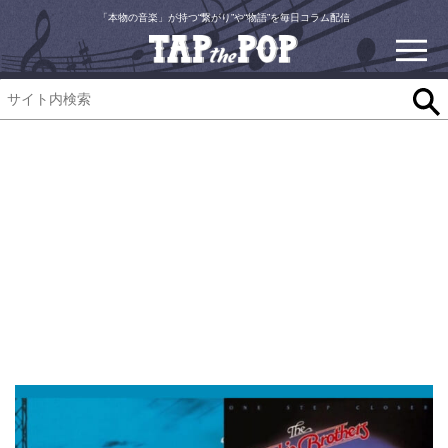
「本物の音楽」が持つ“繋がり”や“物語”を毎日コラム配信