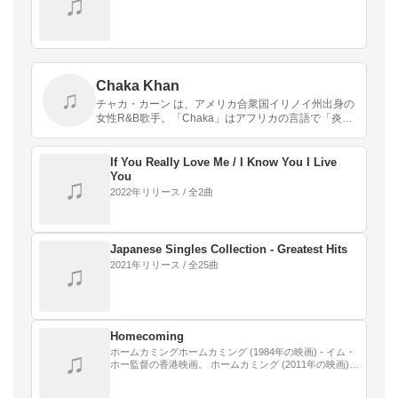
♫
Chaka Khan
♫
チャカ・カーン は、アメリカ合衆国イリノイ州出身の
女性R&B歌手。「Chaka」はアフリカの言語で「炎」
「赤い」を意味する。日本では「チャカ」で定着して
いるが、英語圏では「シャカ」と発音する。「Kha…
If You Really Love Me / I Know You I Live
You
♫
2022年リリース / 全2曲
Japanese Singles Collection - Greatest Hits
2021年リリース / 全25曲
♫
Homecoming
ホームカミングホームカミング (1984年の映画) - イム・
♫
ホー監督の香港映画。 ホームカミング (2011年の映画) -
高田純次主演の日本映画。 ホームカミング (テレビドラ
マ) - アメリカの…