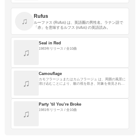
Rufus
♫
ルーファス (Rufus) は、英語圏の男性名。ラテン語で
「赤」を意味するルフス (rufus) の英語読み。
Seal in Red
1983年リリース / 全10曲
♫
Camouflage
カモフラージュまたはカムフラージュ は、周囲の風景に
♫
溶け込むことにより、敵の視を欺き、対象を発見されな
いようにする方法のことである。カモフラージュの対象
には、戦車・艦船・軍用機を始めとする兵器・兵士の…
Party ’til You’re Broke
1981年リリース / 全10曲
♫