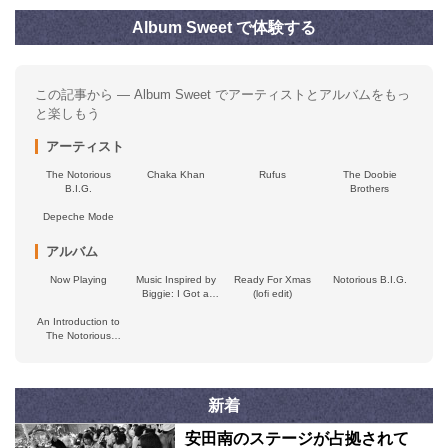
Album Sweet で体験する
この記事から — Album Sweet でアーティストとアルバムをもっ
と楽しもう
アーティスト
The Notorious
Chaka Khan
Rufus
The Doobie
B.I.G.
Brothers
Depeche Mode
アルバム
Now Playing
Music Inspired by
Ready For Xmas
Notorious B.I.G.
Biggie: I Got a
(lofi edit)
Story to Tell
An Introduction to
The Notorious
B.I.G.
新着
安田南のステージが占拠されて