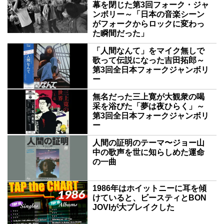
幕を閉じた第3回フォーク・ジャ
ンボリー～「日本の音楽シーン
がフォークからロックに変わっ
た瞬間だった」
「人間なんて」をマイク無しで
歌って伝説になった吉田拓郎～
第3回全日本フォークジャンボリ
ー
無名だった三上寛が大観衆の喝
采を浴びた「夢は夜ひらく」～
第3回全日本フォークジャンボリ
ー
人間の証明のテーマ〜ジョー山
中の歌声を世に知らしめた運命
の一曲
1986年はホイットニーに耳を傾
けていると、ビースティとBON
JOVIが大ブレイクした