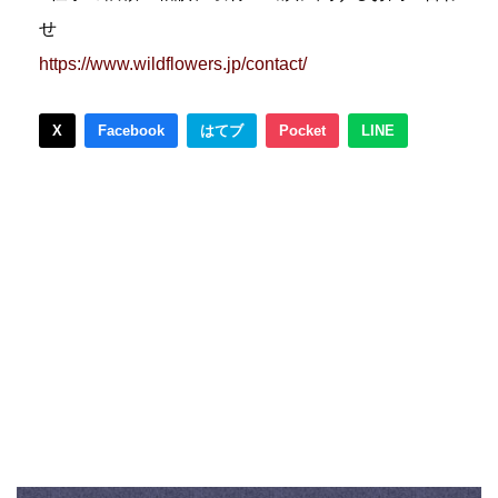
せ
https://www.wildflowers.jp/contact/
X
Facebook
はてブ
Pocket
LINE