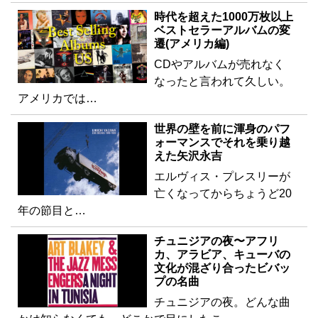
時代を超えた1000万枚以上
ベストセラーアルバムの変
遷(アメリカ編)
CDやアルバムが売れなく
なったと言われて久しい。
アメリカでは…
世界の壁を前に渾身のパフ
ォーマンスでそれを乗り越
えた矢沢永吉
エルヴィス・プレスリーが
亡くなってからちょうど20
年の節目と…
チュニジアの夜〜アフリ
カ、アラビア、キューバの
文化が混ざり合ったビバッ
プの名曲
チュニジアの夜。どんな曲