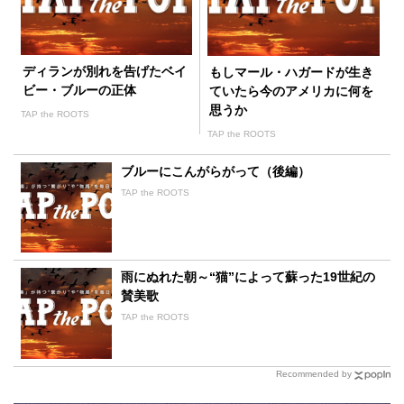
ディランが別れを告げたベイ
もしマール・ハガードが生き
ビー・ブルーの正体
ていたら今のアメリカに何を
思うか
TAP the ROOTS
TAP the ROOTS
ブルーにこんがらがって（後編）
TAP the ROOTS
雨にぬれた朝～“猫”によって蘇った19世紀の
賛美歌
TAP the ROOTS
Recommended by