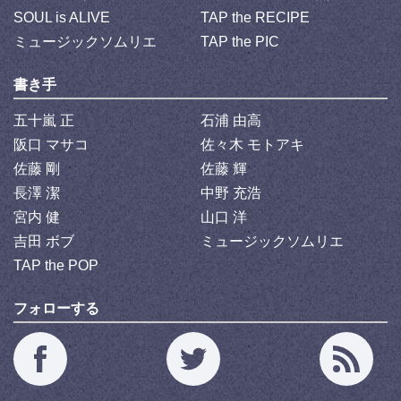
SOUL is ALIVE
TAP the RECIPE
ミュージックソムリエ
TAP the PIC
書き手
五十嵐 正
石浦 由高
阪口 マサコ
佐々木 モトアキ
佐藤 剛
佐藤 輝
長澤 潔
中野 充浩
宮内 健
山口 洋
吉田 ボブ
ミュージックソムリエ
TAP the POP
フォローする