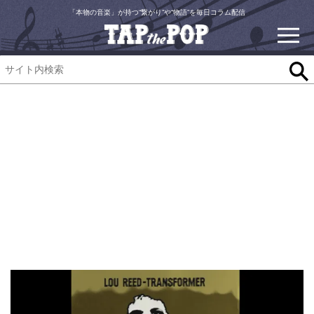
「本物の音楽」が持つ“繋がり”や“物語”を毎日コラム配信