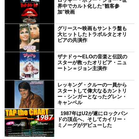
ロッキー・ホラー・ショー〜世
界中でカルト化した“観客参
加”映画
グリース〜映画もサントラ盤も
大ヒットしたトラボルタとオリ
ビアの共演作
ザナドゥ〜ELOの音楽と伝説の
スターが救ったオリビア・ニュ
ートン＝ジョン主演作
レッキング・クルーの一員から
スタートして偉大なるカントリ
ー・シンガーとなったグレン・
キャンベル
1987年はU2が遂にロックバン
ドの頂点へ、そしてカイリー・
ミノーグがデビューした