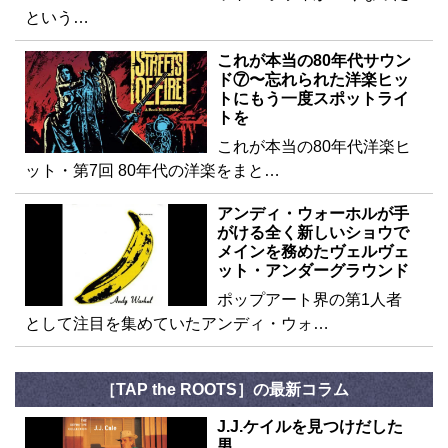
という…
これが本当の80年代サウン
ド⑦〜忘れられた洋楽ヒッ
トにもう一度スポットライ
トを
これが本当の80年代洋楽ヒ
ット・第7回 80年代の洋楽をまと…
アンディ・ウォーホルが手
がける全く新しいショウで
メインを務めたヴェルヴェ
ット・アンダーグラウンド
ポップアート界の第1人者
として注目を集めていたアンディ・ウォ…
［TAP the ROOTS］の最新コラム
J.J.ケイルを見つけだした
男