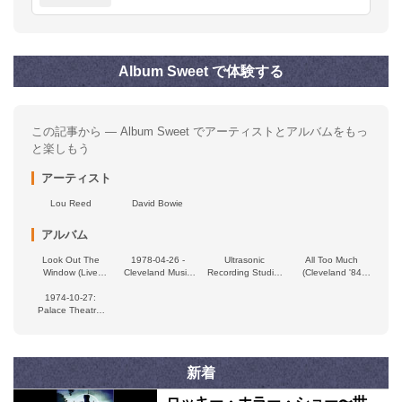
Album Sweet で体験する
この記事から — Album Sweet でアーティストとアルバムをもっ
と楽しもう
アーティスト
Lou Reed
David Bowie
アルバム
Look Out The
1978-04-26 -
Ultrasonic
All Too Much
Window (Live
Cleveland Music
Recording Studio,
(Cleveland '84
Denver ’89)
Hall (Remastered,
New York 1972
WMMS broadcast)
1974‐10‐27:
Live On
Palace Theatre,
Broadcasting)
Dayton, OH
新着