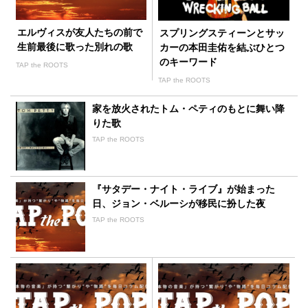
エルヴィスが友人たちの前で
スプリングスティーンとサッ
生前最後に歌った別れの歌
カーの本田圭佑を結ぶひとつ
のキーワード
TAP the ROOTS
TAP the ROOTS
家を放火されたトム・ペティのもとに舞い降
りた歌
TAP the ROOTS
『サタデー・ナイト・ライブ』が始まった
日、ジョン・ベルーシが移民に扮した夜
TAP the ROOTS