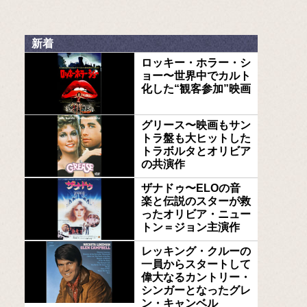
新着
ロッキー・ホラー・シ
ョー〜世界中でカルト
化した“観客参加”映画
グリース〜映画もサン
トラ盤も大ヒットした
トラボルタとオリビア
の共演作
ザナドゥ〜ELOの音
楽と伝説のスターが救
ったオリビア・ニュー
トン＝ジョン主演作
レッキング・クルーの
一員からスタートして
偉大なるカントリー・
シンガーとなったグレ
ン・キャンベル