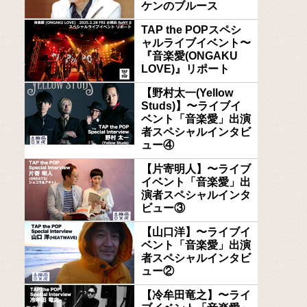
ケンのブルース
TAP the POPスペシ
ャルライブイベント〜
『音楽愛(ONGAKU
LOVE)』リポート
【野村太一(Yellow
Studs)】〜ライブイ
ベント「音楽愛」出演
者スペシャルインタビ
ュー④
【片寄明人】〜ライブ
イベント「音楽愛」出
演者スペシャルインタ
ビュー③
【山口洋】〜ライブイ
ベント「音楽愛」出演
者スペシャルインタビ
ュー②
【冷牟田竜之】〜ライ