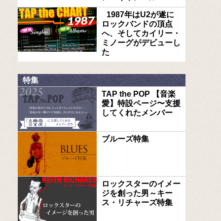
1987年はU2が遂に
ロックバンドの頂点
へ、そしてカイリー・
ミノーグがデビューし
た
特集
TAP the POP 【音楽
愛】特設ページ〜支援
してくれたメンバー
ブルーズ特集
ロックスターのイメー
ジを創った男～キー
ス・リチャーズ特集