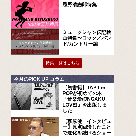
忌野清志郎特集
ミュージシャン伝記映
画特集〜ロック／バン
ド/カントリー編
特集一覧はこちら
今月のPICK UP コラム
【初書籍】TAP the
POPが初めての本
『音楽愛(ONGAKU
LOVE)』を出版しま
した
【萩原健一インタビュ
ー】原点回帰したこと
で進化を続けるショー