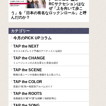
RCサクセションはな
ぜ「上を向いて歩こ
う」を「日本の有名なロックンロール」と呼
んだのか？
カテゴリー
今月のPICK UPコラム
TAP the NEXT
オススメ&ブレイク予感のアーティストを紹介
TAP the CHANGE
ミュージシャンの人生を変えた音楽を紹介
TAP the SCENE
映画の名シーンや名曲を発掘する人気コラム
TAP the COLOR
音楽の“色”気〜色彩別アルバムガイド
TAP the ROOTS
名曲誕生の“鍵”や“謎”を紐解く知的好奇心
TAP the SONG