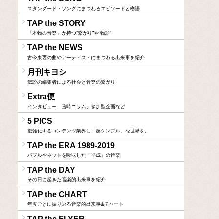
スタンダード・ソングにまつわるエピソードと物語
TAP the STORY
「本物の音楽」が持つ“繋がり”や“物語”
TAP the NEWS
古今東西の曲やアーティストにまつわる出来事を紹介
月刊キヨシ
伝説の編集者による社会と音楽の繋がり
Extra便
インタビュー、臨時コラム、参加型企画など
5 PICS
複雑化するコンテンツ業界に「超シンプル」な世界を。
TAP the ERA 1989-2019
バブルやネットを吸収した「平成」の音楽
TAP the DAY
その日に起きた音楽的出来事を紹介
TAP the CHART
年度ごとに振り返る音楽的出来事&チャート
TAP the FLYER