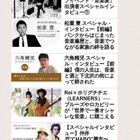
ブイベント「音楽愛」
出演者スペシャルイン
タビュー①
松重 豊 スペシャル・
インタビュー【前編】
パンクからはじまった
音楽遍歴と、音楽でつ
ながる家族の絆を語る
六角精児 スペシャ
ル・インタビュー【前
編】僕の人生は、音楽
と酒と下北沢の街によ
って耕された
Rei × ホリグチチエ
（LEARNERS）──
ブルーズやロカビリー
が「世界で一番オシャ
レな音楽」に聴こえる
【スペシャルインタビ
ュー】仲井
戸“CHABO”麗市〜