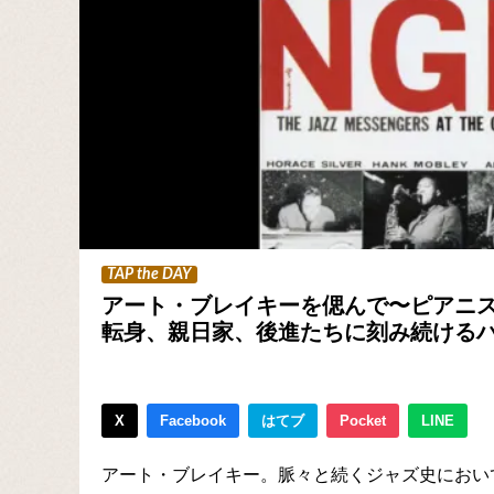
TAP the DAY
アート・ブレイキーを偲んで〜ピアニ
転身、親日家、後進たちに刻み続ける
X
Facebook
はてブ
Pocket
LINE
アート・ブレイキー。脈々と続くジャズ史におい