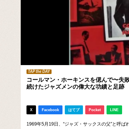
TAP the DAY
コールマン・ホーキンスを偲んで〜失
続けたジャズメンの偉大な功績と足跡
X
Facebook
はてブ
Pocket
LINE
1969年5月19日、“ジャズ・サックスの父”と