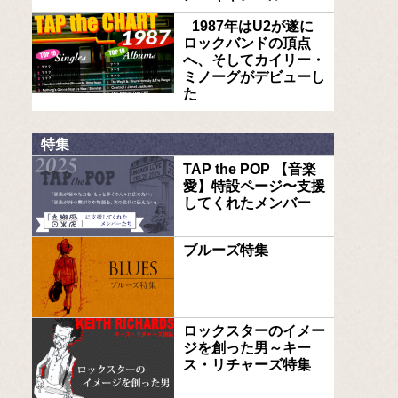
1987年はU2が遂に
ロックバンドの頂点
へ、そしてカイリー・
ミノーグがデビューし
た
特集
TAP the POP 【音楽
愛】特設ページ〜支援
してくれたメンバー
ブルーズ特集
ロックスターのイメー
ジを創った男～キー
ス・リチャーズ特集