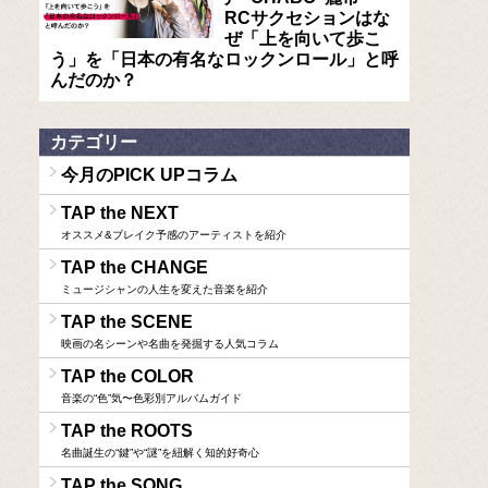
RCサクセションはな
ぜ「上を向いて歩こ
う」を「日本の有名なロックンロール」と呼
んだのか？
カテゴリー
今月のPICK UPコラム
TAP the NEXT
オススメ&ブレイク予感のアーティストを紹介
TAP the CHANGE
ミュージシャンの人生を変えた音楽を紹介
TAP the SCENE
映画の名シーンや名曲を発掘する人気コラム
TAP the COLOR
音楽の“色”気〜色彩別アルバムガイド
TAP the ROOTS
名曲誕生の“鍵”や“謎”を紐解く知的好奇心
TAP the SONG