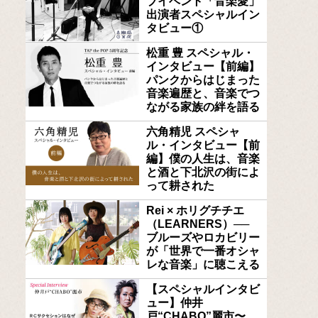
ブイベント「音楽愛」
出演者スペシャルイン
タビュー①
松重 豊 スペシャル・
インタビュー【前編】
パンクからはじまった
音楽遍歴と、音楽でつ
ながる家族の絆を語る
六角精児 スペシャ
ル・インタビュー【前
編】僕の人生は、音楽
と酒と下北沢の街によ
って耕された
Rei × ホリグチチエ
（LEARNERS）──
ブルーズやロカビリー
が「世界で一番オシャ
レな音楽」に聴こえる
【スペシャルインタビ
ュー】仲井
戸“CHABO”麗市〜