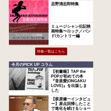
忌野清志郎特集
ミュージシャン伝記映
画特集〜ロック／バン
ド/カントリー編
特集一覧はこちら
今月のPICK UP コラム
【初書籍】TAP the
POPが初めての本
『音楽愛(ONGAKU
LOVE)』を出版しま
した
【萩原健一インタビュ
ー】原点回帰したこと
で進化を続けるショー