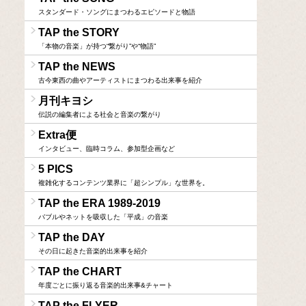
スタンダード・ソングにまつわるエピソードと物語
TAP the STORY
「本物の音楽」が持つ“繋がり”や“物語”
TAP the NEWS
古今東西の曲やアーティストにまつわる出来事を紹介
月刊キヨシ
伝説の編集者による社会と音楽の繋がり
Extra便
インタビュー、臨時コラム、参加型企画など
5 PICS
複雑化するコンテンツ業界に「超シンプル」な世界を。
TAP the ERA 1989-2019
バブルやネットを吸収した「平成」の音楽
TAP the DAY
その日に起きた音楽的出来事を紹介
TAP the CHART
年度ごとに振り返る音楽的出来事&チャート
TAP the FLYER