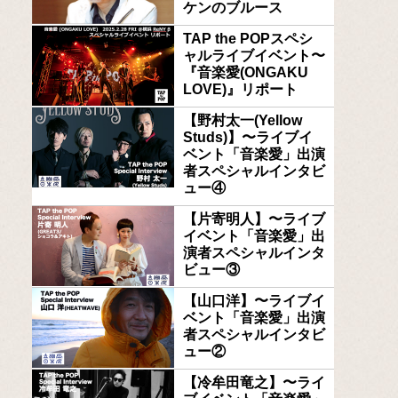
ケンのブルース
TAP the POPスペシ
ャルライブイベント〜
『音楽愛(ONGAKU
LOVE)』リポート
【野村太一(Yellow
Studs)】〜ライブイ
ベント「音楽愛」出演
者スペシャルインタビ
ュー④
【片寄明人】〜ライブ
イベント「音楽愛」出
演者スペシャルインタ
ビュー③
【山口洋】〜ライブイ
ベント「音楽愛」出演
者スペシャルインタビ
ュー②
【冷牟田竜之】〜ライ