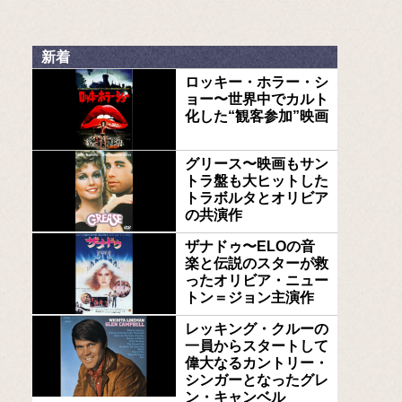
新着
ロッキー・ホラー・シ
ョー〜世界中でカルト
化した“観客参加”映画
グリース〜映画もサン
トラ盤も大ヒットした
トラボルタとオリビア
の共演作
ザナドゥ〜ELOの音
楽と伝説のスターが救
ったオリビア・ニュー
トン＝ジョン主演作
レッキング・クルーの
一員からスタートして
偉大なるカントリー・
シンガーとなったグレ
ン・キャンベル