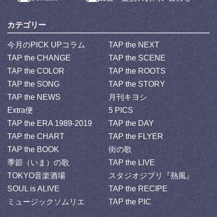
カテゴリー
今月のPICK UPコラム
TAP the NEXT
TAP the CHANGE
TAP the SCENE
TAP the COLOR
TAP the ROOTS
TAP the SONG
TAP the STORY
TAP the NEWS
月刊キヨシ
Extra便
5 PICS
TAP the ERA 1989-2019
TAP the DAY
TAP the CHART
TAP the FLYER
TAP the BOOK
街の歌
季節（いま）の歌
TAP the LIVE
TOKYO音楽酒場
スタジオジブリ『熱風』
SOUL is ALIVE
TAP the RECIPE
ミュージックソムリエ
TAP the PIC