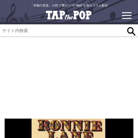
「本物の音楽」が持つ“繋がり”や“物語”を毎日コラム配信