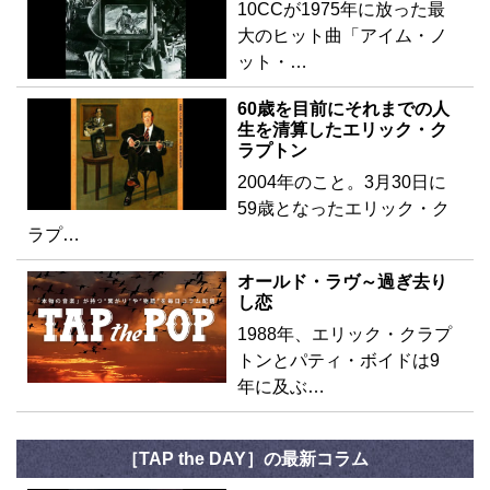
10CCが1975年に放った最
大のヒット曲「アイム・ノ
ット・…
60歳を目前にそれまでの人
生を清算したエリック・ク
ラプトン
2004年のこと。3月30日に
59歳となったエリック・ク
ラプ…
オールド・ラヴ～過ぎ去り
し恋
1988年、エリック・クラプ
トンとパティ・ボイドは9
年に及ぶ…
［TAP the DAY］の最新コラム