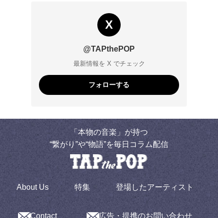
X
@TAPthePOP
最新情報を X でチェック
フォローする
「本物の音楽」が持つ
“繋がり”や“物語”を毎日コラム配信
About Us
特集
登場したアーティスト
Contact
広告・提携のお問い合わせ