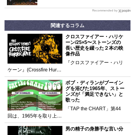
Recommended by
関連するコラム
クロスファイアー・ハリケ
ーン/25×5〜ストーンズの
長い歴史を綴った２本の映
像作品
『クロスファイアー・ハリ
ケーン』(Crossfire Hur…
ボブ・ディランがブーイン
グを浴びた1965年、ストー
ンズが「満足できない」と
歌った
「TAP the CHART」第44
回は、1965年を取り上…
男の精子の身勝手な言い分