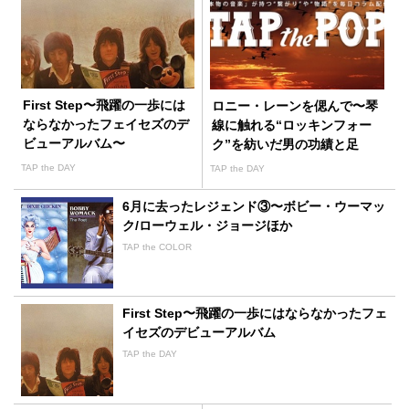
First Step〜飛躍の一歩には
ロニー・レーンを偲んで〜琴
ならなかったフェイセズのデ
線に触れる“ロッキンフォー
ビューアルバム〜
ク”を紡いだ男の功績と足
跡〜
TAP the DAY
TAP the DAY
6月に去ったレジェンド③〜ボビー・ウーマッ
ク/ローウェル・ジョージほか
TAP the COLOR
First Step〜飛躍の一歩にはならなかったフェ
イセズのデビューアルバム
TAP the DAY