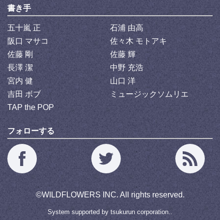
書き手
五十嵐 正
石浦 由高
阪口 マサコ
佐々木 モトアキ
佐藤 剛
佐藤 輝
長澤 潔
中野 充浩
宮内 健
山口 洋
吉田 ボブ
ミュージックソムリエ
TAP the POP
フォローする
©
WILDFLOWERS INC.
All rights reserved.
System supported by
tsukurun corporation..