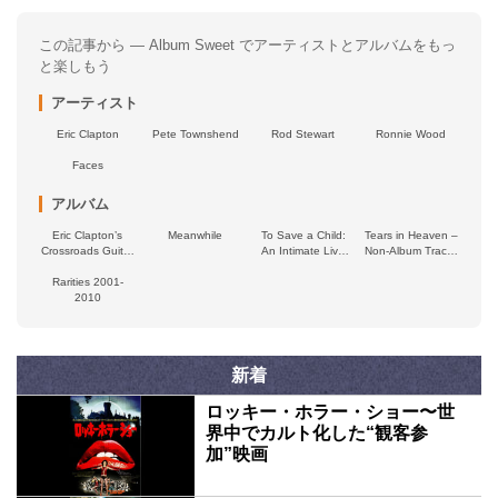
この記事から — Album Sweet でアーティストとアルバムをもっ
と楽しもう
アーティスト
Eric Clapton
Pete Townshend
Rod Stewart
Ronnie Wood
Faces
アルバム
Eric Clapton’s
Meanwhile
To Save a Child:
Tears in Heaven –
Crossroads Guitar
An Intimate Live
Non‐Album Tracks
Festival 2023
Concert
(1992–1994)
Rarities 2001-
2010
新着
ロッキー・ホラー・ショー〜世
界中でカルト化した“観客参
加”映画