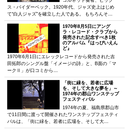
コルネット奏者、ビック
ス・バイダーベック。1920年代、ジャズ史上はじめ
て“白人ジャズ”を確立した人である。 もちろんそ…
1970年8月5日にアング
ラ・レコード・クラブから
発売された記念すべき1枚
のアルバム『はっぴいえん
ど』
1970年6月1日にエレックレコードから発売された吉
田拓郎のシングル盤「イメージの詩」と、B面の「マ
ークⅡ」が口コミから…
「街に緑を、若者に広場
を、そして大きな夢を」～
1974年の郡山ワンステップ
フェスティバル
1974年の夏、福島県郡山市
で11日間に渡って開催されたワンステップフェスティ
バルは、「街に緑を、若者に広場を、そして大…