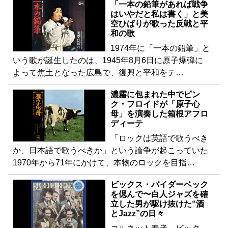
「一本の鉛筆があれば戦争
はいやだと私は書く」と美
空ひばりが歌った反戦と平
和の歌
1974年に「一本の鉛筆」と
いう歌が誕生したのは、1945年8月6日に原子爆弾に
よって焦土となった広島で、復興と平和をテ…
濃霧に包まれた中でピン
ク・フロイドが「原子心
母」を演奏した箱根アフロ
ディーテ
「ロックは英語で歌うべき
か、日本語で歌うべきか」という論争が起こっていた
1970年から71年にかけて、本物のロックを目指…
ビックス・バイダーベック
を偲んで〜白人ジャズを確
立した男が駆け抜けた“酒
とJazz”の日々