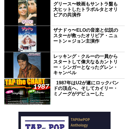
グリース〜映画もサントラ盤も
大ヒットしたトラボルタとオリ
ビアの共演作
ザナドゥ〜ELOの音楽と伝説の
スターが救ったオリビア・ニュ
ートン＝ジョン主演作
レッキング・クルーの一員から
スタートして偉大なるカントリ
ー・シンガーとなったグレン・
キャンベル
1987年はU2が遂にロックバン
ドの頂点へ、そしてカイリー・
ミノーグがデビューした