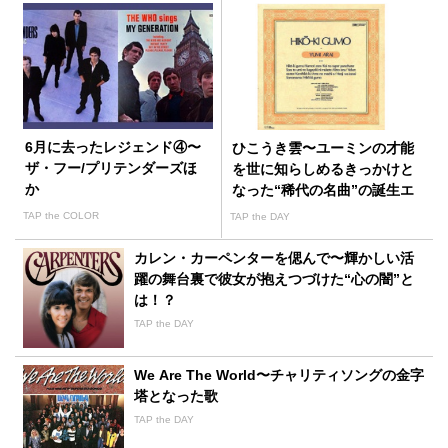
6月に去ったレジェンド④〜
ひこうき雲〜ユーミンの才能
ザ・フー/プリテンダーズほ
を世に知らしめるきっかけと
か
なった“稀代の名曲”の誕生エ
ピソード
TAP the COLOR
TAP the DAY
カレン・カーペンターを偲んで〜輝かしい活
躍の舞台裏で彼女が抱えつづけた“心の闇”と
は！？
TAP the DAY
We Are The World〜チャリティソングの金字
塔となった歌
TAP the DAY