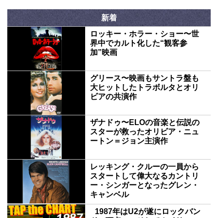
新着
ロッキー・ホラー・ショー〜世
界中でカルト化した“観客参
加”映画
グリース〜映画もサントラ盤も
大ヒットしたトラボルタとオリ
ビアの共演作
ザナドゥ〜ELOの音楽と伝説の
スターが救ったオリビア・ニュ
ートン＝ジョン主演作
レッキング・クルーの一員から
スタートして偉大なるカントリ
ー・シンガーとなったグレン・
キャンベル
1987年はU2が遂にロックバン