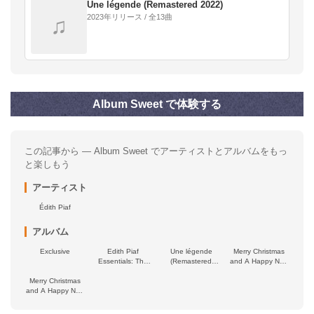
Une légende (Remastered 2022)
2023年リリース / 全13曲
♫
Album Sweet で体験する
この記事から — Album Sweet でアーティストとアルバムをもっ
と楽しもう
アーティスト
Édith Piaf
アルバム
Exclusive
Edith Piaf
Une légende
Merry Christmas
Essentials: The
(Remastered
and A Happy New
Greatest Hits of
2022)
Year from Edith
Merry Christmas
the Most Popular
Piaf, Vol. 2
and A Happy New
French Singer
Year from Edith
Piaf, Vol. 1