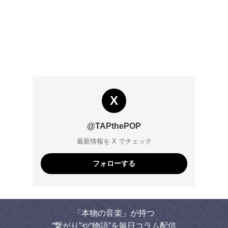
X
@TAPthePOP
最新情報を X でチェック
フォローする
「本物の音楽」が持つ
“繋がり”や“物語”を毎日コラム配信