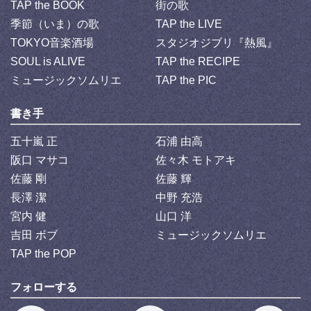
TAP the BOOK
街の歌
季節（いま）の歌
TAP the LIVE
TOKYO音楽酒場
スタジオジブリ『熱風』
SOUL is ALIVE
TAP the RECIPE
ミュージックソムリエ
TAP the PIC
書き手
五十嵐 正
石浦 由高
阪口 マサコ
佐々木 モトアキ
佐藤 剛
佐藤 輝
長澤 潔
中野 充浩
宮内 健
山口 洋
吉田 ボブ
ミュージックソムリエ
TAP the POP
フォローする