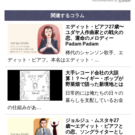
Recommended by
関連するコラム
エディット・ピアフ27歳〜
ユダヤ人作曲家との戦火の
恋、運命のメロディー
Padam Padam
稀代のシャンソン歌手、エ
ディット・ピアフ。本名はエディット・…
大手レコード会社の大誤
算！？〜イギー・ポップが
野菜畑で語った新境地とは
日常的には俺たちの日々の
暮らしを支配しているお金
の仕組みがあ…
ジョルジュ・ムスタキ27
歳〜エディット・ピアフと
の恋、ソングライターとし