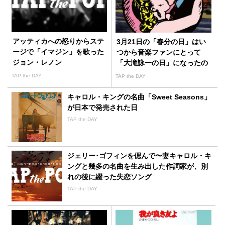
アッティカへの怒りからステ
3月21日の「春分の日」はい
ージで「イマジン」を歌った
つから音楽ファンにとって
ジョン・レノン
「大滝詠一の日」になったの
か
TAP the DAY
TAP the DAY
キャロル・キングの名曲「Sweet Seasons」
が日本で発売された日
TAP the DAY
ジェリー･ゴフィンを偲んで〜妻キャロル・キ
ングと幾多の名曲を生み出した作詞家が、別
れの後に綴った失恋ソング
TAP the DAY