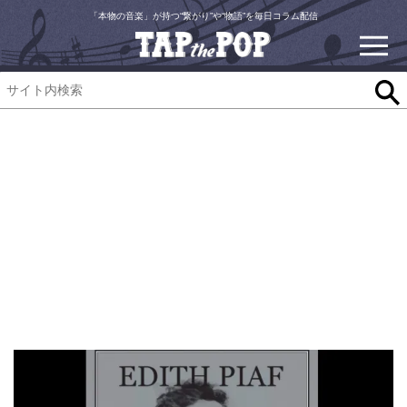
「本物の音楽」が持つ“繋がり”や“物語”を毎日コラム配信