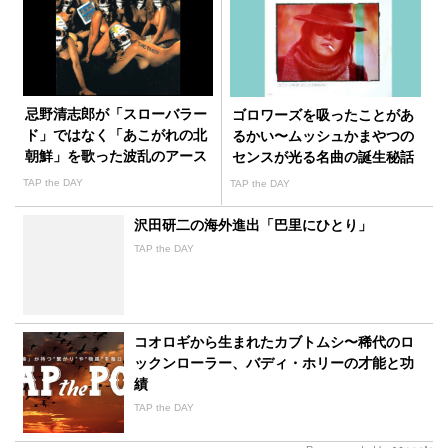
忌野清志郎が「スローバラー
ゴロワーズを吸ったことがあ
ド」ではなく「あこがれの北
るかい〜ムッシュかまやつの
朝鮮」を歌った波乱のアース
センスが光る名曲の誕生秘話
デー・コンサート
TAP the DAY
TAP the DAY
沢田研二の海外進出「巴里にひとり」
TAP the DAY
コオロギから生まれたカブトムシ〜稀代のロ
ックンローラー、バディ・ホリーの才能と功
績
TAP the DAY