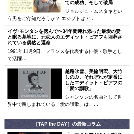
ての成功、そして破局
ジョルジュ・ムスタキとい
う男をご存知だろうか？ エジプトはア…
イヴ･モンタンを偲んで〜34年間連れ添った最愛の妻
と眠る墓地に、元恋人のエディット・ピアフも埋葬さ
れている偶然と運命
1991年11月9日、フランスを代表する俳優・歌手とし
て活躍…
越路吹雪、美輪明宏、大竹
しのぶ、それぞれが定番に
したエディット・ピアフの
「愛の讃歌」
シャンソンの名曲として世
界中で親しまれている「愛の讃歌」は、…
［TAP the DAY］の最新コラム