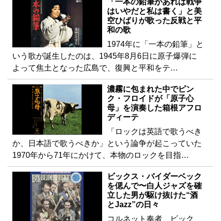
「一本の鉛筆があれば戦争
はいやだと私は書く」と美
空ひばりが歌った反戦と平
和の歌
1974年に「一本の鉛筆」と
いう歌が誕生したのは、1945年8月6日に原子爆弾に
よって焦土となった広島で、復興と平和をテ…
濃霧に包まれた中でピン
ク・フロイドが「原子心
母」を演奏した箱根アフロ
ディーテ
「ロックは英語で歌うべき
か、日本語で歌うべきか」という論争が起こっていた
1970年から71年にかけて、本物のロックを目指…
ビックス・バイダーベック
を偲んで〜白人ジャズを確
立した男が駆け抜けた“酒
とJazz”の日々
コルネット奏者、ビック