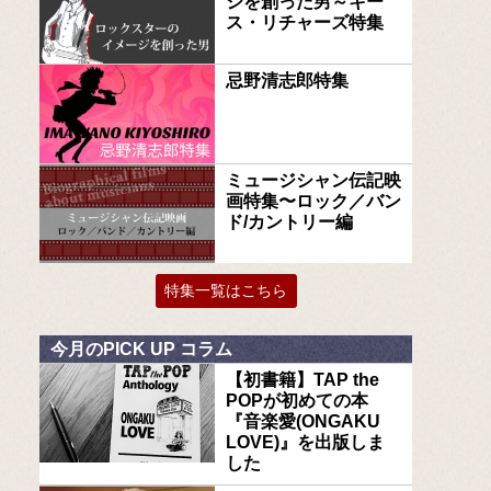
ジを創った男～キー
ス・リチャーズ特集
忌野清志郎特集
ミュージシャン伝記映
画特集〜ロック／バン
ド/カントリー編
特集一覧はこちら
今月のPICK UP コラム
【初書籍】TAP the
POPが初めての本
『音楽愛(ONGAKU
LOVE)』を出版しま
した