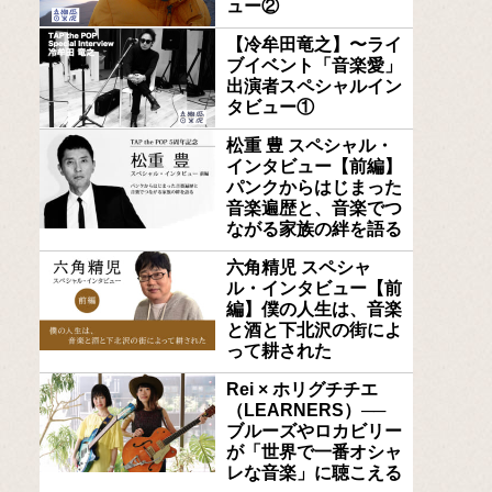
ュー②
【冷牟田竜之】〜ライ
ブイベント「音楽愛」
出演者スペシャルイン
タビュー①
松重 豊 スペシャル・
インタビュー【前編】
パンクからはじまった
音楽遍歴と、音楽でつ
ながる家族の絆を語る
六角精児 スペシャ
ル・インタビュー【前
編】僕の人生は、音楽
と酒と下北沢の街によ
って耕された
Rei × ホリグチチエ
（LEARNERS）──
ブルーズやロカビリー
が「世界で一番オシャ
レな音楽」に聴こえる