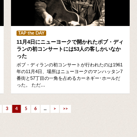
TAP the DAY
11月4日にニューヨークで開かれたボブ・ディ
ランの初コンサートには53人の客しかいなか
った
ボブ・ディランの初コンサートが行われたのは1961
年の11月4日、場所はニューヨークのマンハッタン7
番街と57丁目の一角を占めるカーネギー･ホールだ
った。 ただ…
3
4
5
6
...
>
>>