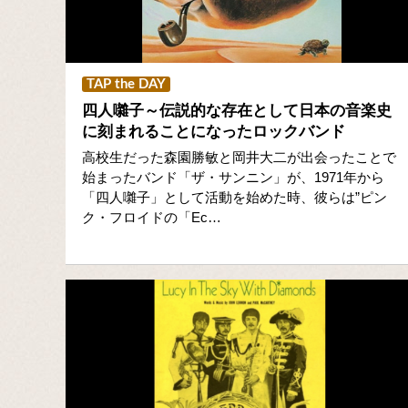
TAP the DAY
四人囃子～伝説的な存在として日本の音楽史
に刻まれることになったロックバンド
高校生だった森園勝敏と岡井大二が出会ったことで
始まったバンド「ザ・サンニン」が、1971年から
「四人囃子」として活動を始めた時、彼らは”ピン
ク・フロイドの「Ec…