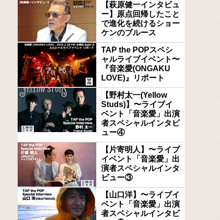
【萩原健一インタビュ
ー】原点回帰したこと
で進化を続けるショー
ケンのブルース
TAP the POPスペシ
ャルライブイベント〜
『音楽愛(ONGAKU
LOVE)』リポート
【野村太一(Yellow
Studs)】〜ライブイ
ベント「音楽愛」出演
者スペシャルインタビ
ュー④
【片寄明人】〜ライブ
イベント「音楽愛」出
演者スペシャルインタ
ビュー③
【山口洋】〜ライブイ
ベント「音楽愛」出演
者スペシャルインタビ