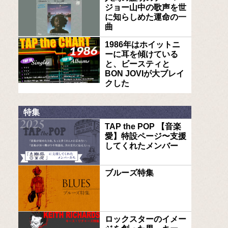
ジョー山中の歌声を世
に知らしめた運命の一
曲
1986年はホイットニ
ーに耳を傾けている
と、ビースティと
BON JOVIが大ブレイ
クした
特集
TAP the POP 【音楽
愛】特設ページ〜支援
してくれたメンバー
ブルーズ特集
ロックスターのイメー