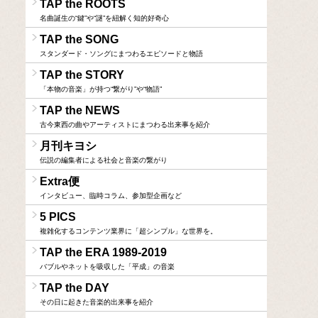
TAP the ROOTS
名曲誕生の“鍵”や“謎”を紐解く知的好奇心
TAP the SONG
スタンダード・ソングにまつわるエピソードと物語
TAP the STORY
「本物の音楽」が持つ“繋がり”や“物語”
TAP the NEWS
古今東西の曲やアーティストにまつわる出来事を紹介
月刊キヨシ
伝説の編集者による社会と音楽の繋がり
Extra便
インタビュー、臨時コラム、参加型企画など
5 PICS
複雑化するコンテンツ業界に「超シンプル」な世界を。
TAP the ERA 1989-2019
バブルやネットを吸収した「平成」の音楽
TAP the DAY
その日に起きた音楽的出来事を紹介