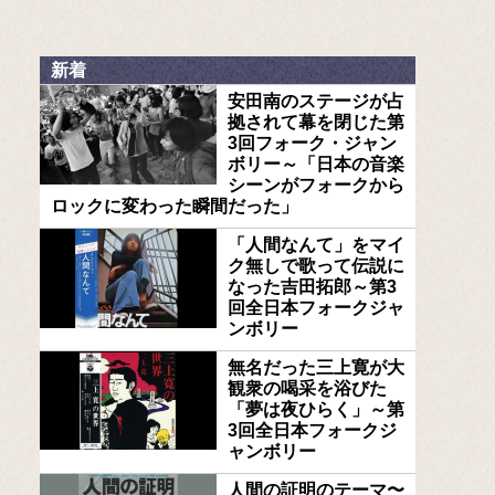
新着
安田南のステージが占
拠されて幕を閉じた第
3回フォーク・ジャン
ボリー～「日本の音楽
シーンがフォークから
ロックに変わった瞬間だった」
「人間なんて」をマイ
ク無しで歌って伝説に
なった吉田拓郎～第3
回全日本フォークジャ
ンボリー
無名だった三上寛が大
観衆の喝采を浴びた
「夢は夜ひらく」～第
3回全日本フォークジ
ャンボリー
人間の証明のテーマ〜