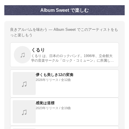
Album Sweet で楽しむ
良きアルバムを味わう — Album Sweet でこのアーティストをも
っと楽しもう
くるり
♫
くるり は、日本のロックバンド。1996年、立命館大
学の音楽サークル「ロック・コミューン」に所属して
いた岸田繁、佐藤征史、森信行の3人により京都府で
結成された。1998年にシングル『東京』でメジャー・
…
儚くも美しき12の変奏
2026年リリース / 全12曲
♫
感覚は道標
2023年リリース / 全19曲
♫