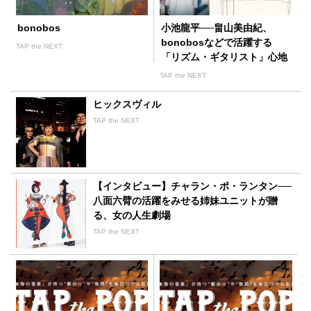
bonobos
小池龍平──畠山美由紀、
bonobosなどで活躍する
TAP the NEXT
「リズム・ギタリスト」心地
良さ満点のソロ作
TAP the NEXT
ヒックスヴィル
TAP the NEXT
【インタビュー】チャラン・ポ・ランタン──
八面六臂の活躍をみせる姉妹ユニットが贈
る、女の人生劇場
TAP the NEXT