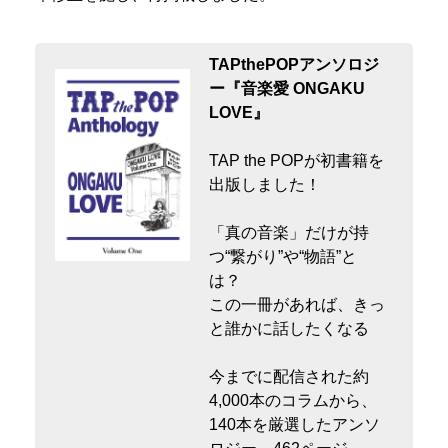
TAPthePOPアンソロジ
ー『音楽愛 ONGAKU
LOVE』
TAP the POPが初書籍を
出版しました！
「真の音楽」だけが持
つ“繋がり”や“物語”と
は？
この一冊があれば、きっ
と誰かに話したくなる
今までに配信された約
4,000本のコラムから、
140本を厳選したアンソ