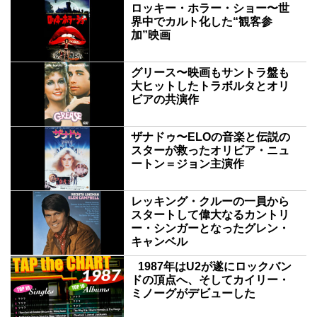
ロッキー・ホラー・ショー〜世
界中でカルト化した“観客参
加”映画
グリース〜映画もサントラ盤も
大ヒットしたトラボルタとオリ
ビアの共演作
ザナドゥ〜ELOの音楽と伝説の
スターが救ったオリビア・ニュ
ートン＝ジョン主演作
レッキング・クルーの一員から
スタートして偉大なるカントリ
ー・シンガーとなったグレン・
キャンベル
1987年はU2が遂にロックバン
ドの頂点へ、そしてカイリー・
ミノーグがデビューした