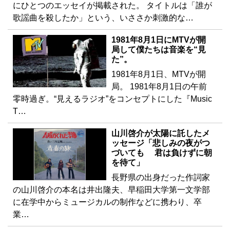
にひとつのエッセイが掲載された。 タイトルは「誰が
歌謡曲を殺したか」という、いささか刺激的な…
1981年8月1日にMTVが開
局して僕たちは音楽を“見
た”。
1981年8月1日、MTVが開
局。 1981年8月1日の午前
零時過ぎ。“見えるラジオ”をコンセプトにした『Music
T…
山川啓介が太陽に託したメ
ッセージ「悲しみの夜がつ
づいても 君は負けずに朝
を待て」
長野県の出身だった作詞家
の山川啓介の本名は井出隆夫、早稲田大学第一文学部
に在学中からミュージカルの制作などに携わり、卒
業…