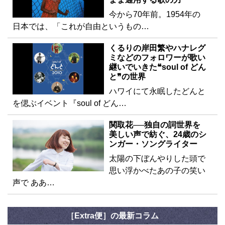
今から70年前。1954年の
日本では、「これが自由というもの…
くるりの岸田繁やハナレグ
ミなどのフォロワーが歌い
継いでいきた❝soul of どん
と❞の世界
ハワイにて永眠したどんと
を偲ぶイベント『soul of どん…
関取花──独自の詞世界を
美しい声で紡ぐ、24歳のシ
ンガー・ソングライター
太陽の下ぼんやりした頭で
思い浮かべたあの子の笑い
声で ああ…
［Extra便］の最新コラム