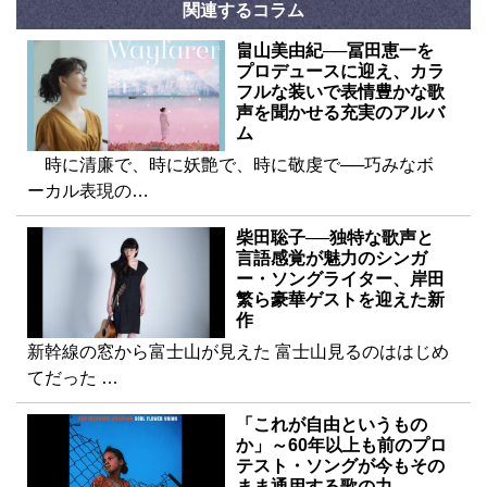
関連するコラム
畠山美由紀──冨田恵一を
プロデュースに迎え、カラ
フルな装いで表情豊かな歌
声を聞かせる充実のアルバ
ム
時に清廉で、時に妖艶で、時に敬虔で──巧みなボ
ーカル表現の…
柴田聡子──独特な歌声と
言語感覚が魅力のシンガ
ー・ソングライター、岸田
繁ら豪華ゲストを迎えた新
作
新幹線の窓から富士山が見えた 富士山見るのははじめ
てだった …
「これが自由というもの
か」～60年以上も前のプロ
テスト・ソングが今もその
まま通用する歌の力