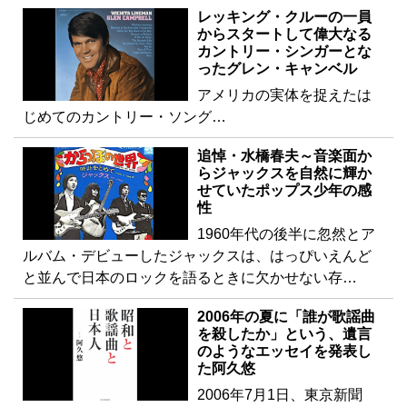
レッキング・クルーの一員
からスタートして偉大なる
カントリー・シンガーとな
ったグレン・キャンベル
アメリカの実体を捉えたは
じめてのカントリー・ソング…
追悼・水橋春夫～音楽面か
らジャックスを自然に輝か
せていたポップス少年の感
性
1960年代の後半に忽然とア
ルバム・デビューしたジャックスは、はっぴいえんど
と並んで日本のロックを語るときに欠かせない存…
2006年の夏に「誰が歌謡曲
を殺したか」という、遺言
のようなエッセイを発表し
た阿久悠
2006年7月1日、東京新聞