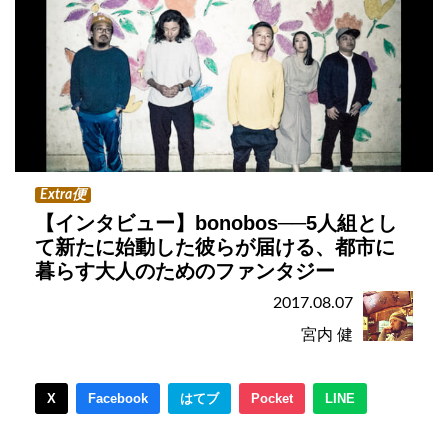
Extra便
【インタビュー】bonobos──5人組とし
て新たに始動した彼らが届ける、都市に
暮らす大人のためのファンタジー
2017.08.07
宮内 健
X
Facebook
はてブ
Pocket
LINE