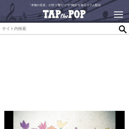
「本物の音楽」が持つ“繋がり”や“物語”を毎日コラム配信