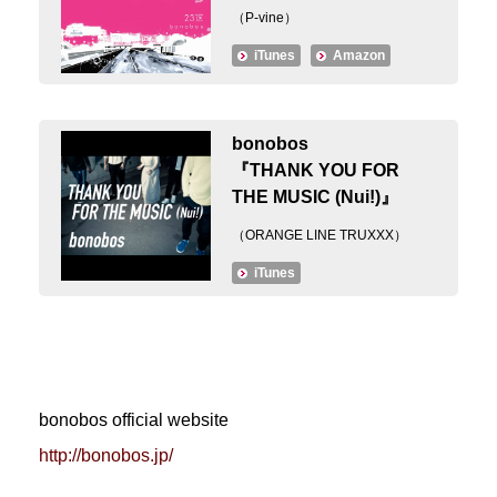
（P-vine）
iTunes
Amazon
bonobos
『THANK YOU FOR
THE MUSIC (Nui!)』
（ORANGE LINE TRUXXX）
iTunes
bonobos official website
http://bonobos.jp/