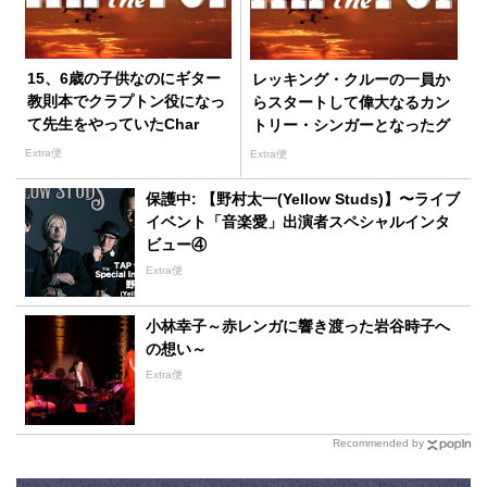
15、6歳の子供なのにギター
レッキング・クルーの一員か
教則本でクラプトン役になっ
らスタートして偉大なるカン
て先生をやっていたChar
トリー・シンガーとなったグ
レン・キャンベル
Extra便
Extra便
保護中: 【野村太一(Yellow Studs)】〜ライブ
イベント「音楽愛」出演者スペシャルインタ
ビュー④
Extra便
小林幸子～赤レンガに響き渡った岩谷時子へ
の想い～
Extra便
Recommended by